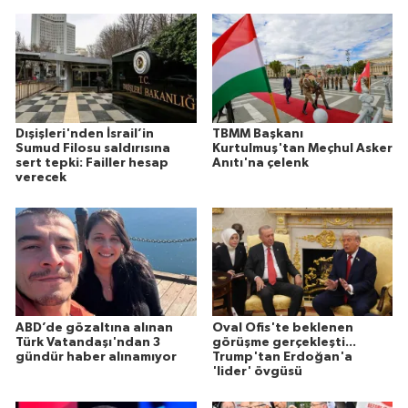
Dışişleri'nden İsrail’in
TBMM Başkanı
Sumud Filosu saldırısına
Kurtulmuş'tan Meçhul Asker
sert tepki: Failler hesap
Anıtı'na çelenk
verecek
ABD’de gözaltına alınan
Oval Ofis'te beklenen
Türk Vatandaşı'ndan 3
görüşme gerçekleşti...
gündür haber alınamıyor
Trump'tan Erdoğan'a
'lider' övgüsü