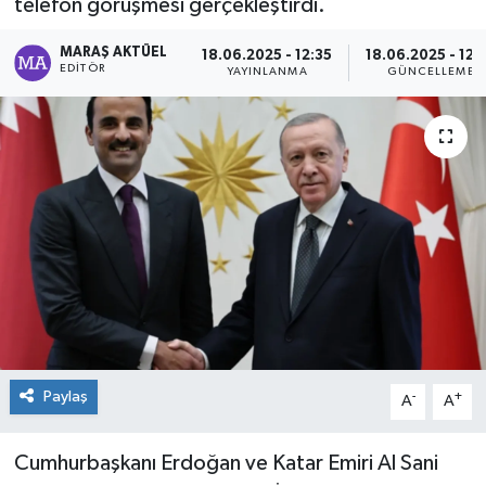
telefon görüşmesi gerçekleştirdi.
Dünya
MARAŞ AKTÜEL
18.06.2025 - 12:35
18.06.2025 - 12:
EDITÖR
YAYINLANMA
GÜNCELLEME
Kültür Sanat
Paylaş
-
+
A
A
Cumhurbaşkanı Erdoğan ve Katar Emiri Al Sani