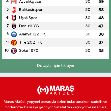
4
Ayvalikgucu
30
59
5
Balıkesirspor
30
58
6
Uşak Spor
30
48
7
Denizli İYG
30
47
8
Alanya 1221 FK
30
38
9
Tire 2021 FK
30
37
10
Söke 1970
30
35
Detaylar için tıklayın
Maraş Aktüel, yepyeni temasıyla sizleri buluştururken, sadelik ve
modernizmi bir araya getiriyor. Şatafattan kaçınıyor ve insanlara