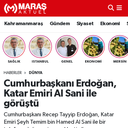
Kahramanmaraş
Nöbetçi Eczaneler
Kahramanmaraş
Gündem
Siyaset
Ekonomi
Gündem
Hava Durumu
Siyaset
Namaz Vakitleri
SAĞLIK
ISTANBUL
GENEL
EKONOMI
MERSIN
Ekonomi
Trafik Durumu
HABERLER
DÜNYA
Spor
TFF 3.Lig 4.Grup Puan Durumu ve Fikstür
Cumhurbaşkanı Erdoğan,
Katar Emiri Al Sani ile
Sağlık
Tüm Manşetler
görüştü
Teknoloji
Son Dakika Haberleri
Cumhurbaşkanı Recep Tayyip Erdoğan, Katar
Emiri Şeyh Temim bin Hamed Al Sani ile bir
Eğitim
Haber Arşivi