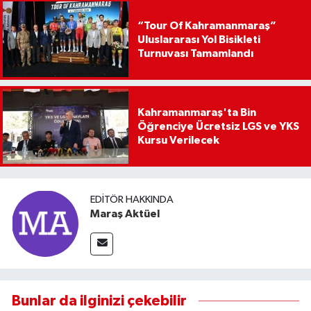
“Tour Of Kahramanmaraş”
Uluslararası Yol Bisikleti
Turnuvası Tamamlandı
Kahramanmaraş'ta Bin
Öğrenciye Ücretsiz LGS ve YKS
Kursu Verilecek
EDITÖR HAKKINDA
Maraş Aktüel
Bunlar da ilginizi çekebilir