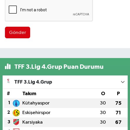
Gönder
TFF 3.Lig 4.Grup Puan Durumu
TFF 3.Lig 4.Grup
#
Takım
O
P
1
Kütahyaspor
30
75
2
Eskişehirspor
30
71
3
Karsiyaka
30
67