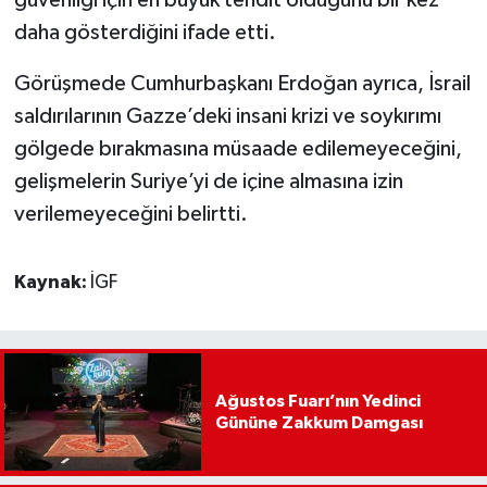
güvenliği için en büyük tehdit olduğunu bir kez
daha gösterdiğini ifade etti.
Görüşmede Cumhurbaşkanı Erdoğan ayrıca, İsrail
saldırılarının Gazze’deki insani krizi ve soykırımı
gölgede bırakmasına müsaade edilemeyeceğini,
gelişmelerin Suriye’yi de içine almasına izin
verilemeyeceğini belirtti.
Kaynak:
İGF
Ağustos Fuarı’nın Yedinci
Gününe Zakkum Damgası