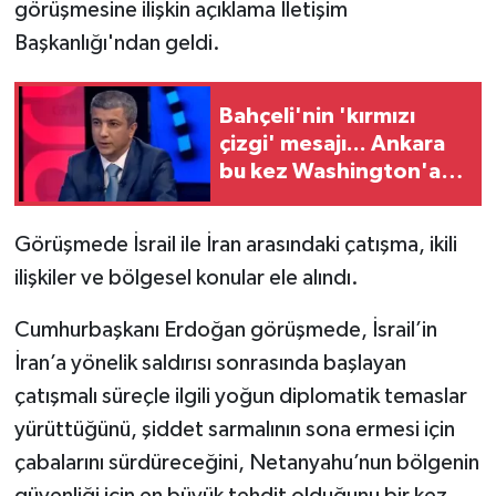
görüşmesine ilişkin açıklama İletişim
Başkanlığı'ndan geldi.
Bahçeli'nin 'kırmızı
çizgi' mesajı... Ankara
bu kez Washington'a
ne konuda baskı
yapacak?
Görüşmede İsrail ile İran arasındaki çatışma, ikili
ilişkiler ve bölgesel konular ele alındı.
Cumhurbaşkanı Erdoğan görüşmede, İsrail’in
İran’a yönelik saldırısı sonrasında başlayan
çatışmalı süreçle ilgili yoğun diplomatik temaslar
yürüttüğünü, şiddet sarmalının sona ermesi için
çabalarını sürdüreceğini, Netanyahu’nun bölgenin