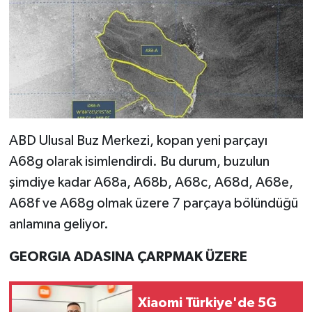
ABD Ulusal Buz Merkezi, kopan yeni parçayı
A68g olarak isimlendirdi. Bu durum, buzulun
şimdiye kadar A68a, A68b, A68c, A68d, A68e,
A68f ve A68g olmak üzere 7 parçaya bölündüğü
anlamına geliyor.
GEORGIA ADASINA ÇARPMAK ÜZERE
Xiaomi Türkiye'de 5G