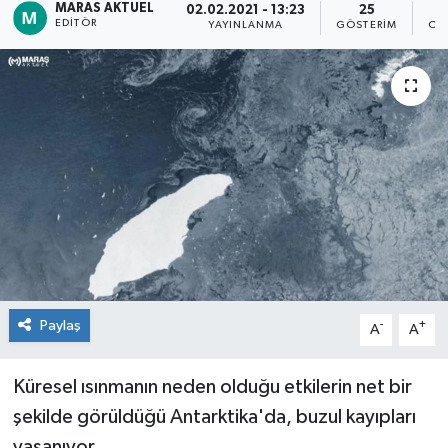
MARAS AKTUEL
02.02.2021 - 13:23
25
EDITÖR
YAYINLANMA
GÖSTERIM
OK
Dünya
Kültür Sanat
Paylaş
-
+
A
A
Küresel ısınmanın neden olduğu etkilerin net bir
şekilde görüldüğü Antarktika'da, buzul kayıpları
yaşanıyor.