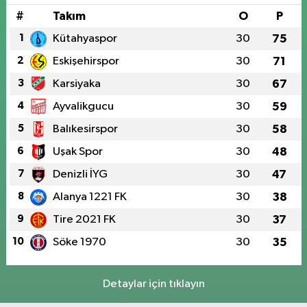
#
Takım
O
P
1
Kütahyaspor
30
75
2
Eskişehirspor
30
71
3
Karsiyaka
30
67
4
Ayvalikgucu
30
59
5
Balıkesirspor
30
58
6
Uşak Spor
30
48
7
Denizli İYG
30
47
8
Alanya 1221 FK
30
38
9
Tire 2021 FK
30
37
10
Söke 1970
30
35
Detaylar için tıklayın