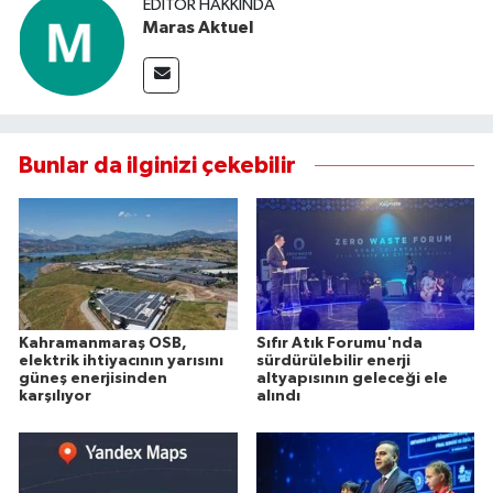
EDITÖR HAKKINDA
Maras Aktuel
Bunlar da ilginizi çekebilir
Kahramanmaraş OSB,
Sıfır Atık Forumu'nda
elektrik ihtiyacının yarısını
sürdürülebilir enerji
güneş enerjisinden
altyapısının geleceği ele
karşılıyor
alındı