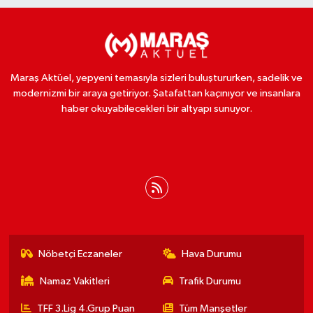
Maraş Aktüel, yepyeni temasıyla sizleri buluştururken, sadelik ve
modernizmi bir araya getiriyor. Şatafattan kaçınıyor ve insanlara
haber okuyabilecekleri bir altyapı sunuyor.
Nöbetçi Eczaneler
Hava Durumu
Namaz Vakitleri
Trafik Durumu
TFF 3.Lig 4.Grup Puan
Tüm Manşetler