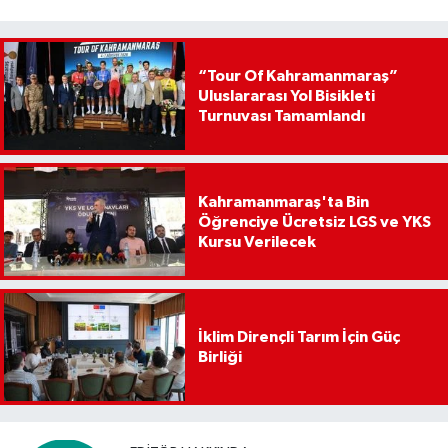
“Tour Of Kahramanmaraş”
Uluslararası Yol Bisikleti
Turnuvası Tamamlandı
Kahramanmaraş'ta Bin
Öğrenciye Ücretsiz LGS ve YKS
Kursu Verilecek
İklim Dirençli Tarım İçin Güç
Birliği