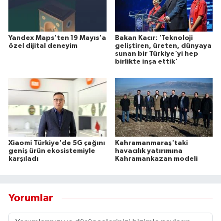
Yandex Maps'ten 19 Mayıs'a
Bakan Kacır: 'Teknoloji
özel dijital deneyim
geliştiren, üreten, dünyaya
sunan bir Türkiye'yi hep
birlikte inşa ettik'
Xiaomi Türkiye'de 5G çağını
Kahramanmaraş'taki
geniş ürün ekosistemiyle
havacılık yatırımına
karşıladı
Kahramankazan modeli
Yorumlar