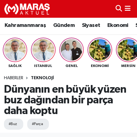
Kahramanmaraş
Nöbetçi Eczaneler
Kahramanmaraş
Gündem
Siyaset
Ekonomi
Gündem
Hava Durumu
Siyaset
Namaz Vakitleri
SAĞLIK
ISTANBUL
GENEL
EKONOMI
MERSIN
Ekonomi
Trafik Durumu
HABERLER
TEKNOLOJI
Spor
TFF 3.Lig 4.Grup Puan Durumu ve Fikstür
Dünyanın en büyük yüzen
buz dağından bir parça
Sağlık
Tüm Manşetler
daha koptu
Teknoloji
Son Dakika Haberleri
#Buz
#Parça
Eğitim
Haber Arşivi