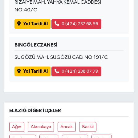
RIZAİYE MAH. YAHYA KEMAL CADDESİ
NO:40/C
Yol Tarifi Al
0 (424) 237 68 56
BINGÖL ECZANESİ
SUGÖZÜ MAH. SUGÖZÜ CAD. NO:191/C
Yol Tarifi Al
0 (424) 238 07 79
ELAZIĞ DIĞER İLÇELER
Ağın
Alacakaya
Arıcak
Baskil