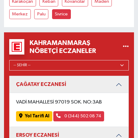
Karakoçan
Keban
Kovancılar
Maden
Merkez
Palu
Sivrice
KAHRAMANMARAŞ
NÖBETÇI ECZANELER
ÇAĞATAY ECZANESİ
VADİ MAHALLESİ 97019 SOK. NO:3AB
Yol Tarifi Al
0 (344) 502 08 74
ERSOY ECZANESİ