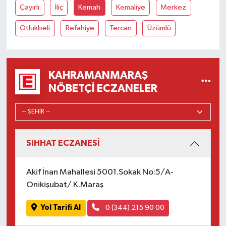
Çayırlı
İliç
Kemah
Kemaliye
Merkez
Otlukbeli
Refahiye
Tercan
Üzümlü
KAHRAMANMARAŞ
NÖBETÇI ECZANELER
SIHHAT ECZANESİ
Akif İnan Mahallesi 5001.Sokak No:5/A-
Onikişubat/ K.Maraş
Yol Tarifi Al
0 (344) 215 90 00