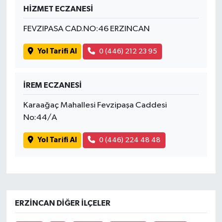
HİZMET ECZANESİ
FEVZIPASA CAD.NO:46 ERZINCAN
Yol Tarifi Al
0 (446) 212 23 95
İREM ECZANESİ
Karaağaç Mahallesi Fevzipaşa Caddesi
No:44/A
Yol Tarifi Al
0 (446) 224 48 48
ERZINCAN DIĞER İLÇELER