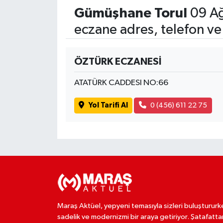
Gümüşhane Torul
09 Ağ
eczane adres, telefon ve
ÖZTÜRK ECZANESİ
ATATÜRK CADDESI NO:66
Yol Tarifi Al
0 (456) 611 22 75
Maraş Aktüel, yepyeni temasıyla sizleri buluştururk
sadelik ve modernizmi bir araya getiriyor. Şatafatta