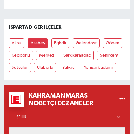
ISPARTA DIĞER İLÇELER
Aksu
Atabey
Eğirdir
Gelendost
Gönen
Keçiborlu
Merkez
Şarkikaraağaç
Senirkent
Sütçüler
Uluborlu
Yalvaç
Yenişarbademli
KAHRAMANMARAŞ
NÖBETÇI ECZANELER