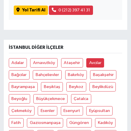
Yol Tarifi Al
0 (212) 397 41 31
İSTANBUL DIĞER İLÇELER
Adalar
Arnavutköy
Ataşehir
Avcılar
Bağcılar
Bahçelievler
Bakırköy
Başakşehir
Bayrampaşa
Beşiktaş
Beykoz
Beylikdüzü
Beyoğlu
Büyükçekmece
Çatalca
Çekmeköy
Esenler
Esenyurt
Eyüpsultan
Fatih
Gaziosmanpaşa
Güngören
Kadıköy