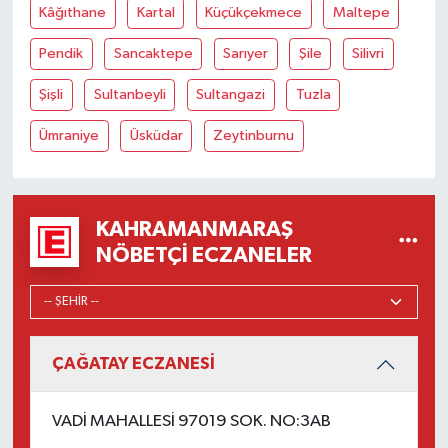
Kâğıthane
Kartal
Küçükçekmece
Maltepe
Pendik
Sancaktepe
Sarıyer
Şile
Silivri
Şişli
Sultanbeyli
Sultangazi
Tuzla
Ümraniye
Üsküdar
Zeytinburnu
KAHRAMANMARAŞ
NÖBETÇI ECZANELER
ÇAĞATAY ECZANESİ
VADİ MAHALLESİ 97019 SOK. NO:3AB