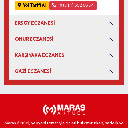
Yol Tarifi Al
0 (344) 502 08 74
ERSOY ECZANESİ
ONUR ECZANESİ
KARŞIYAKA ECZANESİ
GAZİ ECZANESİ
Maraş Aktüel, yepyeni temasıyla sizleri buluştururken, sadelik ve