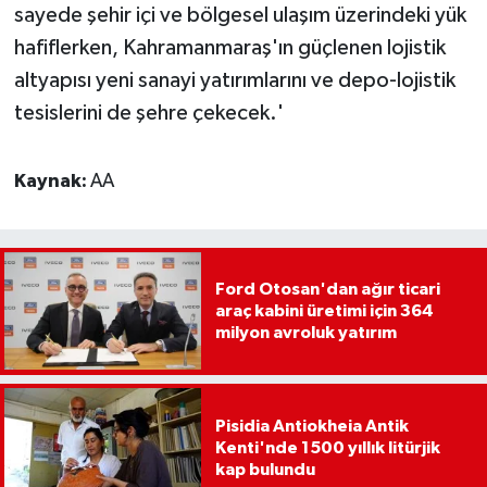
sayede şehir içi ve bölgesel ulaşım üzerindeki yük
hafiflerken, Kahramanmaraş'ın güçlenen lojistik
altyapısı yeni sanayi yatırımlarını ve depo-lojistik
tesislerini de şehre çekecek.'
Kaynak:
AA
Ford Otosan'dan ağır ticari
araç kabini üretimi için 364
milyon avroluk yatırım
Pisidia Antiokheia Antik
Kenti'nde 1500 yıllık litürjik
kap bulundu