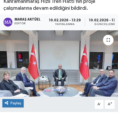
Kahramanmaraş Hızlı Tren Hattı'nın proje
çalışmalarına devam edildiğini bildirdi.
Dünya
MARAŞ AKTÜEL
10.02.2026 - 13:29
10.02.2026 - 13:
Kültür Sanat
EDITÖR
YAYINLANMA
GÜNCELLEME
Paylaş
-
+
A
A