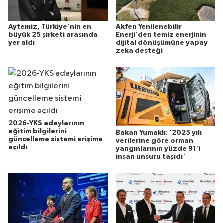
Aytemiz, Türkiye'nin en
Akfen Yenilenebilir
büyük 25 şirketi arasında
Enerji'den temiz enerjinin
yer aldı
dijital dönüşümüne yapay
zeka desteği
2026-YKS adaylarının
eğitim bilgilerini
Bakan Yumaklı: '2025 yılı
güncelleme sistemi erişime
verilerine göre orman
açıldı
yangınlarının yüzde 91'i
insan unsuru taşıdı'