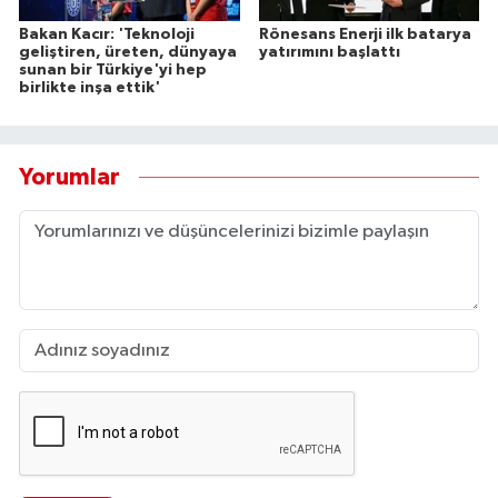
Bakan Kacır: 'Teknoloji
Rönesans Enerji ilk batarya
geliştiren, üreten, dünyaya
yatırımını başlattı
sunan bir Türkiye'yi hep
birlikte inşa ettik'
Yorumlar