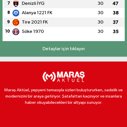
7
Denizli İYG
30
47
8
Alanya 1221 FK
30
38
9
Tire 2021 FK
30
37
10
Söke 1970
30
35
Detaylar için tıklayın
Maraş Aktüel, yepyeni temasıyla sizleri buluştururken, sadelik ve
modernizmi bir araya getiriyor. Şatafattan kaçınıyor ve insanlara
haber okuyabilecekleri bir altyapı sunuyor.