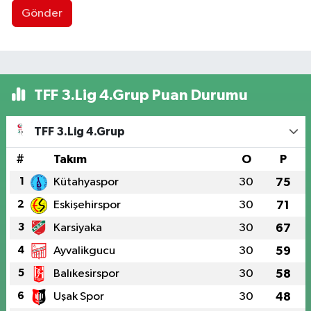
Gönder
TFF 3.Lig 4.Grup Puan Durumu
TFF 3.Lig 4.Grup
#
Takım
O
P
1
Kütahyaspor
30
75
2
Eskişehirspor
30
71
3
Karsiyaka
30
67
4
Ayvalikgucu
30
59
5
Balıkesirspor
30
58
6
Uşak Spor
30
48