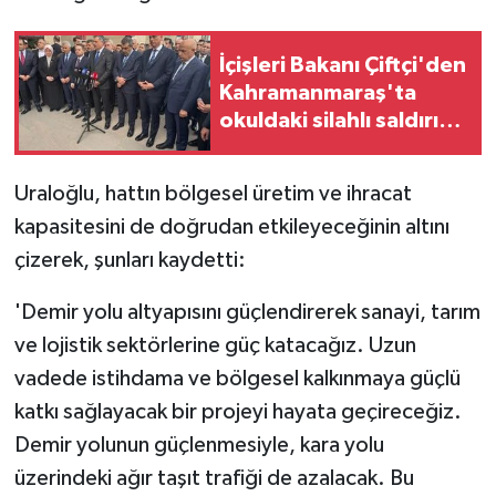
İçişleri Bakanı Çiftçi'den
Kahramanmaraş'ta
okuldaki silahlı saldırıya
ilişkin açıklama:
Uraloğlu, hattın bölgesel üretim ve ihracat
kapasitesini de doğrudan etkileyeceğinin altını
çizerek, şunları kaydetti:
'Demir yolu altyapısını güçlendirerek sanayi, tarım
ve lojistik sektörlerine güç katacağız. Uzun
vadede istihdama ve bölgesel kalkınmaya güçlü
katkı sağlayacak bir projeyi hayata geçireceğiz.
Demir yolunun güçlenmesiyle, kara yolu
üzerindeki ağır taşıt trafiği de azalacak. Bu