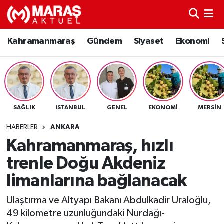
Kahramanmaraş
Nöbetçi Eczaneler
Kahramanmaraş
Gündem
Siyaset
Ekonomi
Gündem
Hava Durumu
Siyaset
Namaz Vakitleri
SAĞLIK
ISTANBUL
GENEL
EKONOMI
MERSIN
Ekonomi
Trafik Durumu
HABERLER
ANKARA
Spor
TFF 3.Lig 4.Grup Puan Durumu ve Fikstür
Kahramanmaraş, hızlı
trenle Doğu Akdeniz
Sağlık
Tüm Manşetler
limanlarına bağlanacak
Teknoloji
Son Dakika Haberleri
Ulaştırma ve Altyapı Bakanı Abdulkadir Uraloğlu,
49 kilometre uzunluğundaki Nurdağı-
Eğitim
Haber Arşivi