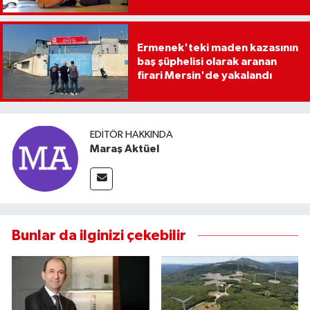
Ermenek'teki maden kazasının
baş şüphelisi olarak aranan
firari Mersin'de yakalandı
EDITÖR HAKKINDA
Maraş Aktüel
Bunlar da ilginizi çekebilir