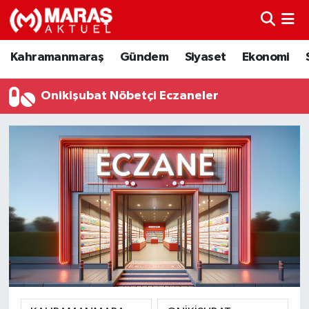
Kahramanmaraş
Nöbetçi Eczaneler
Kahramanmaraş
Gündem
Siyaset
Ekonomi
Gündem
Hava Durumu
Onikişubat Nöbetçi Eczaneler
Siyaset
Namaz Vakitleri
Ekonomi
Trafik Durumu
Spor
TFF 3.Lig 4.Grup Puan Durumu ve Fikstür
Sağlık
Tüm Manşetler
Teknoloji
Son Dakika Haberleri
Eğitim
Haber Arşivi