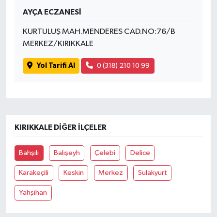
AYÇA ECZANESİ
KURTULUŞ MAH.MENDERES CAD.NO:76/B
MERKEZ/KIRIKKALE
Yol Tarifi Al
0 (318) 210 10 99
KIRIKKALE DIĞER İLÇELER
Bahşılı
Balışeyh
Çelebi
Delice
Karakeçili
Keskin
Merkez
Sulakyurt
Yahşihan