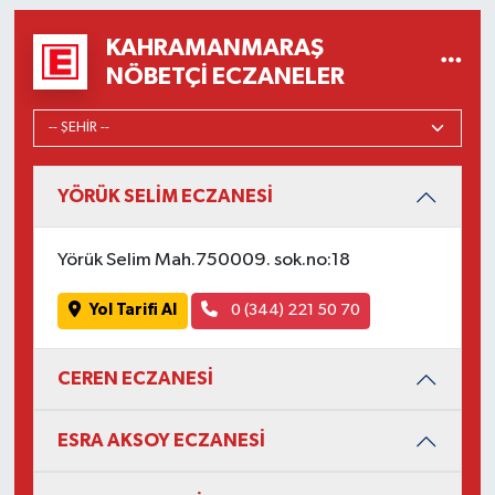
KAHRAMANMARAŞ
NÖBETÇI ECZANELER
YÖRÜK SELİM ECZANESİ
Yörük Selim Mah.750009. sok.no:18
Yol Tarifi Al
0 (344) 221 50 70
CEREN ECZANESİ
ESRA AKSOY ECZANESİ