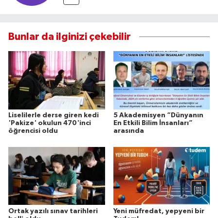
Bunlar da ilginizi çekebilir
Liselilerle derse giren kedi
5 Akademisyen “Dünyanın
'Pakize' okulun 470'inci
En Etkili Bilim İnsanları”
öğrencisi oldu
arasında
Ortak yazılı sınav tarihleri
Yeni müfredat, yepyeni bir