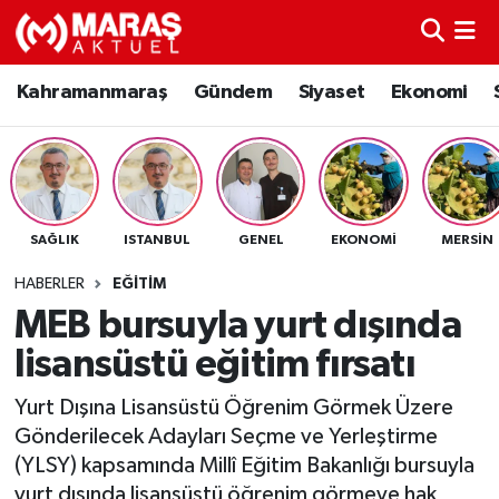
Kahramanmaraş
Nöbetçi Eczaneler
Kahramanmaraş
Gündem
Siyaset
Ekonomi
Gündem
Hava Durumu
Siyaset
Namaz Vakitleri
SAĞLIK
ISTANBUL
GENEL
EKONOMI
MERSIN
Ekonomi
Trafik Durumu
HABERLER
EĞITIM
Spor
TFF 3.Lig 4.Grup Puan Durumu ve Fikstür
MEB bursuyla yurt dışında
lisansüstü eğitim fırsatı
Sağlık
Tüm Manşetler
Yurt Dışına Lisansüstü Öğrenim Görmek Üzere
Teknoloji
Son Dakika Haberleri
Gönderilecek Adayları Seçme ve Yerleştirme
(YLSY) kapsamında Millî Eğitim Bakanlığı bursuyla
Eğitim
Haber Arşivi
yurt dışında lisansüstü öğrenim görmeye hak