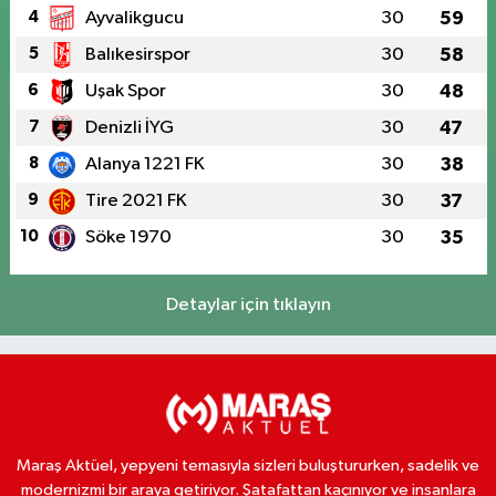
4
Ayvalikgucu
30
59
5
Balıkesirspor
30
58
6
Uşak Spor
30
48
7
Denizli İYG
30
47
8
Alanya 1221 FK
30
38
9
Tire 2021 FK
30
37
10
Söke 1970
30
35
Detaylar için tıklayın
Maraş Aktüel, yepyeni temasıyla sizleri buluştururken, sadelik ve
modernizmi bir araya getiriyor. Şatafattan kaçınıyor ve insanlara