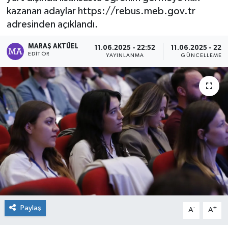
kazanan adaylar https://rebus.meb.gov.tr
Dünya
adresinden açıklandı.
Kültür Sanat
MARAŞ AKTÜEL
11.06.2025 - 22:52
11.06.2025 - 22:
EDITÖR
YAYINLANMA
GÜNCELLEME
Paylaş
-
+
A
A