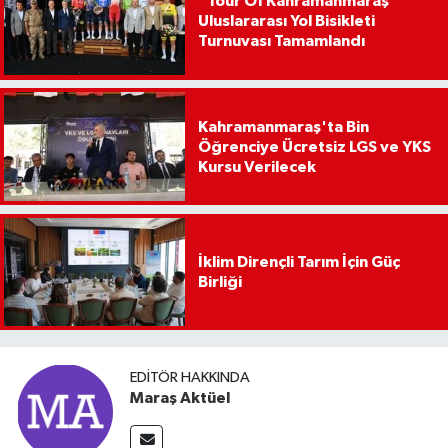
“Tour Of Kahramanmaraş”
Uluslararası Yol Bisikleti
Turnuvası Tamamlandı
Kahramanmaraş'ta Bin
Öğrenciye Ücretsiz LGS ve YKS
Kursu Verilecek
İklim Dirençli Tarım İçin Güç
Birliği
EDITÖR HAKKINDA
Maraş Aktüel