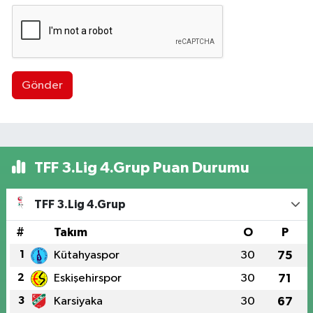
Gönder
TFF 3.Lig 4.Grup Puan Durumu
TFF 3.Lig 4.Grup
#
Takım
O
P
1
Kütahyaspor
30
75
2
Eskişehirspor
30
71
3
Karsiyaka
30
67