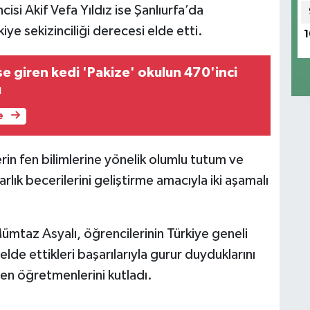
si Akif Vefa Yıldız ise Şanlıurfa’da
ye sekizinciliği derecesi elde etti.
1
rse giren kedi 'Pakize' okulun 470'inci
u
e
erin fen bilimlerine yönelik olumlu tutum ve
ık becerilerini geliştirme amacıyla iki aşamalı
mtaz Asyalı, öğrencilerinin Türkiye geneli
lde ettikleri başarılarıyla gurur duyduklarını
çen öğretmenlerini kutladı.