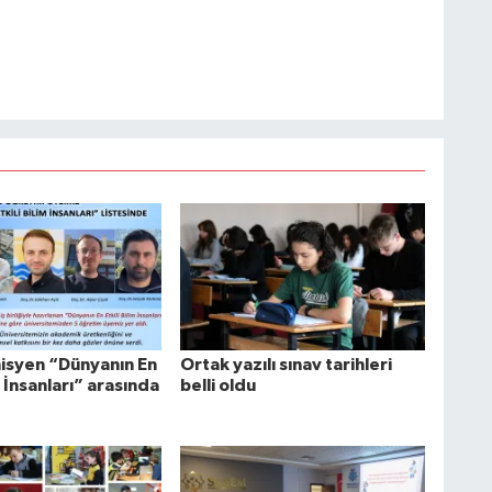
syen “Dünyanın En
Ortak yazılı sınav tarihleri
m İnsanları” arasında
belli oldu