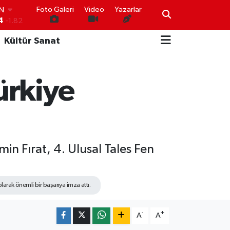
Foto Galeri
Video
Yazarlar
IN
4
-1.82
R
Kültür Sanat
0
0.02
O
0
0.19
İN
ürkiye
0
0.18
IN
000
0.19
00
,00
0
min Fırat, 4. Ulusal Tales Fen
olarak önemli bir başarıya imza attı.
-
+
A
A