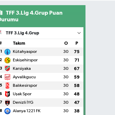
TFF 3.Lig 4.Grup Puan
Durumu
TFF 3.Lig 4.Grup
#
Takım
O
P
1
Kütahyaspor
30
75
2
Eskişehirspor
30
71
3
Karsiyaka
30
67
4
Ayvalikgucu
30
59
5
Balıkesirspor
30
58
6
Uşak Spor
30
48
7
Denizli İYG
30
47
8
Alanya 1221 FK
30
38