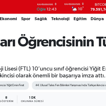
BITCO
°
10
Öğle
12:43
79.591,7
DOLA
Ekonomi
Spor
Sağlık
Teknoloji
Eğitim
Dünya
45,4362
EUR
53,3869
STERL
rı Öğrencisinin T
61,6038
G.ALT
6862,09
BİST1
14.598
Lisesi (FTL) 10’uncu sınıf öğrencisi Yiğit E
kincisi olarak önemli bir başarıya imza attı.
cisi Yiğit Emin Fırat
#4. Ulusal Tales Fen Bilimleri Yarışması’nda Türkiye ikincisi 
8
1 DK
GÖSTERIM
OKUNMA SÜRESI