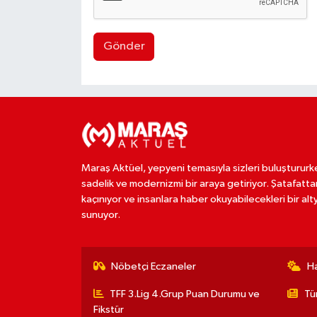
Gönder
Maraş Aktüel, yepyeni temasıyla sizleri buluştururk
sadelik ve modernizmi bir araya getiriyor. Şatafatta
kaçınıyor ve insanlara haber okuyabilecekleri bir alt
sunuyor.
Nöbetçi Eczaneler
H
TFF 3.Lig 4.Grup Puan Durumu ve
Tü
Fikstür