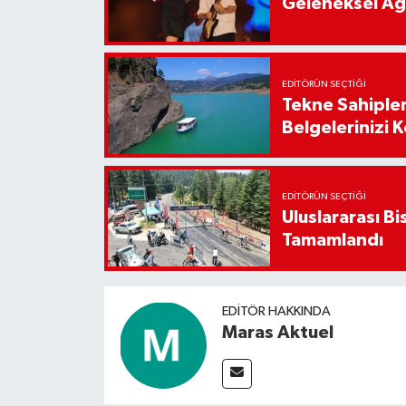
Geleneksel Ağ
EDITÖRÜN SEÇTIĞI
Tekne Sahipler
Belgelerinizi K
EDITÖRÜN SEÇTIĞI
Uluslararası Bi
Tamamlandı
EDITÖR HAKKINDA
Maras Aktuel