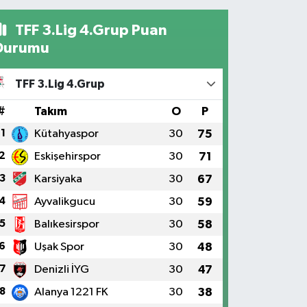
TFF 3.Lig 4.Grup Puan
Durumu
TFF 3.Lig 4.Grup
#
Takım
O
P
1
Kütahyaspor
30
75
2
Eskişehirspor
30
71
3
Karsiyaka
30
67
4
Ayvalikgucu
30
59
5
Balıkesirspor
30
58
6
Uşak Spor
30
48
7
Denizli İYG
30
47
8
Alanya 1221 FK
30
38