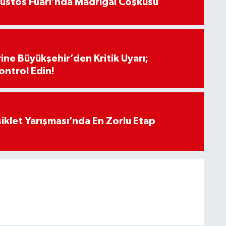
ustos Fuarı’nda Madrigal Coşkusu
ine Büyükşehir’den Kritik Uyarı;
ontrol Edin!
siklet Yarışması’nda En Zorlu Etap