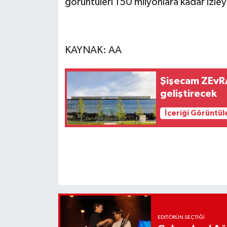
görüntüleri 150 milyonlara kadar izle
KAYNAK:
AA
Şişecam ZEvRA 
geliştirecek
İçeriği Görüntül
EDITÖRÜN SEÇTIĞI