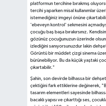
platformun tercihine bırakmış oluyor
tercihi yaparken misal kullanımlar üz
istemediğiniz imgeyi önüne çıkartabili
'ebeveyn kontrol' sekmesini açmadıys
çocuğu baş başa bırakırsınız. Kendisin
gözünüz çocuğunuzun üzerinde olsun,
izlediğini sanıyorsunuzdur lakin dehşet 
Görüntü bir müddet çizgi sinema üzere 
bürünebiliyor. Bu da küçük yaştaki ço
çıkartabilir."
Şahin, son devirde bilhassa bir dehşet k
çektiğini fark ettiklerine değinerek, "
tasarım elementleri sayesinde bilhassa
bacaklı yapısı ve çıkarttığı ses, çocukl