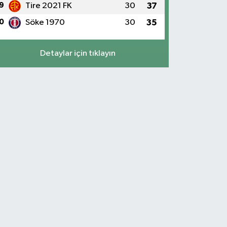
9
Tire 2021 FK
30
37
0
Söke 1970
30
35
Detaylar için tıklayın