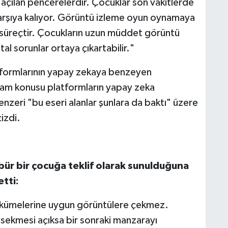
 açılan pencerelerdir. Çocuklar son vakitlerde
karşıya kalıyor. Görüntü izleme oyun oynamaya
r süreçtir. Çocukların uzun müddet görüntü
l sorunlar ortaya çıkartabilir."
tformlarının yapay zekaya benzeyen
elam konusu platformların yapay zeka
enzeri "bu eseri alanlar şunlara da baktı" üzere
çizdi.
bür bir çocuğa teklif olarak sunulduğuna
tti:
yaş kümelerine uygun görüntülere çekmez.
sekmesi açıksa bir sonraki manzarayı