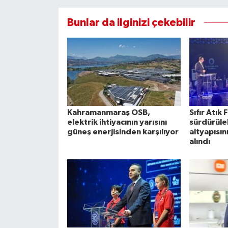
Bunlar da ilginizi çekebilir
Kahramanmaraş OSB,
Sıfır Atı
elektrik ihtiyacının yarısını
sürdürüleb
güneş enerjisinden karşılıyor
altyapısın
alındı