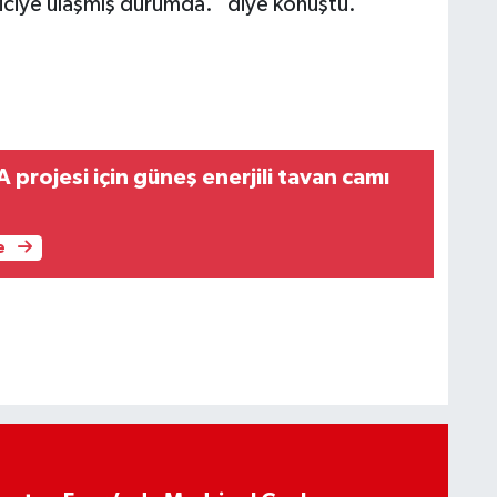
yiciye ulaşmış durumda." diye konuştu.
projesi için güneş enerjili tavan camı
e