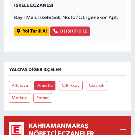
İSKELE ECZANESİ
Bayır Mah. İskele Sok. No:10/C Ergenekon Apt.
Yol Tarifi Al
0 ( (5) 01) 0 12
YALOVA DIĞER İLÇELER
Altınova
Armutlu
Çiftlikköy
Çınarcık
Merkez
Termal
KAHRAMANMARAŞ
NÖBETÇI ECZANELER