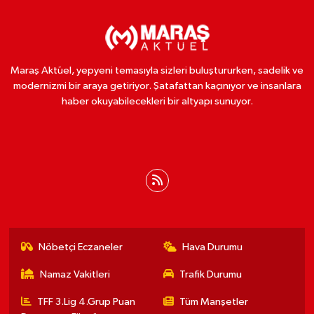
Maraş Aktüel, yepyeni temasıyla sizleri buluştururken, sadelik ve
modernizmi bir araya getiriyor. Şatafattan kaçınıyor ve insanlara
haber okuyabilecekleri bir altyapı sunuyor.
Nöbetçi Eczaneler
Hava Durumu
Namaz Vakitleri
Trafik Durumu
TFF 3.Lig 4.Grup Puan
Tüm Manşetler