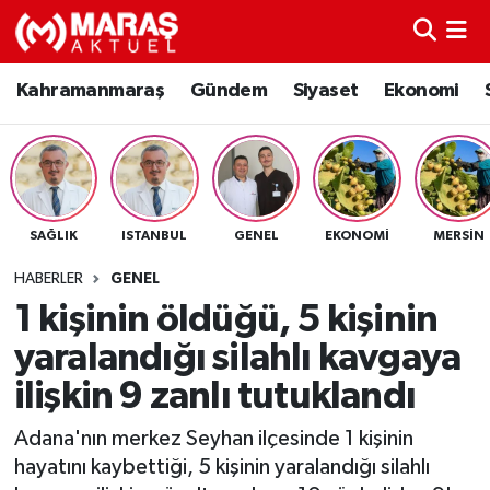
Kahramanmaraş
Nöbetçi Eczaneler
Kahramanmaraş
Gündem
Siyaset
Ekonomi
Gündem
Hava Durumu
Siyaset
Namaz Vakitleri
SAĞLIK
ISTANBUL
GENEL
EKONOMI
MERSIN
Ekonomi
Trafik Durumu
HABERLER
GENEL
Spor
TFF 3.Lig 4.Grup Puan Durumu ve Fikstür
1 kişinin öldüğü, 5 kişinin
yaralandığı silahlı kavgaya
Sağlık
Tüm Manşetler
ilişkin 9 zanlı tutuklandı
Teknoloji
Son Dakika Haberleri
Adana'nın merkez Seyhan ilçesinde 1 kişinin
hayatını kaybettiği, 5 kişinin yaralandığı silahlı
Eğitim
Haber Arşivi