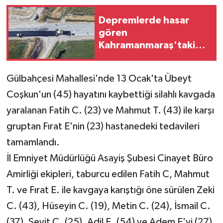
Depremlerde hasar
gören
Kahramanmaraş'taki
ulaşım ağı yenileniyor
Gülbahçesi Mahallesi'nde 13 Ocak'ta Übeyt
Coşkun'un (45) hayatını kaybettiği silahlı kavgada
yaralanan Fatih C. (23) ve Mahmut T. (43) ile karşı
gruptan Fırat E'nin (23) hastanedeki tedavileri
tamamlandı.
İl Emniyet Müdürlüğü Asayiş Şubesi Cinayet Büro
Amirliği ekipleri, taburcu edilen Fatih C, Mahmut
T. ve Fırat E. ile kavgaya karıştığı öne sürülen Zeki
C. (43), Hüseyin C. (19), Metin C. (24), İsmail C.
(37), Seyit C. (25), Adil E. (54) ve Adem E'yi (27)