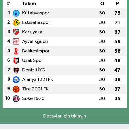
#
Takım
O
P
1
Kütahyaspor
30
75
2
Eskişehirspor
30
71
3
Karsiyaka
30
67
4
Ayvalikgucu
30
59
5
Balıkesirspor
30
58
6
Uşak Spor
30
48
7
Denizli İYG
30
47
8
Alanya 1221 FK
30
38
9
Tire 2021 FK
30
37
10
Söke 1970
30
35
Detaylar için tıklayın