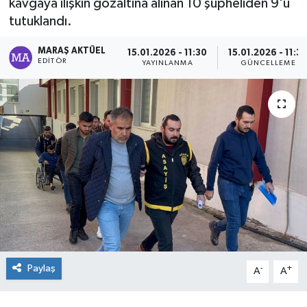
kavgaya ilişkin gözaltına alınan 10 şüpheliden 9'u
tutuklandı.
Dünya
MARAŞ AKTÜEL
15.01.2026 - 11:30
15.01.2026 - 11:3
Kültür Sanat
EDITÖR
YAYINLANMA
GÜNCELLEME
Paylaş
-
+
A
A