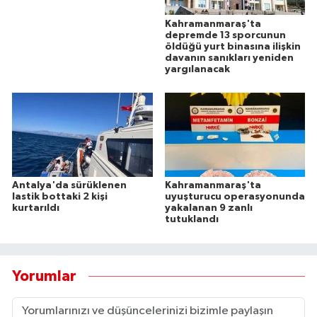
Kahramanmaraş'ta
depremde 13 sporcunun
öldüğü yurt binasına ilişkin
davanın sanıkları yeniden
yargılanacak
Antalya'da sürüklenen
Kahramanmaraş'ta
lastik bottaki 2 kişi
uyuşturucu operasyonunda
kurtarıldı
yakalanan 9 zanlı
tutuklandı
Yorumlar