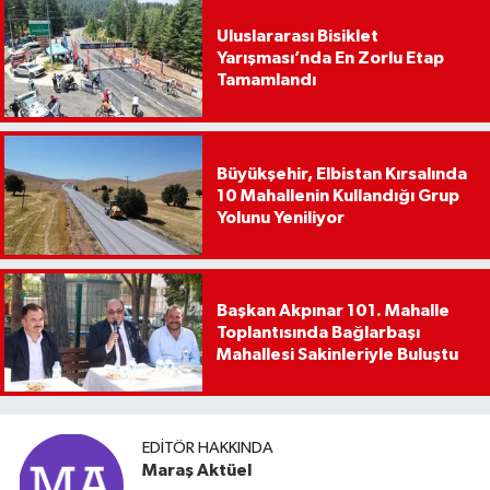
Uluslararası Bisiklet
Yarışması’nda En Zorlu Etap
Tamamlandı
Büyükşehir, Elbistan Kırsalında
10 Mahallenin Kullandığı Grup
Yolunu Yeniliyor
Başkan Akpınar 101. Mahalle
Toplantısında Bağlarbaşı
Mahallesi Sakinleriyle Buluştu
EDITÖR HAKKINDA
Maraş Aktüel