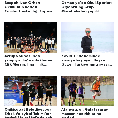
Başpehlivan Orhan
Osmaniye'de Okul Sporları
Okulu'nun hedefi
Oryantiring Grup
Cumhurbaşkanlığı Kupası'nı
Müsabakaları yapıldı
kazanmak
Avrupa Kupası'nda
Kovid-19 döneminde
şampiyonluğa odaklanan
koşuya başlayan Beyza
ÇBK Mersin, finalin ilk
Güzel, Türkiye'nin zirvesine
maçında avantaj peşinde
çıktı
Onikişubat Belediyespor
Alanyaspor, Galatasaray
Erkek Voleybol Takımı'nın
maçının hazırlıklarına
hedefi Efeler Ligi'nde kalıcı
başladı