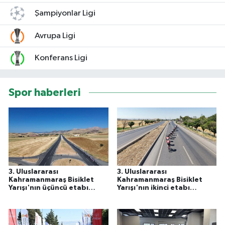
Şampiyonlar Ligi
Avrupa Ligi
Konferans Ligi
Spor haberleri
3. Uluslararası
3. Uluslararası
Kahramanmaraş Bisiklet
Kahramanmaraş Bisiklet
Yarışı'nın üçüncü etabı
Yarışı'nın ikinci etabı
tamamlandı
tamamlandı