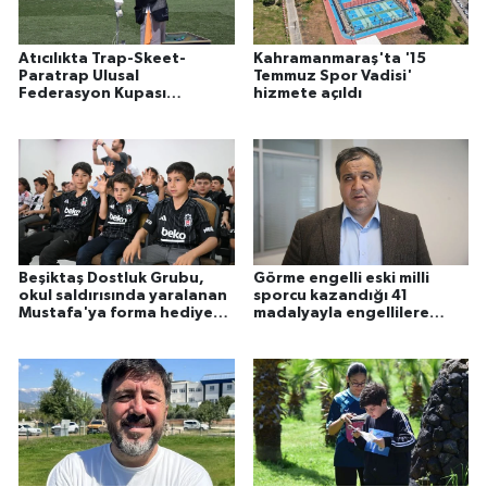
Atıcılıkta Trap-Skeet-
Kahramanmaraş'ta '15
Paratrap Ulusal
Temmuz Spor Vadisi'
Federasyon Kupası
hizmete açıldı
müsabakaları başladı
Beşiktaş Dostluk Grubu,
Görme engelli eski milli
okul saldırısında yaralanan
sporcu kazandığı 41
Mustafa'ya forma hediye
madalyayla engellilere
etti
örnek oluyor