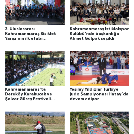
3. Uluslararası
Kahramanmaraş İstiklalspor
Kahramanmaraş Bisiklet
Kulübü'nde başkanlığa
Yarışı'nın ilk etabı
Ahmet Gülpak seçildi
tamamlandı
Kahramanmaraş'ta
Yeşilay Yıldızlar Türkiye
Dereköy Karakucak ve
Judo Şampiyonası Hatay'da
Şalvar Güreş Festivali
devam ediyor
düzenlendi