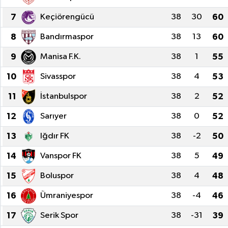
7
Keçiörengücü
38
30
60
Dünya
8
Bandırmaspor
38
13
60
Kültür Sanat
9
Manisa F.K.
38
1
55
10
Sivasspor
38
4
53
11
İstanbulspor
38
2
52
12
Sarıyer
38
0
52
13
Iğdır FK
38
-2
50
14
Vanspor FK
38
5
49
15
Boluspor
38
4
48
16
Ümraniyespor
38
-4
46
17
Serik Spor
38
-31
39