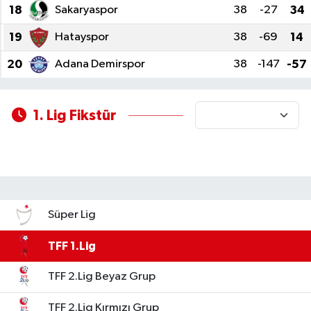
18
Sakaryaspor
38
-27
34
19
Hatayspor
38
-69
14
20
Adana Demirspor
38
-147
-57
1. Lig Fikstür
Süper Lig
TFF 1.Lig
TFF 2.Lig Beyaz Grup
TFF 2.Lig Kırmızı Grup