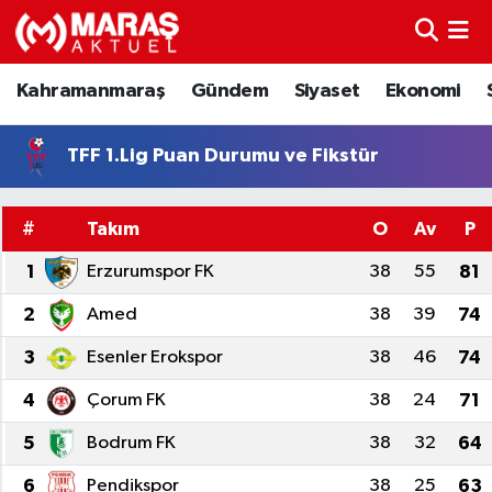
Kahramanmaraş
Nöbetçi Eczaneler
Kahramanmaraş
Gündem
Siyaset
Ekonomi
Gündem
Hava Durumu
TFF 1.Lig Puan Durumu ve Fikstür
Siyaset
Namaz Vakitleri
#
Takım
O
Av
P
Ekonomi
Trafik Durumu
1
Erzurumspor FK
38
55
81
Spor
TFF 3.Lig 4.Grup Puan Durumu ve Fikstür
2
Amed
38
39
74
3
Esenler Erokspor
38
46
74
Sağlık
Tüm Manşetler
4
Çorum FK
38
24
71
Teknoloji
Son Dakika Haberleri
5
Bodrum FK
38
32
64
Eğitim
Haber Arşivi
6
Pendikspor
38
25
63