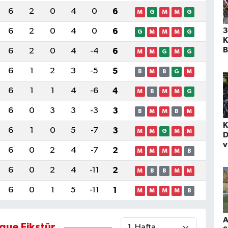
6
2
0
4
0
6
M
G
M
M
G
3
6
2
0
4
0
6
G
M
M
M
G
K
B
6
2
0
4
-4
6
M
M
G
M
G
e
6
1
2
3
-5
5
B
M
B
G
M
6
1
1
4
-6
4
M
B
M
M
G
6
0
3
3
-3
3
B
M
M
B
M
K
6
1
0
5
-7
3
M
M
G
M
M
D
v
6
0
2
4
-7
2
M
M
M
M
B
F
6
0
2
4
-11
2
M
B
B
M
M
6
0
1
5
-11
1
M
M
M
M
B
A
gue Fikstür