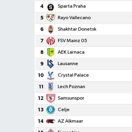
4
Sparta Praha
Dünya
5
Rayo Vallecano
Kültür Sanat
6
Shakhtar Donetsk
7
FSV Mainz 05
8
AEK Larnaca
9
Lausanne
10
Crystal Palace
11
Lech Poznan
12
Samsunspor
13
Celje
14
AZ Alkmaar