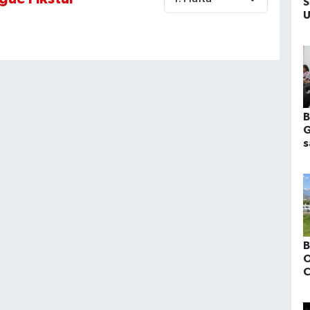
S
U
K
b
B
G
s
y
M
h
B
O
C
K