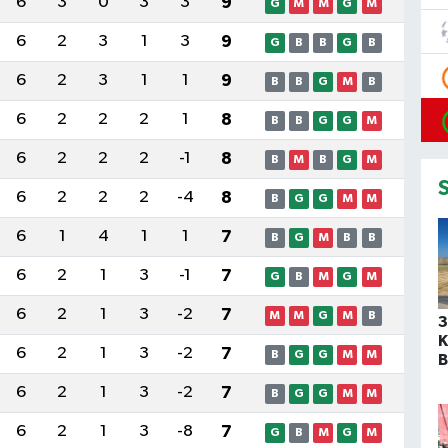
6
3
0
3
3
9
G
M
M
G
M
6
2
3
1
3
9
G
B
B
G
B
6
2
3
1
1
9
B
B
G
M
B
6
2
2
2
1
8
B
B
G
G
M
6
2
2
2
-1
8
B
M
B
G
M
6
2
2
2
-4
8
B
G
G
M
M
6
1
4
1
1
7
B
G
M
B
B
6
2
1
3
-1
7
G
B
M
G
M
6
2
1
3
-2
7
M
M
G
M
B
3
K
6
2
1
3
-2
7
B
G
G
M
M
B
ü
6
2
1
3
-2
7
B
G
G
M
M
t
6
2
1
3
-8
7
G
B
M
G
M