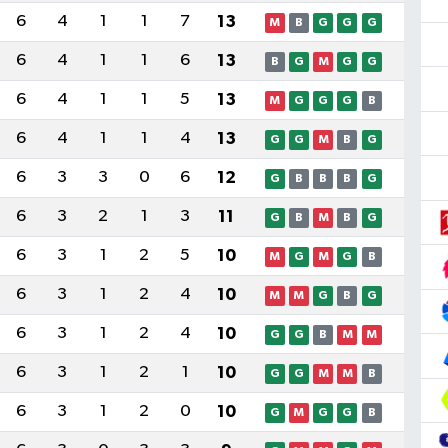
6
4
1
1
7
13
M
B
G
G
G
6
4
1
1
6
13
B
G
M
G
G
6
4
1
1
5
13
M
G
G
G
B
6
4
1
1
4
13
G
G
M
B
G
6
3
3
0
6
12
G
B
B
B
G
6
3
2
1
3
11
G
B
M
B
G
6
3
1
2
5
10
M
G
M
G
B
6
3
1
2
4
10
M
M
G
B
G
6
3
1
2
4
10
G
G
B
M
M
6
3
1
2
1
10
G
G
M
M
B
6
3
1
2
0
10
G
M
G
G
B