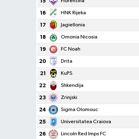
15
Fiorentina
16
HNK Rijeka
17
Jagiellonia
18
Omonia Nicosia
19
FC Noah
20
Drita
21
KuPS
22
Shkendija
23
Zrinjski
24
Sigma Olomouc
25
Universitatea Craiova
26
Lincoln Red Imps FC