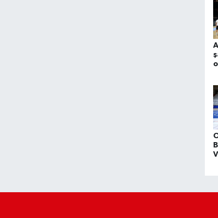
A
ş
o
M
m
p
O
B
V
h
L