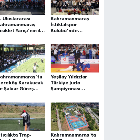
. Uluslararası
Kahramanmaraş
ahramanmaraş
İstiklalspor
isiklet Yarışı'nın ilk
Kulübü'nde
tabı tamamlandı
başkanlığa Ahmet
Gülpak seçildi
ahramanmaraş'ta
Yeşilay Yıldızlar
ereköy Karakucak
Türkiye Judo
e Şalvar Güreş
Şampiyonası
estivali düzenlendi
Hatay'da devam
ediyor
tıcılıkta Trap-
Kahramanmaraş'ta