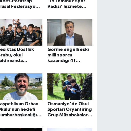
keet-Paratrap
'15 Temmuz Spor
lusal Federasyon
Vadisi' hizmete
upası müsabakaları
açıldı
aşladı
eşiktaş Dostluk
Görme engelli eski
rubu, okul
milli sporcu
aldırısında
kazandığı 41
aralanan
madalyayla
ustafa'ya forma
engellilere örnek
ediye etti
oluyor
aşpehlivan Orhan
Osmaniye'de Okul
kulu'nun hedefi
Sporları Oryantiring
umhurbaşkanlığı
Grup Müsabakaları
upası'nı kazanmak
yapıldı