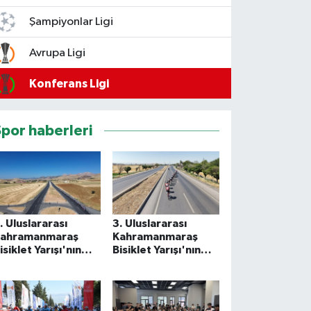
Şampiyonlar Ligi
Avrupa Ligi
Konferans Ligi
Spor haberleri
. Uluslararası
3. Uluslararası
ahramanmaraş
Kahramanmaraş
isiklet Yarışı'nın
Bisiklet Yarışı'nın
çüncü etabı
ikinci etabı
amamlandı
tamamlandı