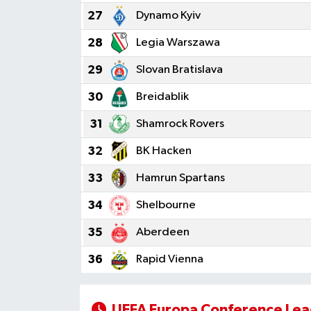
27
Dynamo Kyiv
28
Legia Warszawa
29
Slovan Bratislava
30
Breidablik
31
Shamrock Rovers
32
BK Hacken
33
Hamrun Spartans
34
Shelbourne
35
Aberdeen
36
Rapid Vienna
UEFA Europa Conference Lea