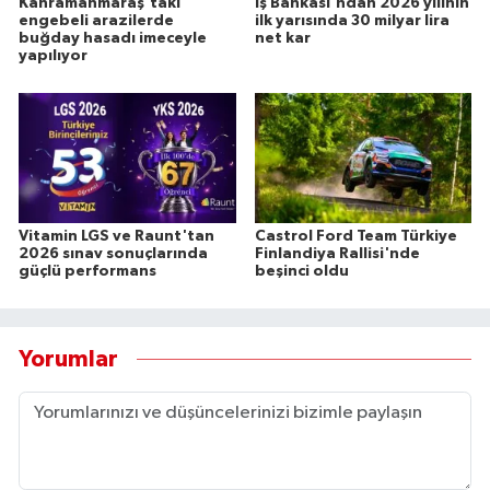
Kahramanmaraş'taki
İş Bankası'ndan 2026 yılının
engebeli arazilerde
ilk yarısında 30 milyar lira
buğday hasadı imeceyle
net kar
yapılıyor
Vitamin LGS ve Raunt'tan
Castrol Ford Team Türkiye
2026 sınav sonuçlarında
Finlandiya Rallisi'nde
güçlü performans
beşinci oldu
Yorumlar