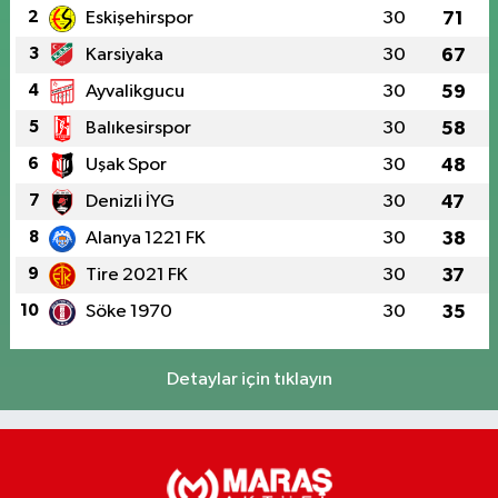
2
Eskişehirspor
30
71
3
Karsiyaka
30
67
4
Ayvalikgucu
30
59
5
Balıkesirspor
30
58
6
Uşak Spor
30
48
7
Denizli İYG
30
47
8
Alanya 1221 FK
30
38
9
Tire 2021 FK
30
37
10
Söke 1970
30
35
Detaylar için tıklayın