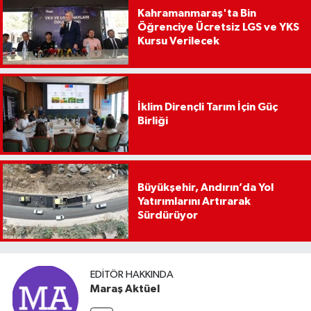
Kahramanmaraş'ta Bin
Öğrenciye Ücretsiz LGS ve YKS
Kursu Verilecek
İklim Dirençli Tarım İçin Güç
Birliği
Büyükşehir, Andırın’da Yol
Yatırımlarını Artırarak
Sürdürüyor
EDITÖR HAKKINDA
Maraş Aktüel