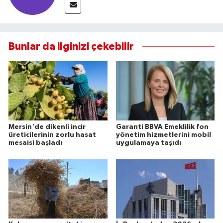
Bunlar da ilginizi çekebilir
Mersin'de dikenli incir
Garanti BBVA Emeklilik fon
üreticilerinin zorlu hasat
yönetim hizmetlerini mobil
mesaisi başladı
uygulamaya taşıdı