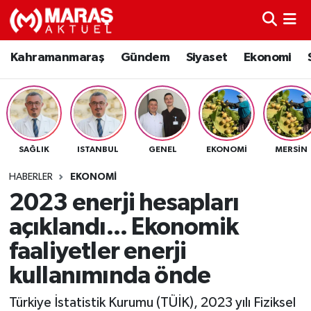
Kahramanmaraş
Nöbetçi Eczaneler
Kahramanmaraş
Gündem
Siyaset
Ekonomi
Gündem
Hava Durumu
Siyaset
Namaz Vakitleri
SAĞLIK
ISTANBUL
GENEL
EKONOMI
MERSIN
Ekonomi
Trafik Durumu
HABERLER
EKONOMI
Spor
TFF 3.Lig 4.Grup Puan Durumu ve Fikstür
2023 enerji hesapları
açıklandı... Ekonomik
Sağlık
Tüm Manşetler
faaliyetler enerji
Teknoloji
Son Dakika Haberleri
kullanımında önde
Eğitim
Haber Arşivi
Türkiye İstatistik Kurumu (TÜİK), 2023 yılı Fiziksel