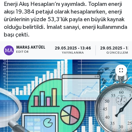
Enerji Akış Hesapları’nı yayımladı. Toplam enerji
Dünya
akışı 19.384 petajul olarak hesaplanırken, enerji
ürünlerinin yüzde 53,3’lük payla en büyük kaynak
Kültür Sanat
olduğu belirtildi. İmalat sanayi, enerji kullanımında
başı çekti.
MARAŞ AKTÜEL
29.05.2025 - 13:46
29.05.2025 - 13
EDITÖR
YAYINLANMA
GÜNCELLEME