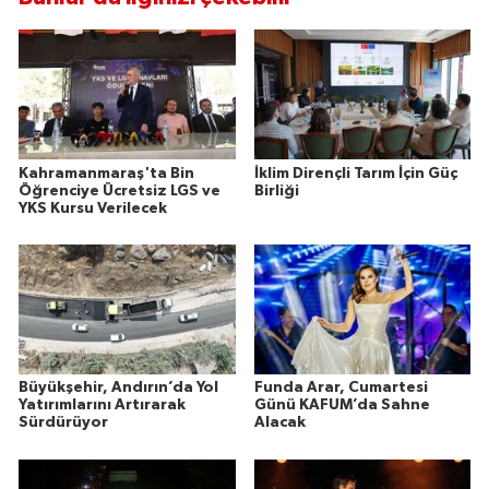
Kahramanmaraş'ta Bin
İklim Dirençli Tarım İçin Güç
Öğrenciye Ücretsiz LGS ve
Birliği
YKS Kursu Verilecek
Büyükşehir, Andırın’da Yol
Funda Arar, Cumartesi
Yatırımlarını Artırarak
Günü KAFUM’da Sahne
Sürdürüyor
Alacak