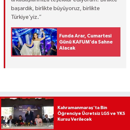
başardık, birlikte büyüyoruz, birlikte
Türkiye’yiz.”
Funda Arar, Cumartesi
Günü KAFUM’da Sahne
Alacak
Kahramanmaraş'ta Bin
Öğrenciye Ücretsiz LGS ve YKS
Kursu Verilecek