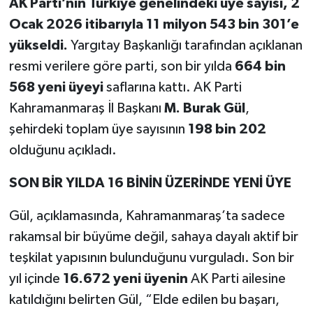
AK Parti’nin Türkiye genelindeki üye sayısı, 2
Ocak 2026 itibarıyla 11 milyon 543 bin 301’e
yükseldi.
Yargıtay Başkanlığı tarafından açıklanan
resmi verilere göre parti, son bir yılda
664 bin
568 yeni üyeyi
saflarına kattı. AK Parti
Kahramanmaraş İl Başkanı
M. Burak Gül
,
şehirdeki toplam üye sayısının
198 bin 202
olduğunu açıkladı.
SON BİR YILDA 16 BİNİN ÜZERİNDE YENİ ÜYE
Gül, açıklamasında, Kahramanmaraş’ta sadece
rakamsal bir büyüme değil, sahaya dayalı aktif bir
teşkilat yapısının bulunduğunu vurguladı. Son bir
yıl içinde
16.672 yeni üyenin
AK Parti ailesine
katıldığını belirten Gül, “Elde edilen bu başarı,