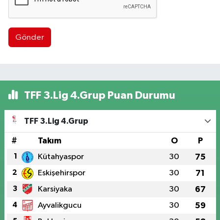
Gönder
TFF 3.Lig 4.Grup Puan Durumu
TFF 3.Lig 4.Grup
#
Takım
O
P
1
Kütahyaspor
30
75
2
Eskişehirspor
30
71
3
Karsiyaka
30
67
4
Ayvalikgucu
30
59