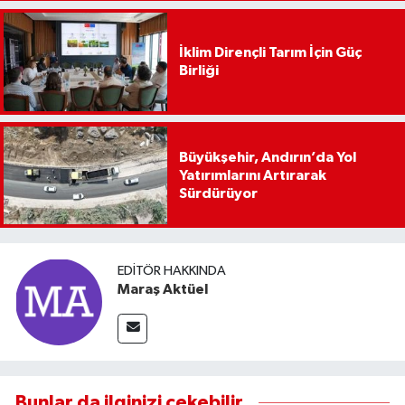
İklim Dirençli Tarım İçin Güç
Birliği
Büyükşehir, Andırın’da Yol
Yatırımlarını Artırarak
Sürdürüyor
EDITÖR HAKKINDA
Maraş Aktüel
Bunlar da ilginizi çekebilir