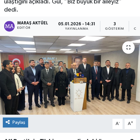
ulaştığını açıkladı. Gül, “Biz büyük bir aileyiz”
dedi.
Dünya
MARAŞ AKTÜEL
05.01.2026 - 14:31
3
Kültür Sanat
EDITÖR
YAYINLANMA
GÖSTERIM
OK
Paylaş
-
+
A
A