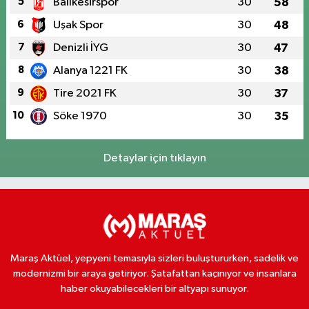
5
Balıkesirspor
30
58
6
Uşak Spor
30
48
7
Denizli İYG
30
47
8
Alanya 1221 FK
30
38
9
Tire 2021 FK
30
37
10
Söke 1970
30
35
Detaylar için tıklayın
Maraş Aktüel, yepyeni temasıyla sizleri buluştururken, sadelik ve
modernizmi bir araya getiriyor. Şatafattan kaçınıyor ve insanlara
haber okuyabilecekleri bir altyapı sunuyor.