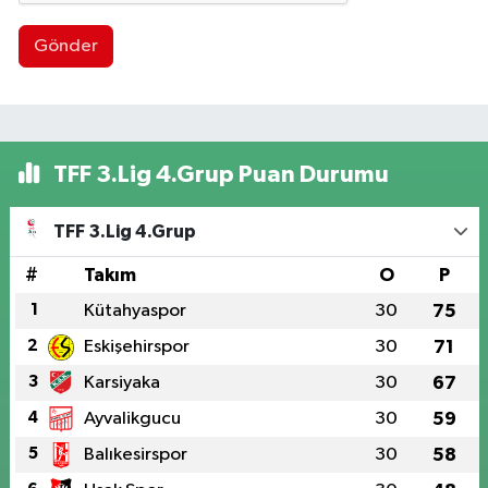
Gönder
TFF 3.Lig 4.Grup Puan Durumu
TFF 3.Lig 4.Grup
#
Takım
O
P
1
Kütahyaspor
30
75
2
Eskişehirspor
30
71
3
Karsiyaka
30
67
4
Ayvalikgucu
30
59
5
Balıkesirspor
30
58