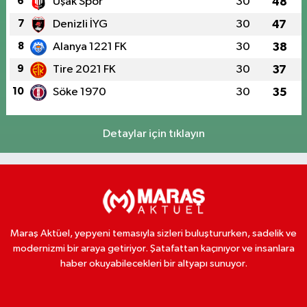
6
Uşak Spor
30
48
7
Denizli İYG
30
47
8
Alanya 1221 FK
30
38
9
Tire 2021 FK
30
37
10
Söke 1970
30
35
Detaylar için tıklayın
Maraş Aktüel, yepyeni temasıyla sizleri buluştururken, sadelik ve
modernizmi bir araya getiriyor. Şatafattan kaçınıyor ve insanlara
haber okuyabilecekleri bir altyapı sunuyor.