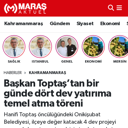
Kahramanmaraş
Nöbetçi Eczaneler
Kahramanmaraş
Gündem
Siyaset
Ekonomi
Gündem
Hava Durumu
Siyaset
Namaz Vakitleri
SAĞLIK
ISTANBUL
GENEL
EKONOMI
MERSIN
Ekonomi
Trafik Durumu
HABERLER
KAHRAMANMARAŞ
Spor
TFF 3.Lig 4.Grup Puan Durumu ve Fikstür
Başkan Toptaş’tan bir
günde dört dev yatırıma
Sağlık
Tüm Manşetler
temel atma töreni
Teknoloji
Son Dakika Haberleri
Hanifi Toptaş öncülüğündeki Onikişubat
Belediyesi, ilçeye değer katacak 4 dev projeyi
Eğitim
Haber Arşivi