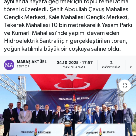
aynı anda hayata geçirmek için toplu temel atma
töreni düzenledi. Şehit Abdullah Çavuş Mahallesi
Dünya
Gençlik Merkezi, Kale Mahallesi Gençlik Merkezi,
Tekerek Mahallesi 10 bin metrekarelik Yaşam Parkı
Kültür Sanat
ve Kumarlı Mahallesi’nde yapımı devam eden
Hidroelektrik Santrali için gerçekleştirilen tören,
yoğun katılımla büyük bir coşkuya sahne oldu.
MARAŞ AKTÜEL
04.10.2025 - 17:57
2
EDITÖR
YAYINLANMA
GÖSTERIM
OK