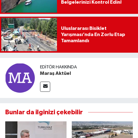
Belgelerinizi Kontrol Edin!
Uluslararası Bisiklet
Yarışması’nda En Zorlu Etap
Tamamlandı
EDITÖR HAKKINDA
Maraş Aktüel
Bunlar da ilginizi çekebilir