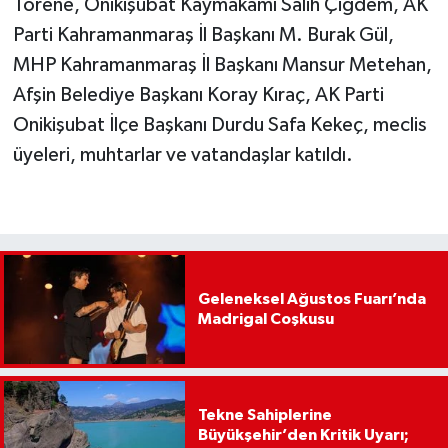
Törene, Onikişubat Kaymakamı Salih Çiğdem, AK
Parti Kahramanmaraş İl Başkanı M. Burak Gül,
MHP Kahramanmaraş İl Başkanı Mansur Metehan,
Afşin Belediye Başkanı Koray Kıraç, AK Parti
Onikişubat İlçe Başkanı Durdu Safa Kekeç, meclis
üyeleri, muhtarlar ve vatandaşlar katıldı.
Geleneksel Ağustos Fuarı’nda
Madrigal Coşkusu
Tekne Sahiplerine
Büyükşehir’den Kritik Uyarı;