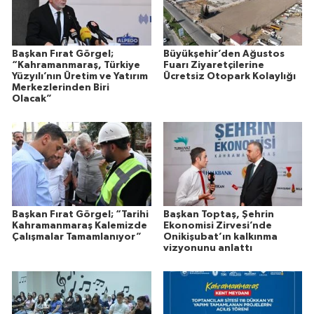
Başkan Fırat Görgel;
Büyükşehir’den Ağustos
“Kahramanmaraş, Türkiye
Fuarı Ziyaretçilerine
Yüzyılı’nın Üretim ve Yatırım
Ücretsiz Otopark Kolaylığı
Merkezlerinden Biri
Olacak”
Başkan Fırat Görgel; “Tarihi
Başkan Toptaş, Şehrin
Kahramanmaraş Kalemizde
Ekonomisi Zirvesi’nde
Çalışmalar Tamamlanıyor”
Onikişubat’ın kalkınma
vizyonunu anlattı