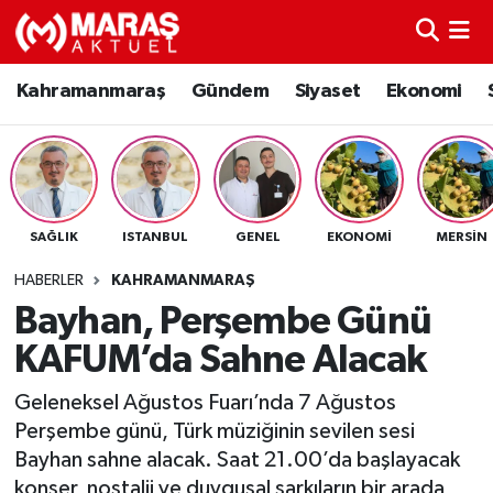
Kahramanmaraş
Nöbetçi Eczaneler
Kahramanmaraş
Gündem
Siyaset
Ekonomi
Gündem
Hava Durumu
Siyaset
Namaz Vakitleri
SAĞLIK
ISTANBUL
GENEL
EKONOMI
MERSIN
Ekonomi
Trafik Durumu
HABERLER
KAHRAMANMARAŞ
Spor
TFF 3.Lig 4.Grup Puan Durumu ve Fikstür
Bayhan, Perşembe Günü
KAFUM’da Sahne Alacak
Sağlık
Tüm Manşetler
Geleneksel Ağustos Fuarı’nda 7 Ağustos
Teknoloji
Son Dakika Haberleri
Perşembe günü, Türk müziğinin sevilen sesi
Bayhan sahne alacak. Saat 21.00’da başlayacak
Eğitim
Haber Arşivi
konser, nostalji ve duygusal şarkıların bir arada