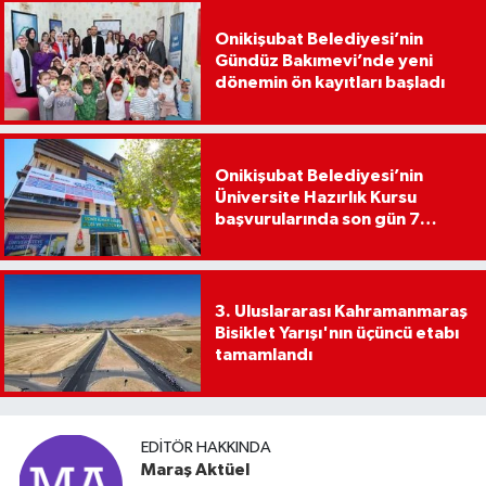
Onikişubat Belediyesi’nin
Gündüz Bakımevi’nde yeni
dönemin ön kayıtları başladı
Onikişubat Belediyesi’nin
Üniversite Hazırlık Kursu
başvurularında son gün 7
Ağustos
3. Uluslararası Kahramanmaraş
Bisiklet Yarışı'nın üçüncü etabı
tamamlandı
EDITÖR HAKKINDA
Maraş Aktüel