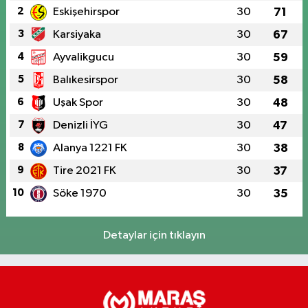
2
Eskişehirspor
30
71
3
Karsiyaka
30
67
4
Ayvalikgucu
30
59
5
Balıkesirspor
30
58
6
Uşak Spor
30
48
7
Denizli İYG
30
47
8
Alanya 1221 FK
30
38
9
Tire 2021 FK
30
37
10
Söke 1970
30
35
Detaylar için tıklayın