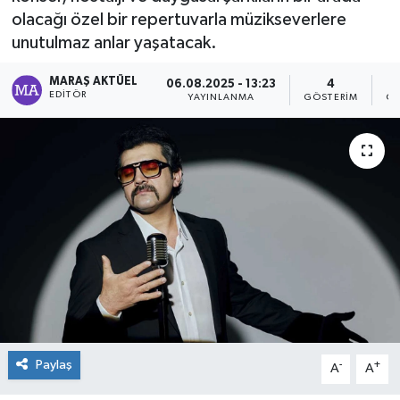
olacağı özel bir repertuvarla müzikseverlere
Dünya
unutulmaz anlar yaşatacak.
Kültür Sanat
MARAŞ AKTÜEL
06.08.2025 - 13:23
4
EDITÖR
YAYINLANMA
GÖSTERIM
OK
Paylaş
-
+
A
A