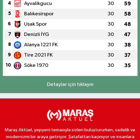
4
Ayvalikgucu
30
59
5
Balıkesirspor
30
58
6
Uşak Spor
30
48
7
Denizli İYG
30
47
8
Alanya 1221 FK
30
38
9
Tire 2021 FK
30
37
10
Söke 1970
30
35
Detaylar için tıklayın
Maraş Aktüel, yepyeni temasıyla sizleri buluştururken, sadelik ve
modernizmi bir araya getiriyor. Şatafattan kaçınıyor ve insanlara