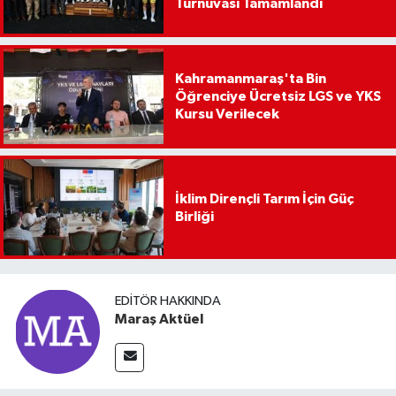
Turnuvası Tamamlandı
Kahramanmaraş'ta Bin
Öğrenciye Ücretsiz LGS ve YKS
Kursu Verilecek
İklim Dirençli Tarım İçin Güç
Birliği
EDITÖR HAKKINDA
Maraş Aktüel