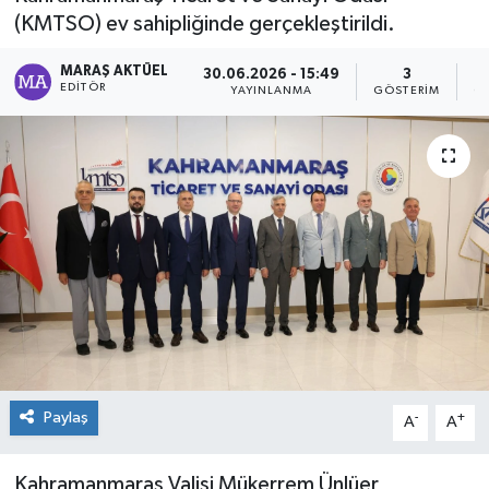
(KMTSO) ev sahipliğinde gerçekleştirildi.
Dünya
MARAŞ AKTÜEL
30.06.2026 - 15:49
3
EDITÖR
YAYINLANMA
GÖSTERIM
O
Kültür Sanat
Paylaş
-
+
A
A
Kahramanmaraş Valisi Mükerrem Ünlüer