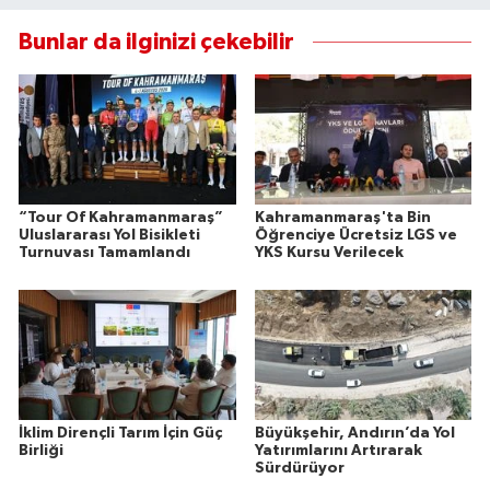
Bunlar da ilginizi çekebilir
“Tour Of Kahramanmaraş”
Kahramanmaraş'ta Bin
Uluslararası Yol Bisikleti
Öğrenciye Ücretsiz LGS ve
Turnuvası Tamamlandı
YKS Kursu Verilecek
İklim Dirençli Tarım İçin Güç
Büyükşehir, Andırın’da Yol
Birliği
Yatırımlarını Artırarak
Sürdürüyor