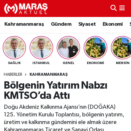
Kahramanmaraş
Nöbetçi Eczaneler
Kahramanmaraş
Gündem
Siyaset
Ekonomi
Gündem
Hava Durumu
Siyaset
Namaz Vakitleri
SAĞLIK
ISTANBUL
GENEL
EKONOMI
MERSIN
Ekonomi
Trafik Durumu
HABERLER
KAHRAMANMARAŞ
Spor
TFF 3.Lig 4.Grup Puan Durumu ve Fikstür
Bölgenin Yatırım Nabzı
KMTSO’da Attı
Sağlık
Tüm Manşetler
Doğu Akdeniz Kalkınma Ajansı’nın (DOĞAKA)
Teknoloji
Son Dakika Haberleri
125. Yönetim Kurulu Toplantısı, bölgenin yatırım,
üretim ve kalkınma gündemini ele almak üzere
Eğitim
Haber Arşivi
Kahramanmaraş Ticaret ve Sanayi Odası