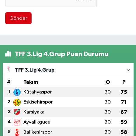
Gönder
TFF 3.Lig 4.Grup Puan Durumu
TFF 3.Lig 4.Grup
#
Takım
O
P
1
Kütahyaspor
30
75
2
Eskişehirspor
30
71
3
Karsiyaka
30
67
4
Ayvalikgucu
30
59
5
Balıkesirspor
30
58