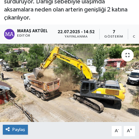
sürdürüyor. Darlığı sebebiyle ulaşımda
aksamalara neden olan arterin genişliği 2 katına
Dünya
çıkarılıyor.
Kültür Sanat
MARAŞ AKTÜEL
22.07.2025 - 14:52
7
EDITÖR
YAYINLANMA
GÖSTERIM
OK
Paylaş
-
+
A
A