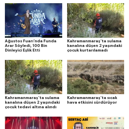
Ağustos Fuarı’nda Funda
Kahramanmaraş'ta sulama
Arar Söyledi, 100 Bin
kanalına düşen 2 yaşındaki
Dinleyici Eşlik Etti
çocuk kurtarılamadı
Kahramanmaraş'ta sulama
Kahramanmaraş'ta sıcak
kanalına düşen 2 yaşındaki
hava etkisini sürdürüyor
çocuk tedavi altına alındı