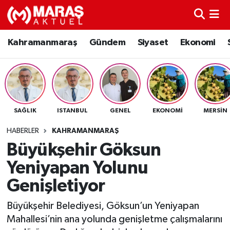
Kahramanmaraş
Nöbetçi Eczaneler
Kahramanmaraş
Gündem
Siyaset
Ekonomi
Gündem
Hava Durumu
Siyaset
Namaz Vakitleri
SAĞLIK
ISTANBUL
GENEL
EKONOMI
MERSIN
Ekonomi
Trafik Durumu
HABERLER
KAHRAMANMARAŞ
Spor
TFF 3.Lig 4.Grup Puan Durumu ve Fikstür
Büyükşehir Göksun
Yeniyapan Yolunu
Sağlık
Tüm Manşetler
Genişletiyor
Teknoloji
Son Dakika Haberleri
Büyükşehir Belediyesi, Göksun’un Yeniyapan
Mahallesi’nin ana yolunda genişletme çalışmalarını
Eğitim
Haber Arşivi