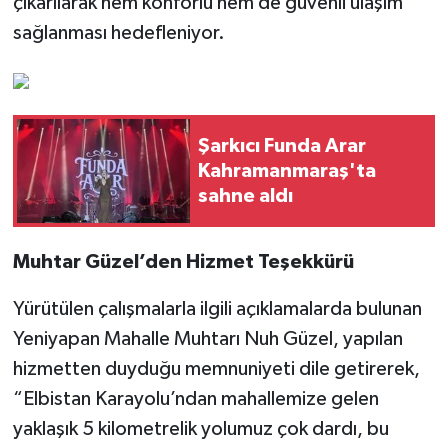
çıkarılarak hem konforlu hem de güvenli ulaşım
sağlanması hedefleniyor.
Şarkıcı Funda Arar
Kahramanmaraş'ta
sahne aldı
Muhtar Güzel’den Hizmet Teşekkürü
Yürütülen çalışmalarla ilgili açıklamalarda bulunan
Yeniyapan Mahalle Muhtarı Nuh Güzel, yapılan
hizmetten duyduğu memnuniyeti dile getirerek,
“Elbistan Karayolu’ndan mahallemize gelen
yaklaşık 5 kilometrelik yolumuz çok dardı, bu