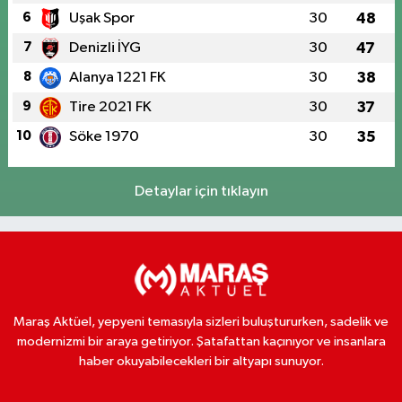
6
Uşak Spor
30
48
7
Denizli İYG
30
47
8
Alanya 1221 FK
30
38
9
Tire 2021 FK
30
37
10
Söke 1970
30
35
Detaylar için tıklayın
Maraş Aktüel, yepyeni temasıyla sizleri buluştururken, sadelik ve
modernizmi bir araya getiriyor. Şatafattan kaçınıyor ve insanlara
haber okuyabilecekleri bir altyapı sunuyor.