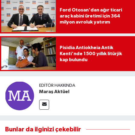
Ford Otosan'dan ağır ticari
araç kabini üretimi için 364
milyon avroluk yatırım
Pisidia Antiokheia Antik
Kenti'nde 1500 yıllık litürjik
kap bulundu
EDITÖR HAKKINDA
Maraş Aktüel
Bunlar da ilginizi çekebilir