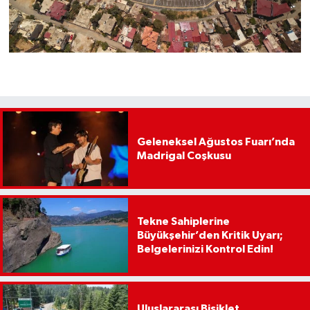
Geleneksel Ağustos Fuarı’nda
Madrigal Coşkusu
Tekne Sahiplerine
Büyükşehir’den Kritik Uyarı;
Belgelerinizi Kontrol Edin!
Uluslararası Bisiklet