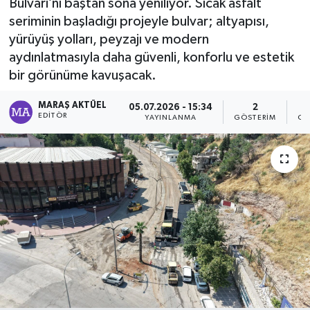
Bulvarı’nı baştan sona yeniliyor. Sıcak asfalt
seriminin başladığı projeyle bulvar; altyapısı,
Dünya
yürüyüş yolları, peyzajı ve modern
aydınlatmasıyla daha güvenli, konforlu ve estetik
Kültür Sanat
bir görünüme kavuşacak.
MARAŞ AKTÜEL
05.07.2026 - 15:34
2
EDITÖR
YAYINLANMA
GÖSTERIM
OK