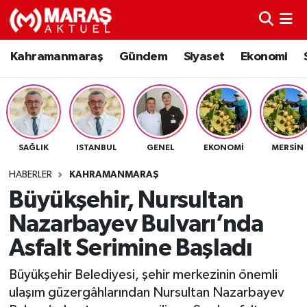
Kahramanmaraş
Nöbetçi Eczaneler
Kahramanmaraş
Gündem
Siyaset
Ekonomi
Gündem
Hava Durumu
Siyaset
Namaz Vakitleri
SAĞLIK
ISTANBUL
GENEL
EKONOMI
MERSIN
Ekonomi
Trafik Durumu
HABERLER
KAHRAMANMARAŞ
Spor
TFF 3.Lig 4.Grup Puan Durumu ve Fikstür
Büyükşehir, Nursultan
Nazarbayev Bulvarı’nda
Sağlık
Tüm Manşetler
Asfalt Serimine Başladı
Teknoloji
Son Dakika Haberleri
Büyükşehir Belediyesi, şehir merkezinin önemli
ulaşım güzergâhlarından Nursultan Nazarbayev
Eğitim
Haber Arşivi