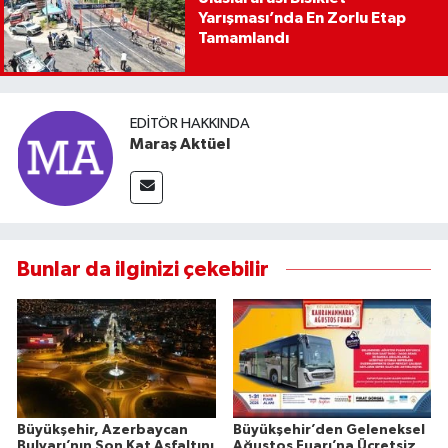
Yarışması’nda En Zorlu Etap
Tamamlandı
EDITÖR HAKKINDA
Maraş Aktüel
Bunlar da ilginizi çekebilir
Büyükşehir, Azerbaycan
Büyükşehir’den Geleneksel
Bulvarı’nın Son Kat Asfaltını
Ağustos Fuarı’na Ücretsiz