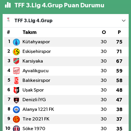
TFF 3.Lig 4.Grup Puan Durumu
TFF 3.Lig 4.Grup
#
Takım
O
P
1
Kütahyaspor
30
75
2
Eskişehirspor
30
71
3
Karsiyaka
30
67
4
Ayvalikgucu
30
59
5
Balıkesirspor
30
58
6
Uşak Spor
30
48
7
Denizli İYG
30
47
8
Alanya 1221 FK
30
38
9
Tire 2021 FK
30
37
10
Söke 1970
30
35