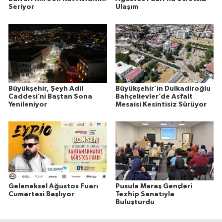
Seriyor
Ulaşım
Büyükşehir, Şeyh Adil
Büyükşehir’in Dulkadiroğlu
Caddesi’ni Baştan Sona
Bahçelievler’de Asfalt
Yenileniyor
Mesaisi Kesintisiz Sürüyor
Geleneksel Ağustos Fuarı
Pusula Maraş Gençleri
Cumartesi Başlıyor
Tezhip Sanatıyla
Buluşturdu