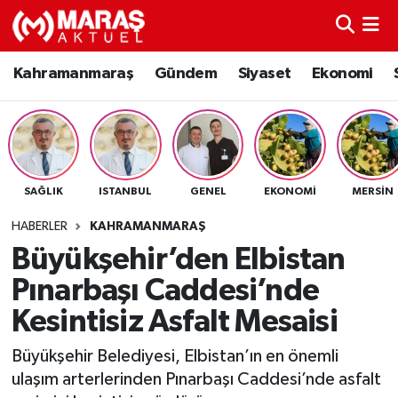
Kahramanmaraş
Nöbetçi Eczaneler
Kahramanmaraş
Gündem
Siyaset
Ekonomi
Gündem
Hava Durumu
Siyaset
Namaz Vakitleri
SAĞLIK
ISTANBUL
GENEL
EKONOMI
MERSIN
Ekonomi
Trafik Durumu
HABERLER
KAHRAMANMARAŞ
Spor
TFF 3.Lig 4.Grup Puan Durumu ve Fikstür
Büyükşehir’den Elbistan
Pınarbaşı Caddesi’nde
Sağlık
Tüm Manşetler
Kesintisiz Asfalt Mesaisi
Teknoloji
Son Dakika Haberleri
Büyükşehir Belediyesi, Elbistan’ın en önemli
ulaşım arterlerinden Pınarbaşı Caddesi’nde asfalt
Eğitim
Haber Arşivi