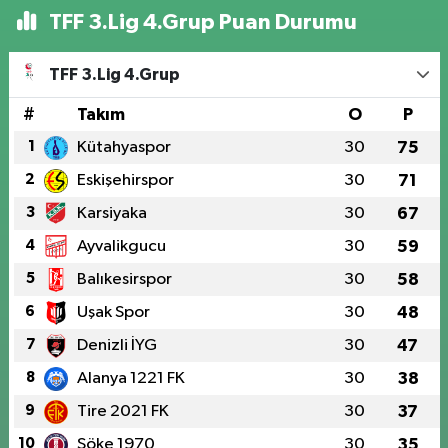
TFF 3.Lig 4.Grup Puan Durumu
TFF 3.Lig 4.Grup
#
Takım
O
P
1
Kütahyaspor
30
75
2
Eskişehirspor
30
71
3
Karsiyaka
30
67
4
Ayvalikgucu
30
59
5
Balıkesirspor
30
58
6
Uşak Spor
30
48
7
Denizli İYG
30
47
8
Alanya 1221 FK
30
38
9
Tire 2021 FK
30
37
10
Söke 1970
30
35