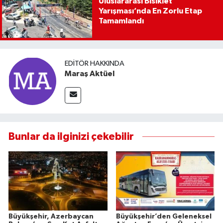
Uluslararası Bisiklet
Yarışması’nda En Zorlu Etap
Tamamlandı
EDITÖR HAKKINDA
Maraş Aktüel
Bunlar da ilginizi çekebilir
Büyükşehir, Azerbaycan
Büyükşehir’den Geleneksel