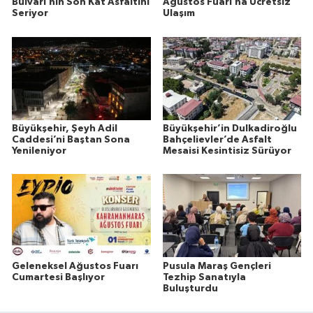
Bulvarı’nın Son Kat Asfaltını
Ağustos Fuarı’na Ücretsiz
Seriyor
Ulaşım
Büyükşehir, Şeyh Adil
Büyükşehir’in Dulkadiroğlu
Caddesi’ni Baştan Sona
Bahçelievler’de Asfalt
Yenileniyor
Mesaisi Kesintisiz Sürüyor
Geleneksel Ağustos Fuarı
Pusula Maraş Gençleri
Cumartesi Başlıyor
Tezhip Sanatıyla
Buluşturdu