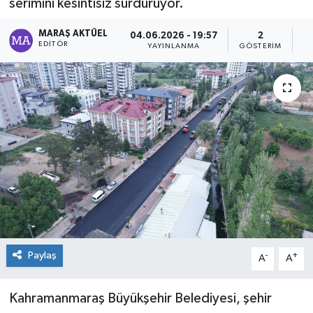
serimini kesintisiz sürdürüyor.
Dünya
MARAŞ AKTÜEL
04.06.2026 - 19:57
2
EDITÖR
YAYINLANMA
GÖSTERIM
O
Kültür Sanat
Paylaş
-
+
A
A
Kahramanmaraş Büyükşehir Belediyesi, şehir