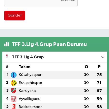
Gönder
TFF 3.Lig 4.Grup Puan Durumu
TFF 3.Lig 4.Grup
#
Takım
O
P
1
Kütahyaspor
30
75
2
Eskişehirspor
30
71
3
Karsiyaka
30
67
4
Ayvalikgucu
30
59
5
Balıkesirspor
30
58