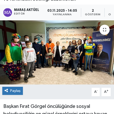
Dünya
MARAŞ AKTÜEL
03.11.2025 - 14:05
2
EDITÖR
YAYINLANMA
GÖSTERIM
OK
Kültür Sanat
Paylaş
-
+
A
A
Başkan Fırat Görgel öncülüğünde sosyal