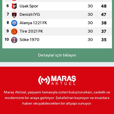
6
Uşak Spor
30
48
7
Denizli İYG
30
47
8
Alanya 1221 FK
30
38
9
Tire 2021 FK
30
37
10
Söke 1970
30
35
Detaylar için tıklayın
Maraş Aktüel, yepyeni temasıyla sizleri buluştururken, sadelik ve
modernizmi bir araya getiriyor. Şatafattan kaçınıyor ve insanlara
haber okuyabilecekleri bir altyapı sunuyor.