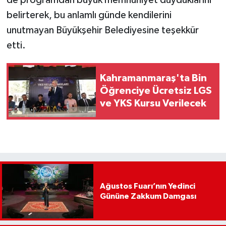
belirterek, bu anlamlı günde kendilerini
unutmayan Büyükşehir Belediyesine teşekkür
etti.
Kahramanmaraş'ta Bin
Öğrenciye Ücretsiz LGS
ve YKS Kursu Verilecek
Ağustos Fuarı’nın Yedinci
Gününe Zakkum Damgası