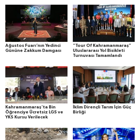
Ağustos Fuarı’nın Yedinci
“Tour Of Kahramanmaraş”
Gününe Zakkum Damgası
Uluslararası Yol Bisikleti
Turnuvası Tamamlandı
Kahramanmaraş'ta Bin
İklim Dirençli Tarım İçin Güç
Öğrenciye Ücretsiz LGS ve
Birliği
YKS Kursu Verilecek