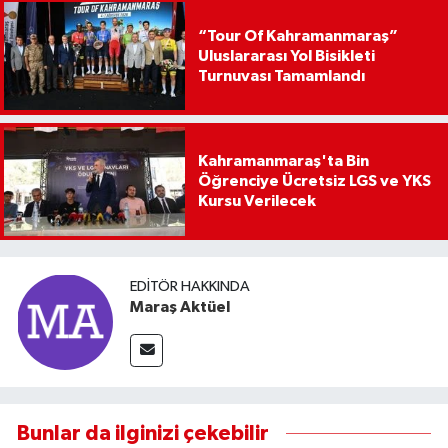
“Tour Of Kahramanmaraş”
Uluslararası Yol Bisikleti
Turnuvası Tamamlandı
Kahramanmaraş'ta Bin
Öğrenciye Ücretsiz LGS ve YKS
Kursu Verilecek
EDITÖR HAKKINDA
Maraş Aktüel
Bunlar da ilginizi çekebilir