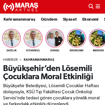
Kahramanmaraş
Nöbetçi Eczaneler
Kahramanmaraş
Gündem
Siyaset
Ekonomi
Gündem
Hava Durumu
Siyaset
Namaz Vakitleri
SAĞLIK
ISTANBUL
GENEL
EKONOMI
MERSIN
Ekonomi
Trafik Durumu
HABERLER
KAHRAMANMARAŞ
Spor
TFF 3.Lig 4.Grup Puan Durumu ve Fikstür
Büyükşehir’den Lösemili
Çocuklara Moral Etkinliği
Sağlık
Tüm Manşetler
Büyükşehir Belediyesi, Lösemili Çocuklar Haftası
Teknoloji
Son Dakika Haberleri
dolayısıyla, KSÜ Tıp Fakültesi Çocuk Onkoloji
Servisi’nde tedavi gören çocuklara yönelik moral
Eğitim
Haber Arşivi
ve farkındalık etkinliği düzenlendi.