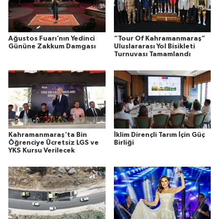
Ağustos Fuarı’nın Yedinci
“Tour Of Kahramanmaraş”
Gününe Zakkum Damgası
Uluslararası Yol Bisikleti
Turnuvası Tamamlandı
Kahramanmaraş'ta Bin
İklim Dirençli Tarım İçin Güç
Öğrenciye Ücretsiz LGS ve
Birliği
YKS Kursu Verilecek