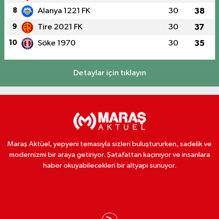
8
Alanya 1221 FK
30
38
9
Tire 2021 FK
30
37
10
Söke 1970
30
35
Detaylar için tıklayın
Maraş Aktüel, yepyeni temasıyla sizleri buluştururken, sadelik ve
modernizmi bir araya getiriyor. Şatafattan kaçınıyor ve insanlara
haber okuyabilecekleri bir altyapı sunuyor.