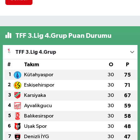
TFF 3.Lig 4.Grup Puan Durumu
TFF 3.Lig 4.Grup
#
Takım
O
P
1
Kütahyaspor
30
75
2
Eskişehirspor
30
71
3
Karsiyaka
30
67
4
Ayvalikgucu
30
59
5
Balıkesirspor
30
58
6
Uşak Spor
30
48
7
Denizli İYG
30
47