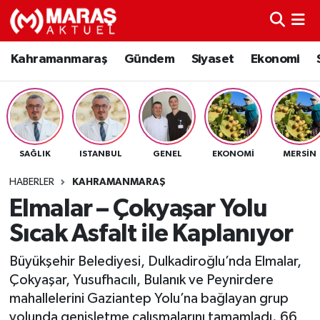
Kahramanmaraş
Nöbetçi Eczaneler
Kahramanmaraş
Gündem
Siyaset
Ekonomi
Gündem
Hava Durumu
Siyaset
Namaz Vakitleri
SAĞLIK
ISTANBUL
GENEL
EKONOMI
MERSIN
Ekonomi
Trafik Durumu
HABERLER
KAHRAMANMARAŞ
Spor
TFF 3.Lig 4.Grup Puan Durumu ve Fikstür
Elmalar – Çokyaşar Yolu
Sıcak Asfalt ile Kaplanıyor
Sağlık
Tüm Manşetler
Büyükşehir Belediyesi, Dulkadiroğlu’nda Elmalar,
Teknoloji
Son Dakika Haberleri
Çokyaşar, Yusufhacılı, Bulanık ve Peynirdere
mahallelerini Gaziantep Yolu’na bağlayan grup
Eğitim
Haber Arşivi
yolunda genişletme çalışmalarını tamamladı. 66