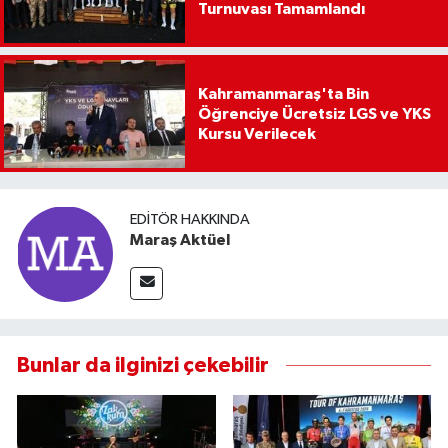
Turnuvası Tamamlandı
Kahramanmaraş'ta Bin
Öğrenciye Ücretsiz LGS ve YKS
Kursu Verilecek
EDITÖR HAKKINDA
Maraş Aktüel
Bunlar da ilginizi çekebilir