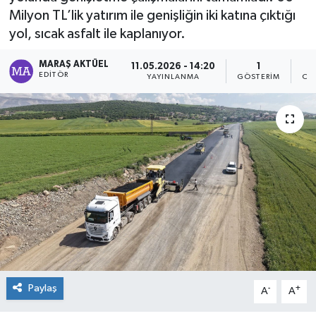
Milyon TL’lik yatırım ile genişliğin iki katına çıktığı
Dünya
yol, sıcak asfalt ile kaplanıyor.
Kültür Sanat
MARAŞ AKTÜEL
11.05.2026 - 14:20
1
EDITÖR
YAYINLANMA
GÖSTERIM
OK
Paylaş
-
+
A
A