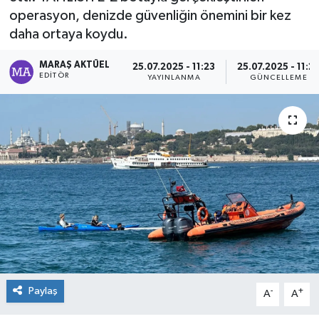
operasyon, denizde güvenliğin önemini bir kez
Dünya
daha ortaya koydu.
Kültür Sanat
MARAŞ AKTÜEL
25.07.2025 - 11:23
25.07.2025 - 11:2
EDITÖR
YAYINLANMA
GÜNCELLEME
Paylaş
-
+
A
A