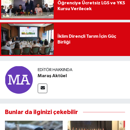
Öğrenciye Ücretsiz LGS ve YKS
Kursu Verilecek
İklim Dirençli Tarım İçin Güç
Birliği
EDITÖR HAKKINDA
Maraş Aktüel
Bunlar da ilginizi çekebilir