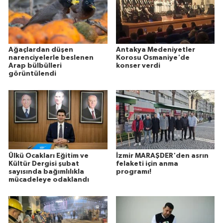
Ağaçlardan düşen
Antakya Medeniyetler
narenciyelerle beslenen
Korosu Osmaniye'de
Arap bülbülleri
konser verdi
görüntülendi
Ülkü Ocakları Eğitim ve
İzmir MARAŞDER'den asrın
Kültür Dergisi şubat
felaketi için anma
sayısında bağımlılıkla
programı!
mücadeleye odaklandı