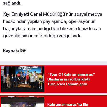
sağlandı.
Kıyı Emniyeti Genel Müdürlüğü’nün sosyal medya
hesabından yapılan paylaşımda, operasyonun
başarıyla tamamlandığı belirtilirken, denizde can
güvenliğinin öncelik olduğu vurgulandı.
Kaynak:
İGF
“Tour Of Kahramanmaraş”
Uluslararası Yol Bisikleti
Turnuvası Tamamlandı
Kahramanmaraş'ta Bin