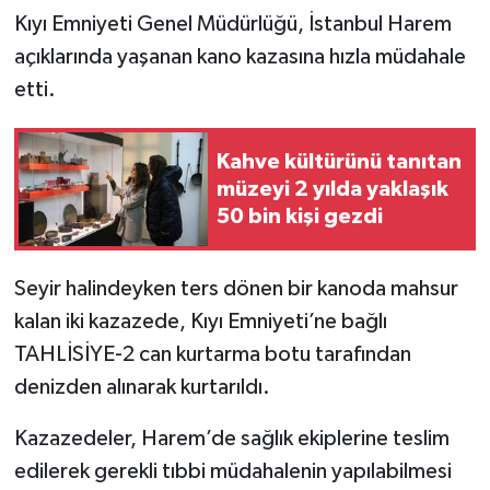
Kıyı Emniyeti Genel Müdürlüğü, İstanbul Harem
açıklarında yaşanan kano kazasına hızla müdahale
etti.
Kahve kültürünü tanıtan
müzeyi 2 yılda yaklaşık
50 bin kişi gezdi
Seyir halindeyken ters dönen bir kanoda mahsur
kalan iki kazazede, Kıyı Emniyeti’ne bağlı
TAHLİSİYE-2 can kurtarma botu tarafından
denizden alınarak kurtarıldı.
Kazazedeler, Harem’de sağlık ekiplerine teslim
edilerek gerekli tıbbi müdahalenin yapılabilmesi