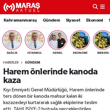
Kahramanmaraş
Nöbetçi Eczaneler
Kahramanmaraş
Gündem
Siyaset
Ekonomi
Gündem
Hava Durumu
Siyaset
Namaz Vakitleri
SAĞLIK
ISTANBUL
GENEL
EKONOMI
MERSIN
Ekonomi
Trafik Durumu
HABERLER
GÜNDEM
Spor
TFF 3.Lig 4.Grup Puan Durumu ve Fikstür
Harem önlerinde kanoda
kaza
Sağlık
Tüm Manşetler
Kıyı Emniyeti Genel Müdürlüğü, Harem önlerinde
Teknoloji
Son Dakika Haberleri
ters dönen bir kanoda mahsur kalan iki
kazazedeyi kurtararak sağlık ekiplerine teslim
Eğitim
Haber Arşivi
etti. TAHLİSİYE-2 botuyla gerçekleştirilen