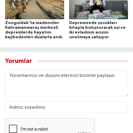
Zonguldak'ta madenciler
Depremzede çocukları
Kahramanmaraş merkezli
kitapla buluşturarak eşi ve
depremlerde hayatını
iki evladının acısını
kaybedenleri dualarla andı
unutmaya çalışıyor
Yorumlar