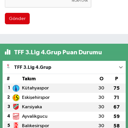
Gönder
TFF 3.Lig 4.Grup Puan Durumu
TFF 3.Lig 4.Grup
#
Takım
O
P
1
Kütahyaspor
30
75
2
Eskişehirspor
30
71
3
Karsiyaka
30
67
4
Ayvalikgucu
30
59
5
Balıkesirspor
30
58