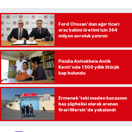
Ford Otosan'dan ağır ticari
araç kabini üretimi için 364
milyon avroluk yatırım
Pisidia Antiokheia Antik
Kenti'nde 1500 yıllık litürjik
kap bulundu
Ermenek'teki maden kazasının
baş şüphelisi olarak aranan
firari Mersin'de yakalandı