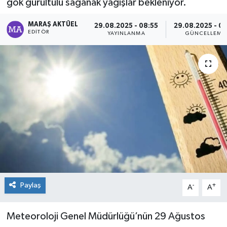
gök gürültülü sağanak yağışlar bekleniyor.
Dünya
MARAŞ AKTÜEL
29.08.2025 - 08:55
29.08.2025 - 09
EDITÖR
YAYINLANMA
GÜNCELLEME
Kültür Sanat
Paylaş
-
+
A
A
Meteoroloji Genel Müdürlüğü’nün 29 Ağustos