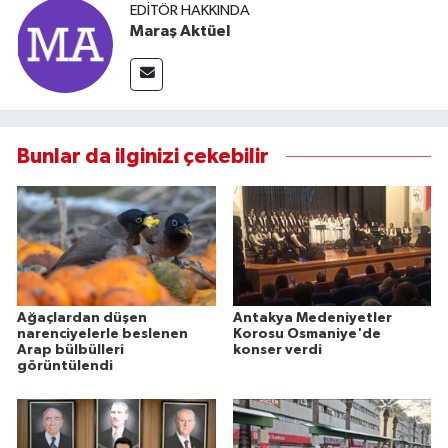
EDITÖR HAKKINDA
Maraş Aktüel
Bunlar da ilginizi çekebilir
Ağaçlardan düşen
Antakya Medeniyetler
narenciyelerle beslenen
Korosu Osmaniye'de
Arap bülbülleri
konser verdi
görüntülendi