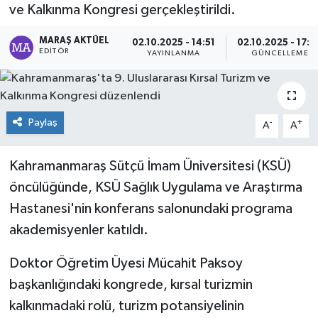
ve Kalkınma Kongresi gerçekleştirildi.
Dünya
MARAŞ AKTÜEL
02.10.2025 - 14:51
02.10.2025 - 17:4
EDITÖR
YAYINLANMA
GÜNCELLEME
Kültür Sanat
Paylaş
-
+
A
A
Kahramanmaraş Sütçü İmam Üniversitesi (KSÜ)
öncülüğünde, KSÜ Sağlık Uygulama ve Araştırma
Hastanesi'nin konferans salonundaki programa
akademisyenler katıldı.
Doktor Öğretim Üyesi Mücahit Paksoy
başkanlığındaki kongrede, kırsal turizmin
kalkınmadaki rolü, turizm potansiyelinin