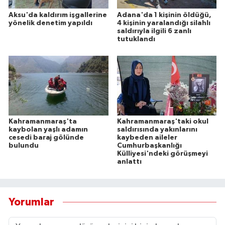
Aksu'da kaldırım işgallerine
Adana'da 1 kişinin öldüğü,
yönelik denetim yapıldı
4 kişinin yaralandığı silahlı
saldırıyla ilgili 6 zanlı
tutuklandı
Kahramanmaraş'ta
Kahramanmaraş'taki okul
kaybolan yaşlı adamın
saldırısında yakınlarını
cesedi baraj gölünde
kaybeden aileler
bulundu
Cumhurbaşkanlığı
Külliyesi'ndeki görüşmeyi
anlattı
Yorumlar