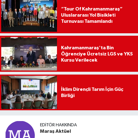
“Tour Of Kahramanmaraş”
Uluslararası Yol Bisikleti
Turnuvası Tamamlandı
Kahramanmaraş'ta Bin
Öğrenciye Ücretsiz LGS ve YKS
Kursu Verilecek
İklim Dirençli Tarım İçin Güç
Birliği
EDITÖR HAKKINDA
Maraş Aktüel