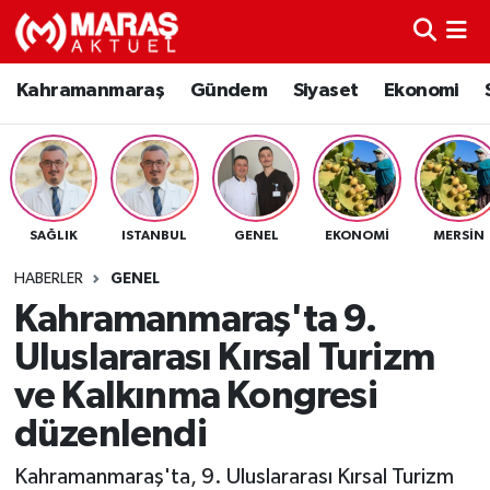
Kahramanmaraş
Nöbetçi Eczaneler
Kahramanmaraş
Gündem
Siyaset
Ekonomi
Gündem
Hava Durumu
Siyaset
Namaz Vakitleri
SAĞLIK
ISTANBUL
GENEL
EKONOMI
MERSIN
Ekonomi
Trafik Durumu
HABERLER
GENEL
Spor
TFF 3.Lig 4.Grup Puan Durumu ve Fikstür
Kahramanmaraş'ta 9.
Uluslararası Kırsal Turizm
Sağlık
Tüm Manşetler
ve Kalkınma Kongresi
Teknoloji
Son Dakika Haberleri
düzenlendi
Eğitim
Haber Arşivi
Kahramanmaraş'ta, 9. Uluslararası Kırsal Turizm