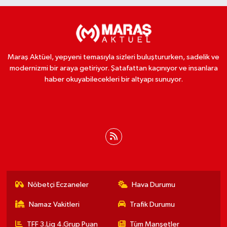
Maraş Aktüel, yepyeni temasıyla sizleri buluştururken, sadelik ve
modernizmi bir araya getiriyor. Şatafattan kaçınıyor ve insanlara
haber okuyabilecekleri bir altyapı sunuyor.
Nöbetçi Eczaneler
Hava Durumu
Namaz Vakitleri
Trafik Durumu
TFF 3.Lig 4.Grup Puan
Tüm Manşetler