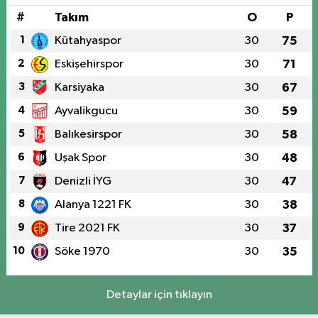
#
Takım
O
P
1
Kütahyaspor
30
75
2
Eskişehirspor
30
71
3
Karsiyaka
30
67
4
Ayvalikgucu
30
59
5
Balıkesirspor
30
58
6
Uşak Spor
30
48
7
Denizli İYG
30
47
8
Alanya 1221 FK
30
38
9
Tire 2021 FK
30
37
10
Söke 1970
30
35
Detaylar için tıklayın