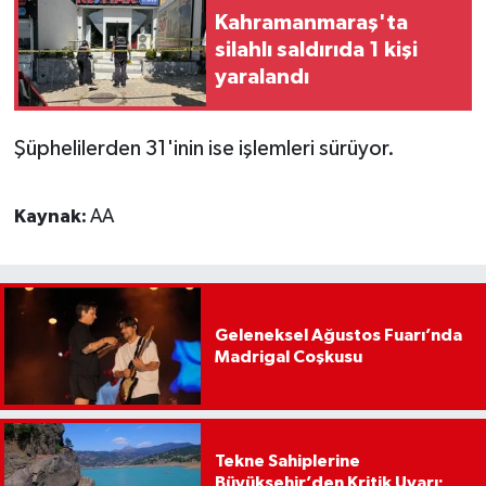
Kahramanmaraş'ta
silahlı saldırıda 1 kişi
yaralandı
Şüphelilerden 31'inin ise işlemleri sürüyor.
Kaynak:
AA
Geleneksel Ağustos Fuarı’nda
Madrigal Coşkusu
Tekne Sahiplerine
Büyükşehir’den Kritik Uyarı;