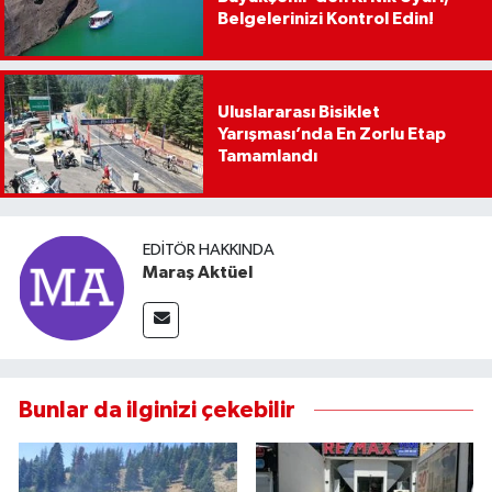
Belgelerinizi Kontrol Edin!
Uluslararası Bisiklet
Yarışması’nda En Zorlu Etap
Tamamlandı
EDITÖR HAKKINDA
Maraş Aktüel
Bunlar da ilginizi çekebilir