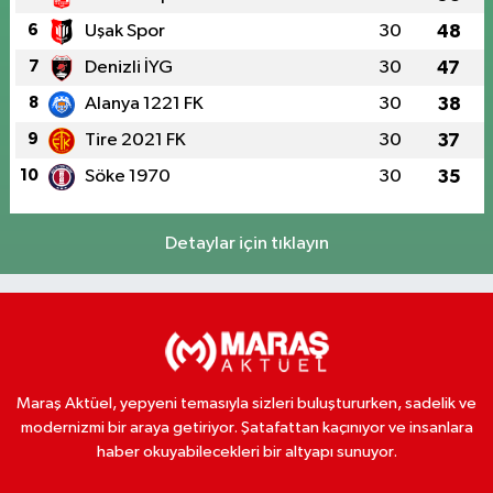
6
Uşak Spor
30
48
7
Denizli İYG
30
47
8
Alanya 1221 FK
30
38
9
Tire 2021 FK
30
37
10
Söke 1970
30
35
Detaylar için tıklayın
Maraş Aktüel, yepyeni temasıyla sizleri buluştururken, sadelik ve
modernizmi bir araya getiriyor. Şatafattan kaçınıyor ve insanlara
haber okuyabilecekleri bir altyapı sunuyor.