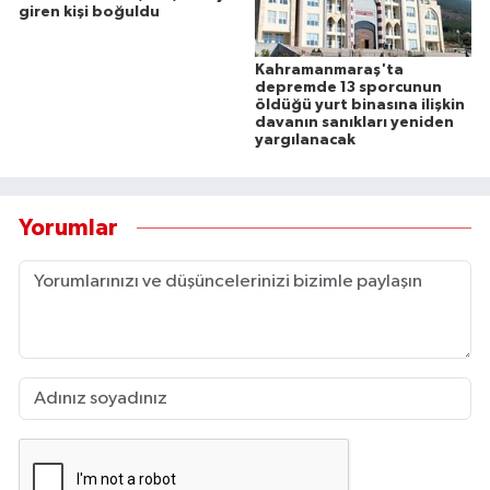
giren kişi boğuldu
Kahramanmaraş'ta
depremde 13 sporcunun
öldüğü yurt binasına ilişkin
davanın sanıkları yeniden
yargılanacak
Yorumlar