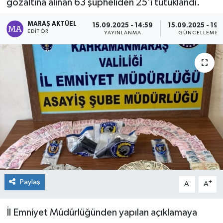
gözaltına alınan 63 şüpheliden 25'i tutuklandı.
Dünya
MARAŞ AKTÜEL
15.09.2025 - 14:59
15.09.2025 - 19:
EDITÖR
YAYINLANMA
GÜNCELLEME
Kültür Sanat
Paylaş
-
+
A
A
İl Emniyet Müdürlüğünden yapılan açıklamaya