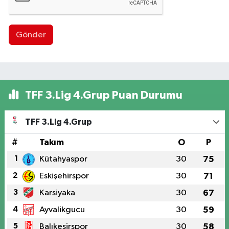
Gönder
TFF 3.Lig 4.Grup Puan Durumu
TFF 3.Lig 4.Grup
#
Takım
O
P
1
Kütahyaspor
30
75
2
Eskişehirspor
30
71
3
Karsiyaka
30
67
4
Ayvalikgucu
30
59
5
Balıkesirspor
30
58