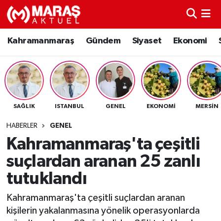
Kahramanmaraş
Nöbetçi Eczaneler
Kahramanmaraş
Gündem
Siyaset
Ekonomi
Gündem
Hava Durumu
Siyaset
Namaz Vakitleri
SAĞLIK
ISTANBUL
GENEL
EKONOMI
MERSIN
Ekonomi
Trafik Durumu
HABERLER
GENEL
Spor
TFF 3.Lig 4.Grup Puan Durumu ve Fikstür
Kahramanmaraş'ta çeşitli
suçlardan aranan 25 zanlı
Sağlık
Tüm Manşetler
tutuklandı
Teknoloji
Son Dakika Haberleri
Kahramanmaraş'ta çeşitli suçlardan aranan
kişilerin yakalanmasına yönelik operasyonlarda
Eğitim
Haber Arşivi