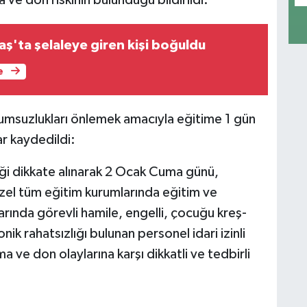
'ta şelaleye giren kişi boğuldu
e
umsuzlukları önlemek amacıyla eğitime 1 gün
ar kaydedildi:
ği dikkate alınarak 2 Ocak Cuma günü,
el tüm eğitim kurumlarında eğitim ve
rında görevli hamile, engelli, çocuğu kreş-
k rahatsızlığı bulunan personel idari izinli
a ve don olaylarına karşı dikkatli ve tedbirli