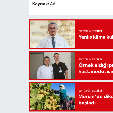
Kaynak:
AA
EDITÖRÜN SEÇTIĞI
Yanlış klima kul
EDITÖRÜN SEÇTIĞI
Örnek aldığı p
hastanede asi
EDITÖRÜN SEÇTIĞI
Mersin'de diken
başladı