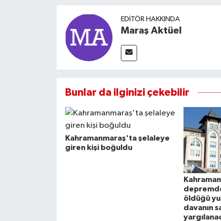
EDITÖR HAKKINDA
Maraş Aktüel
Bunlar da ilginizi çekebilir
Kahramanmaraş'ta şelaleye
giren kişi boğuldu
Kahraman
depremde
öldüğü yur
davanın s
yargılana