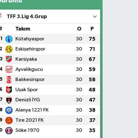
Durumu
TFF 3.Lig 4.Grup
#
Takım
O
P
1
Kütahyaspor
30
75
2
Eskişehirspor
30
71
3
Karsiyaka
30
67
4
Ayvalikgucu
30
59
5
Balıkesirspor
30
58
6
Uşak Spor
30
48
7
Denizli İYG
30
47
8
Alanya 1221 FK
30
38
9
Tire 2021 FK
30
37
0
Söke 1970
30
35