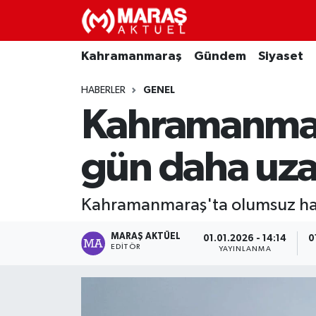
Kahramanmaraş
Nöbetçi Eczaneler
Kahramanmaraş
Gündem
Siyaset
Gündem
Hava Durumu
HABERLER
GENEL
Kahramanmara
Siyaset
Namaz Vakitleri
gün daha uzat
Ekonomi
Trafik Durumu
Spor
TFF 3.Lig 4.Grup Puan Durumu ve Fikstür
Kahramanmaraş'ta olumsuz hava k
Sağlık
Tüm Manşetler
MARAŞ AKTÜEL
01.01.2026 - 14:14
0
EDITÖR
YAYINLANMA
Teknoloji
Son Dakika Haberleri
Eğitim
Haber Arşivi