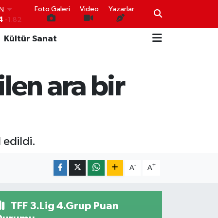
IN
Foto Galeri
Video
Yazarlar
4
-1.82
R
0
0.02
Kültür Sanat
O
0
0.19
İN
en ara bir
0
0.18
IN
000
0.19
00
,00
0
edildi.
-
+
A
A
TFF 3.Lig 4.Grup Puan