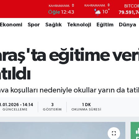
BITCO
79.591,7
°
10
Öğle
12:43
DOLA
45,4362
Ekonomi
Spor
Sağlık
Teknoloji
Eğitim
Dünya
EUR
53,3869
STERL
ş'ta eğitime veril
61,6038
G.ALT
6862,09
ıldı
BİST1
14.598
oşulları nedeniyle okullar yarın da tatil 
1.01.2026 - 14:14
3
1 DK
GÜNCELLEME
GÖSTERIM
OKUNMA SÜRESI