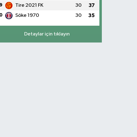
9
Tire 2021 FK
30
37
0
Söke 1970
30
35
Detaylar için tıklayın