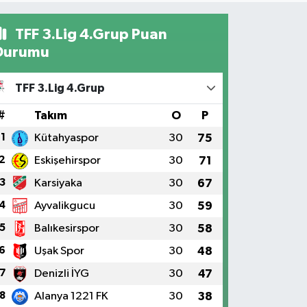
TFF 3.Lig 4.Grup Puan
Durumu
TFF 3.Lig 4.Grup
#
Takım
O
P
1
Kütahyaspor
30
75
2
Eskişehirspor
30
71
3
Karsiyaka
30
67
4
Ayvalikgucu
30
59
5
Balıkesirspor
30
58
6
Uşak Spor
30
48
7
Denizli İYG
30
47
8
Alanya 1221 FK
30
38