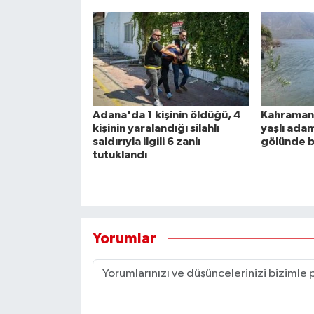
Adana'da 1 kişinin öldüğü, 4
Kahraman
kişinin yaralandığı silahlı
yaşlı adam
saldırıyla ilgili 6 zanlı
gölünde 
tutuklandı
Yorumlar