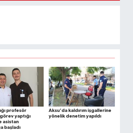
ığı profesör
Aksu'da kaldırım işgallerine
 görev yaptığı
yönelik denetim yapıldı
 asistan
a başladı