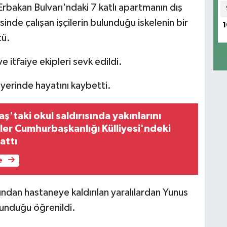
rbakan Bulvarı'ndaki 7 katlı apartmanın dış
inde çalışan işçilerin bulunduğu iskelenin bir
1
tü.
e itfaiye ekipleri sevk edildi.
y yerinde hayatını kaybetti.
taki okul saldırısında yakınlarını
ler Cumhurbaşkanlığı Külliyesi'ndeki
attı
e
dından hastaneye kaldırılan yaralılardan Yunus
ulunduğu öğrenildi.