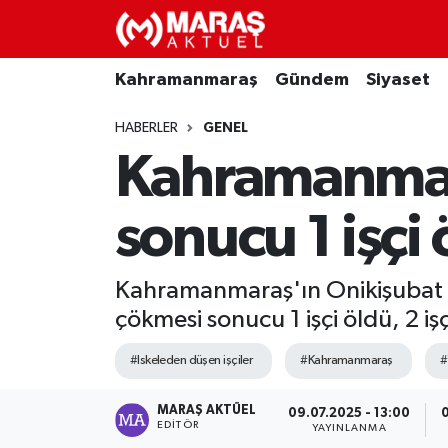
Kahramanmaraş
Nöbetçi Eczaneler
Kahramanmaraş
Gündem
Siyaset
Gündem
Hava Durumu
HABERLER
GENEL
Kahramanmara
Siyaset
Namaz Vakitleri
sonucu 1 işçi 
Ekonomi
Trafik Durumu
Spor
TFF 3.Lig 4.Grup Puan Durumu ve Fikstür
Kahramanmaraş'ın Onikişubat il
çökmesi sonucu 1 işçi öldü, 2 işç
Sağlık
Tüm Manşetler
#Iskeleden düşen işçiler
#Kahramanmaraş
#
Teknoloji
Son Dakika Haberleri
MARAŞ AKTÜEL
09.07.2025 - 13:00
0
EDITÖR
YAYINLANMA
Eğitim
Haber Arşivi