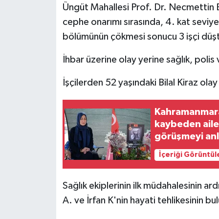
Üngüt Mahallesi Prof. Dr. Necmettin E
cephe onarımı sırasında, 4. kat seviyes
bölümünün çökmesi sonucu 3 işçi düş
İhbar üzerine olay yerine sağlık, polis v
İşçilerden 52 yaşındaki Bilal Kiraz ola
Kahramanmaraş'
kaybeden aile
görüşmeyi anl
İçeriği Görüntül
Sağlık ekiplerinin ilk müdahalesinin ar
A. ve İrfan K'nin hayati tehlikesinin b