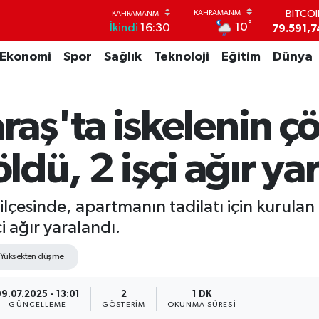
BITCO
79.591,7
°
10
İkindi
16:30
DOLA
45,4362
Ekonomi
Spor
Sağlık
Teknoloji
Eğitim
Dünya
EUR
53,3869
STERL
ş'ta iskelenin ç
61,6038
G.ALT
6862,09
öldü, 2 işçi ağır ya
BİST1
14.598
çesinde, apartmanın tadilatı için kurulan
i ağır yaralandı.
Yüksekten düşme
9.07.2025 - 13:01
2
1 DK
GÜNCELLEME
GÖSTERIM
OKUNMA SÜRESI