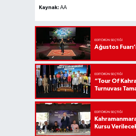
Kaynak:
AA
EDITÖRÜN SEÇTIĞI
Ağustos Fuarı
EDITÖRÜN SEÇTIĞI
“Tour Of Kahra
Turnuvası Tam
EDITÖRÜN SEÇTIĞI
Kahramanmaraş
Kursu Verilece