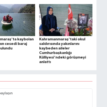
maraş'ta kaybolan
Kahramanmaraş'taki okul
ın cesedi baraj
saldırısında yakınlarını
bulundu
kaybeden aileler
Cumhurbaşkanlığı
Külliyesi'ndeki görüşmeyi
anlattı