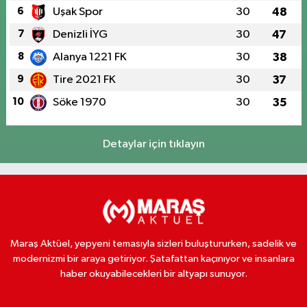
6
Uşak Spor
30
48
7
Denizli İYG
30
47
8
Alanya 1221 FK
30
38
9
Tire 2021 FK
30
37
10
Söke 1970
30
35
Detaylar için tıklayın
Maraş Aktüel, yepyeni temasıyla sizleri buluştururken, sadelik ve
modernizmi bir araya getiriyor. Şatafattan kaçınıyor ve insanlara
haber okuyabilecekleri bir altyapı sunuyor.