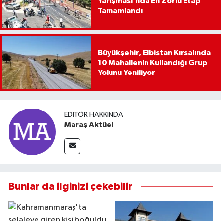
Yarışması’nda En Zorlu Etap
Tamamlandı
Büyükşehir, Elbistan Kırsalında
10 Mahallenin Kullandığı Grup
Yolunu Yeniliyor
EDITÖR HAKKINDA
Maraş Aktüel
Bunlar da ilginizi çekebilir