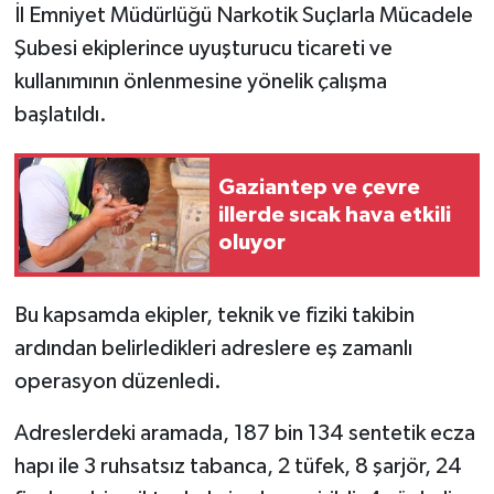
İl Emniyet Müdürlüğü Narkotik Suçlarla Mücadele
Şubesi ekiplerince uyuşturucu ticareti ve
kullanımının önlenmesine yönelik çalışma
başlatıldı.
Gaziantep ve çevre
illerde sıcak hava etkili
oluyor
Bu kapsamda ekipler, teknik ve fiziki takibin
ardından belirledikleri adreslere eş zamanlı
operasyon düzenledi.
Adreslerdeki aramada, 187 bin 134 sentetik ecza
hapı ile 3 ruhsatsız tabanca, 2 tüfek, 8 şarjör, 24