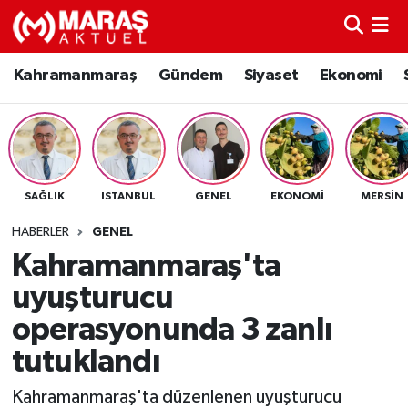
Kahramanmaraş
Nöbetçi Eczaneler
Kahramanmaraş
Gündem
Siyaset
Ekonomi
Gündem
Hava Durumu
Siyaset
Namaz Vakitleri
SAĞLIK
ISTANBUL
GENEL
EKONOMI
MERSIN
Ekonomi
Trafik Durumu
HABERLER
GENEL
Spor
TFF 3.Lig 4.Grup Puan Durumu ve Fikstür
Kahramanmaraş'ta
uyuşturucu
Sağlık
Tüm Manşetler
operasyonunda 3 zanlı
Teknoloji
Son Dakika Haberleri
tutuklandı
Eğitim
Haber Arşivi
Kahramanmaraş'ta düzenlenen uyuşturucu