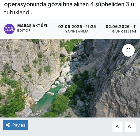
operasyonunda gözaltına alınan 4 şüpheliden 3'ü
Dünya
tutuklandı.
MARAŞ AKTÜEL
Kültür Sanat
02.06.2026 - 11:25
02.06.2026 - 11:
EDITÖR
YAYINLANMA
GÜNCELLEME
Paylaş
-
+
A
A