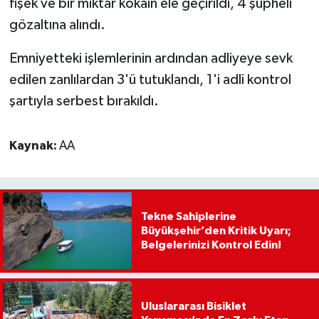
fişek ve bir miktar kokain ele geçirildi, 4 şüpheli
gözaltına alındı.
Emniyetteki işlemlerinin ardından adliyeye sevk
edilen zanlılardan 3'ü tutuklandı, 1'i adli kontrol
şartıyla serbest bırakıldı.
Kaynak:
AA
Tekne Sahiplerine
Büyükşehir’den Kritik Uyarı;
Belgelerinizi Kontrol Edin!
Uluslararası Bisiklet