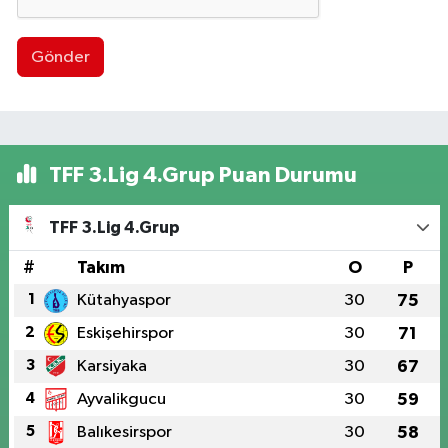
Gönder
TFF 3.Lig 4.Grup Puan Durumu
TFF 3.Lig 4.Grup
#
Takım
O
P
1
Kütahyaspor
30
75
2
Eskişehirspor
30
71
3
Karsiyaka
30
67
4
Ayvalikgucu
30
59
5
Balıkesirspor
30
58