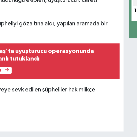
1
heliyi gözaltına aldı, yapılan aramada bir
ş'ta uyuşturucu operasyonunda
nlı tutuklandı
e
yeye sevk edilen şüpheliler hakimlikçe