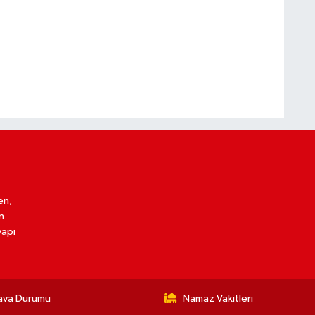
en,
n
yapı
ava Durumu
Namaz Vakitleri