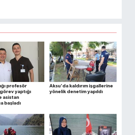
ığı profesör
Aksu'da kaldırım işgallerine
 görev yaptığı
yönelik denetim yapıldı
 asistan
a başladı