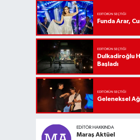
EDITÖRÜN SEÇTIĞI
Funda Arar, C
EDITÖRÜN SEÇTIĞI
Dulkadiroğlu 
Başladı
EDITÖRÜN SEÇTIĞI
Geleneksel Ağ
EDITÖR HAKKINDA
Maraş Aktüel