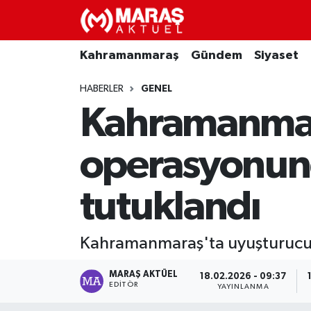
Kahramanmaraş
Nöbetçi Eczaneler
Kahramanmaraş
Gündem
Siyaset
Gündem
Hava Durumu
HABERLER
GENEL
Kahramanmar
Siyaset
Namaz Vakitleri
operasyonund
Ekonomi
Trafik Durumu
tutuklandı
Spor
TFF 3.Lig 4.Grup Puan Durumu ve Fikstür
Sağlık
Tüm Manşetler
Kahramanmaraş'ta uyuşturucu o
Teknoloji
Son Dakika Haberleri
MARAŞ AKTÜEL
18.02.2026 - 09:37
EDITÖR
YAYINLANMA
Eğitim
Haber Arşivi