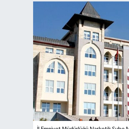
Dünya
Kültür Sanat
İl Emniyet Müdürlüğü Narkotik Şube Mü