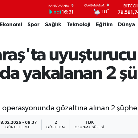
BITCO
°
79.591,7
10
İkindi
16:31
DOLA
Ekonomi
Spor
Sağlık
Teknoloji
Eğitim
Dünya
45,4362
EUR
53,3869
STERL
aş'ta uyuşturucu
61,6038
G.ALT
6862,09
a yakalanan 2 şü
BİST1
14.598
perasyonunda gözaltına alınan 2 şüpheli
18.02.2026 - 09:37
2
1 DK
GÜNCELLEME
GÖSTERIM
OKUNMA SÜRESI