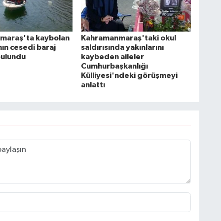
maraş'ta kaybolan
Kahramanmaraş'taki okul
ın cesedi baraj
saldırısında yakınlarını
bulundu
kaybeden aileler
Cumhurbaşkanlığı
Külliyesi'ndeki görüşmeyi
anlattı