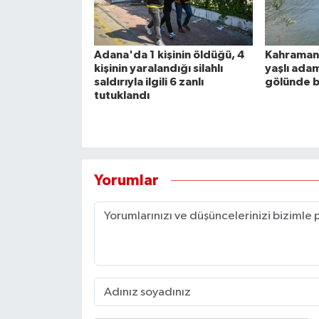
Adana'da 1 kişinin öldüğü, 4
Kahraman
kişinin yaralandığı silahlı
yaşlı adam
saldırıyla ilgili 6 zanlı
gölünde 
tutuklandı
Yorumlar