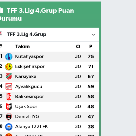
TFF 3.Lig 4.Grup Puan
Durumu
TFF 3.Lig 4.Grup
#
Takım
O
P
1
Kütahyaspor
30
75
2
Eskişehirspor
30
71
3
Karsiyaka
30
67
4
Ayvalikgucu
30
59
5
Balıkesirspor
30
58
6
Uşak Spor
30
48
7
Denizli İYG
30
47
8
Alanya 1221 FK
30
38