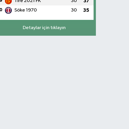
9
Tire 2021 FK
30
37
0
Söke 1970
30
35
Detaylar için tıklayın