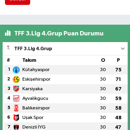
TFF 3.Lig 4.Grup Puan Durumu
TFF 3.Lig 4.Grup
#
Takım
O
P
1
Kütahyaspor
30
75
2
Eskişehirspor
30
71
3
Karsiyaka
30
67
4
Ayvalikgucu
30
59
5
Balıkesirspor
30
58
6
Uşak Spor
30
48
7
Denizli İYG
30
47