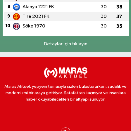
8
Alanya 1221 FK
30
38
9
Tire 2021 FK
30
37
10
Söke 1970
30
35
Detaylar için tıklayın
Maraş Aktüel, yepyeni temasıyla sizleri buluştururken, sadelik ve
modernizmi bir araya getiriyor. Şatafattan kaçınıyor ve insanlara
haber okuyabilecekleri bir altyapı sunuyor.