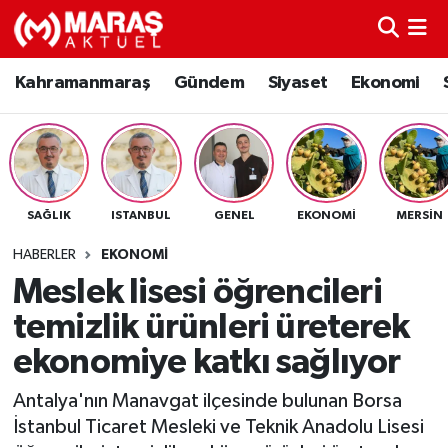
Kahramanmaraş
Nöbetçi Eczaneler
Kahramanmaraş
Gündem
Siyaset
Ekonomi
Gündem
Hava Durumu
Siyaset
Namaz Vakitleri
SAĞLIK
ISTANBUL
GENEL
EKONOMI
MERSIN
Ekonomi
Trafik Durumu
HABERLER
EKONOMI
Spor
TFF 3.Lig 4.Grup Puan Durumu ve Fikstür
Meslek lisesi öğrencileri
temizlik ürünleri üreterek
Sağlık
Tüm Manşetler
ekonomiye katkı sağlıyor
Teknoloji
Son Dakika Haberleri
Antalya'nın Manavgat ilçesinde bulunan Borsa
İstanbul Ticaret Mesleki ve Teknik Anadolu Lisesi
Eğitim
Haber Arşivi