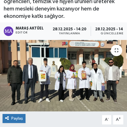
öğrencileri, temizlik ve hijyen ürünleri üreterek
hem mesleki deneyim kazanıyor hem de
Dünya
ekonomiye katkı sağlıyor.
Kültür Sanat
MARAŞ AKTÜEL
28.12.2025 - 14:20
28.12.2025 - 14:
EDITÖR
YAYINLANMA
GÜNCELLEME
Paylaş
-
+
A
A