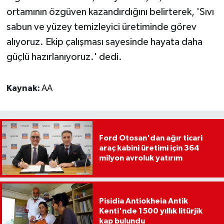
ortamının özgüven kazandırdığını belirterek, 'Sıvı
sabun ve yüzey temizleyici üretiminde görev
alıyoruz. Ekip çalışması sayesinde hayata daha
güçlü hazırlanıyoruz.' dedi.
Kaynak:
AA
Ford Otosan'dan ağır ticari
araç kabini üretimi için 364
milyon avroluk yatırım
Pisidia Antiokheia Antik
Kenti'nde 1500 yıllık litürjik
kap bulundu