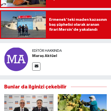
Ermenek'teki maden kazasının
baş şüphelisi olarak aranan
firari Mersin'de yakalandı
EDITÖR HAKKINDA
Maraş Aktüel
Bunlar da ilginizi çekebilir