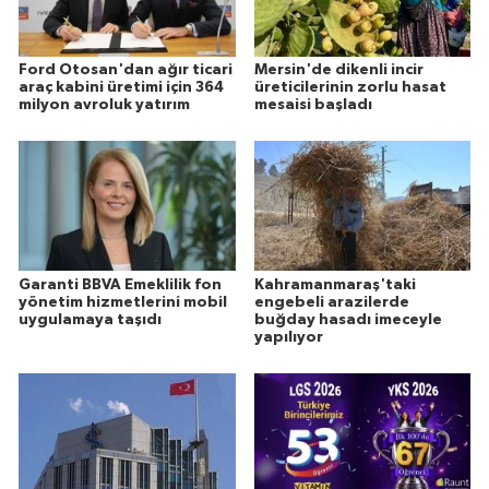
Ford Otosan'dan ağır ticari
Mersin'de dikenli incir
araç kabini üretimi için 364
üreticilerinin zorlu hasat
milyon avroluk yatırım
mesaisi başladı
Garanti BBVA Emeklilik fon
Kahramanmaraş'taki
yönetim hizmetlerini mobil
engebeli arazilerde
uygulamaya taşıdı
buğday hasadı imeceyle
yapılıyor