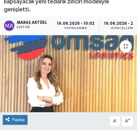
kapsayacak yeni tedarik zinciri modeliyle
genişletti.
Dünya
MARAŞ AKTÜEL
16.06.2026 - 10:02
16.06.2026 - 23
Kültür Sanat
EDITÖR
YAYINLANMA
GÜNCELLEME
Paylaş
-
+
A
A