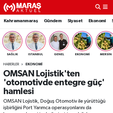
Kahramanmaraş
Nöbetçi Eczaneler
Kahramanmaraş
Gündem
Siyaset
Ekonomi
Gündem
Hava Durumu
Siyaset
Namaz Vakitleri
SAĞLIK
ISTANBUL
GENEL
EKONOMI
MERSIN
Ekonomi
Trafik Durumu
HABERLER
EKONOMI
Spor
TFF 3.Lig 4.Grup Puan Durumu ve Fikstür
OMSAN Lojistik'ten
'otomotivde entegre güç'
Sağlık
Tüm Manşetler
hamlesi
Teknoloji
Son Dakika Haberleri
OMSAN Lojistik, Doğuş Otomotiv ile yürüttüğü
işbirliğini Port Yarımca operasyonlarını da
Eğitim
Haber Arşivi