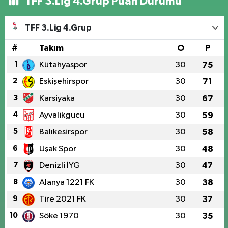
TFF 3.Lig 4.Grup Puan Durumu
TFF 3.Lig 4.Grup
#
Takım
O
P
1
Kütahyaspor
30
75
2
Eskişehirspor
30
71
3
Karsiyaka
30
67
4
Ayvalikgucu
30
59
5
Balıkesirspor
30
58
6
Uşak Spor
30
48
7
Denizli İYG
30
47
8
Alanya 1221 FK
30
38
9
Tire 2021 FK
30
37
10
Söke 1970
30
35