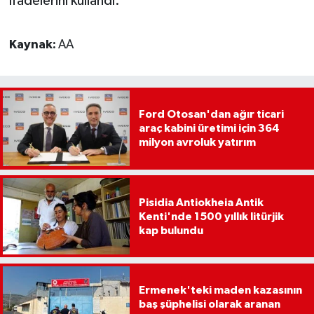
ifadelerini kullandı.
Kaynak:
AA
Ford Otosan'dan ağır ticari
araç kabini üretimi için 364
milyon avroluk yatırım
Pisidia Antiokheia Antik
Kenti'nde 1500 yıllık litürjik
kap bulundu
Ermenek'teki maden kazasının
baş şüphelisi olarak aranan