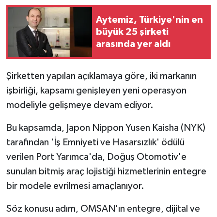
Aytemiz, Türkiye'nin en
büyük 25 şirketi
arasında yer aldı
Şirketten yapılan açıklamaya göre, iki markanın
işbirliği, kapsamı genişleyen yeni operasyon
modeliyle gelişmeye devam ediyor.
Bu kapsamda, Japon Nippon Yusen Kaisha (NYK)
tarafından 'İş Emniyeti ve Hasarsızlık' ödülü
verilen Port Yarımca'da, Doğuş Otomotiv'e
sunulan bitmiş araç lojistiği hizmetlerinin entegre
bir modele evrilmesi amaçlanıyor.
Söz konusu adım, OMSAN'ın entegre, dijital ve