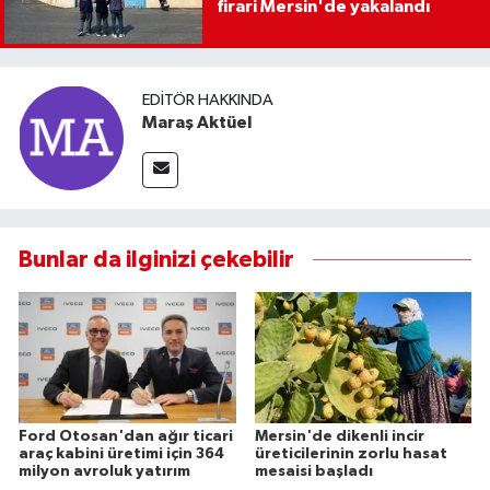
firari Mersin'de yakalandı
EDITÖR HAKKINDA
Maraş Aktüel
Bunlar da ilginizi çekebilir
Ford Otosan'dan ağır ticari
Mersin'de dikenli incir
araç kabini üretimi için 364
üreticilerinin zorlu hasat
milyon avroluk yatırım
mesaisi başladı