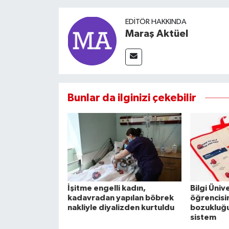
EDITÖR HAKKINDA
Maraş Aktüel
Bunlar da ilginizi çekebilir
İşitme engelli kadın,
Bilgi Üniv
kadavradan yapılan böbrek
öğrencis
nakliyle diyalizden kurtuldu
bozukluğu 
sistem