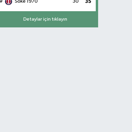
0
Söke 1970
30
35
Detaylar için tıklayın