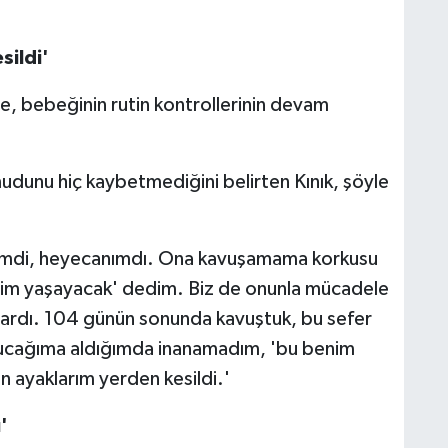
sildi'
e, bebeğinin rutin kontrollerinin devam
unu hiç kaybetmediğini belirten Kınık, şöyle
ğimdi, heyecanımdı. Ona kavuşamama korkusu
im yaşayacak' dedim. Biz de onunla mücadele
vardı. 104 günün sonunda kavuştuk, bu sefer
kucağıma aldığımda inanamadım, 'bu benim
 ayaklarım yerden kesildi.'
'