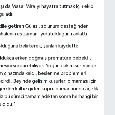
ı da Masal Mira'yı hayatta tutmak için ekip
guladı.
ni dile getiren Gülaşı, solunum desteğinden
alenin eş zamanlı yürütüldüğünü anlattı.
lduğunu belirterek, şunları kaydetti:
 oldukça erken doğmuş prematüre bebekti.
mesini sürdürebiliyor. Yoğun bakım sürecinde
m cihazında kaldı, beslenme problemleri
çirdi. Beyinde gelişim kusurları olmaması için
ciğerden kalbe giden köprü damarlarında açıklık
iz bu süreci tamamladıktan sonra herhangi bir
u oldu.'