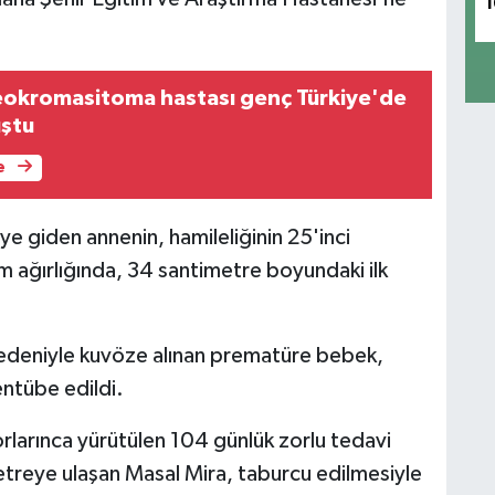
1
 feokromasitoma hastası genç Türkiye'de
uştu
e
ye giden annenin, hamileliğinin 25'inci
 ağırlığında, 34 santimetre boyundaki ilk
edeniyle kuvöze alınan prematüre bebek,
entübe edildi.
larınca yürütülen 104 günlük zorlu tedavi
treye ulaşan Masal Mira, taburcu edilmesiyle