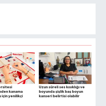
ersitesi
Uzun süreli ses kısıklığı ve
inden kanama
boyunda şişlik baş boyun
için yenilikçi
kanseri belirtisi olabilir