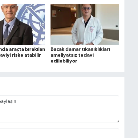
nda araçta bırakılan
Bacak damar tıkanıklıkları
aviyi riske atabilir
ameliyatsız tedavi
edilebiliyor