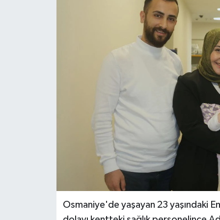
Dünya
Kültür Sanat
Osmaniye'de yaşayan 23 yaşındaki Emire
dolayı kentteki sağlık personelince A