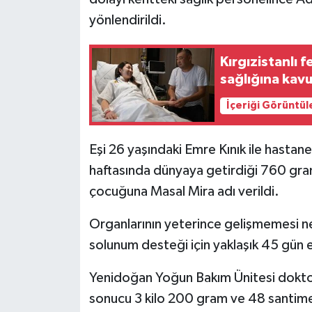
yönlendirildi.
Kırgızistanlı
sağlığına kav
İçeriği Görüntül
Eşi 26 yaşındaki Emre Kınık ile hastane
haftasında dünyaya getirdiği 760 gram
çocuğuna Masal Mira adı verildi.
Organlarının yeterince gelişmemesi n
solunum desteği için yaklaşık 45 gün 
Yenidoğan Yoğun Bakım Ünitesi doktor
sonucu 3 kilo 200 gram ve 48 santime