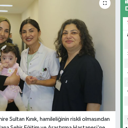
 Sultan Kınık, hamileliğinin riskli olmasından
dana Şehir Eğitim ve Araştırma Hastanesi'ne