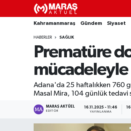
Kahramanmaraş
Nöbetçi Eczaneler
Kahramanmaraş
Gündem
Siyaset
Gündem
Hava Durumu
HABERLER
SAĞLIK
Prematüre do
Siyaset
Namaz Vakitleri
mücadeleyle a
Ekonomi
Trafik Durumu
Spor
TFF 3.Lig 4.Grup Puan Durumu ve Fikstür
Adana'da 25 haftalıkken 760 g
Masal Mira, 104 günlük tedavi
Sağlık
Tüm Manşetler
MARAŞ AKTÜEL
16.11.2025 - 11:46
16
Teknoloji
Son Dakika Haberleri
EDITÖR
YAYINLANMA
Eğitim
Haber Arşivi