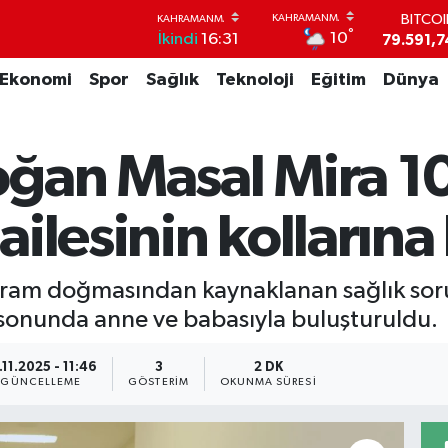
DOLA
°
10
İkindi
16:31
45,4362
EUR
Ekonomi
Spor
Sağlık
Teknoloji
Eğitim
Dünya
53,3869
STERL
61,6038
G.ALT
ğan Masal Mira 1
6862,09
BİST1
14.598
ilesinin kollarına
BITCO
79.591,7
ram doğmasından kaynaklanan sağlık soru
 sonunda anne ve babasıyla buluşturuldu.
.11.2025 - 11:46
3
2 DK
GÜNCELLEME
GÖSTERIM
OKUNMA SÜRESI