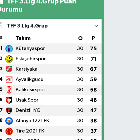
TFF 3.Lig 4.Grup Puan
Durumu
TFF 3.Lig 4.Grup
#
Takım
O
P
1
Kütahyaspor
30
75
2
Eskişehirspor
30
71
3
Karsiyaka
30
67
4
Ayvalikgucu
30
59
5
Balıkesirspor
30
58
6
Uşak Spor
30
48
7
Denizli İYG
30
47
8
Alanya 1221 FK
30
38
9
Tire 2021 FK
30
37