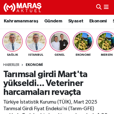
Kahramanmaraş
Nöbetçi Eczaneler
Kahramanmaraş
Gündem
Siyaset
Ekonomi
Gündem
Hava Durumu
Siyaset
Namaz Vakitleri
SAĞLIK
ISTANBUL
GENEL
EKONOMI
MERSIN
Ekonomi
Trafik Durumu
HABERLER
EKONOMI
Spor
TFF 3.Lig 4.Grup Puan Durumu ve Fikstür
Tarımsal girdi Mart'ta
yükseldi... Veteriner
Sağlık
Tüm Manşetler
harcamaları revaçta
Teknoloji
Son Dakika Haberleri
Türkiye İstatistik Kurumu (TÜİK), Mart 2025
Tarımsal Girdi Fiyat Endeksi’ni (Tarım-GFE)
Eğitim
Haber Arşivi