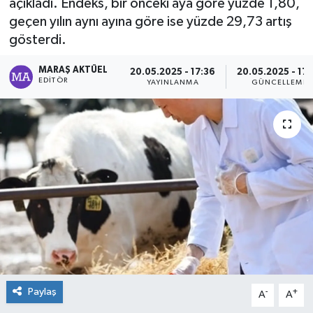
açıkladı. Endeks, bir önceki aya göre yüzde 1,80,
geçen yılın aynı ayına göre ise yüzde 29,73 artış
Dünya
gösterdi.
Kültür Sanat
MARAŞ AKTÜEL
20.05.2025 - 17:36
20.05.2025 - 17:
EDITÖR
YAYINLANMA
GÜNCELLEME
Paylaş
-
+
A
A