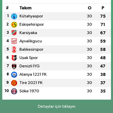
#
Takım
O
P
1
Kütahyaspor
30
75
2
Eskişehirspor
30
71
3
Karsiyaka
30
67
4
Ayvalikgucu
30
59
5
Balıkesirspor
30
58
6
Uşak Spor
30
48
7
Denizli İYG
30
47
8
Alanya 1221 FK
30
38
9
Tire 2021 FK
30
37
10
Söke 1970
30
35
Detaylar için tıklayın