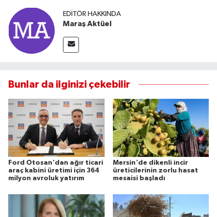
EDITÖR HAKKINDA
Maraş Aktüel
Bunlar da ilginizi çekebilir
Ford Otosan'dan ağır ticari
Mersin'de dikenli incir
araç kabini üretimi için 364
üreticilerinin zorlu hasat
milyon avroluk yatırım
mesaisi başladı