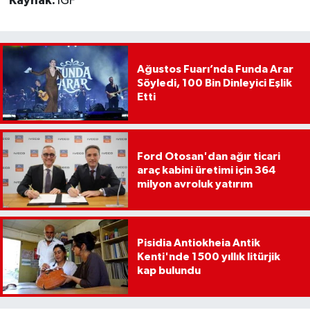
Kaynak:
İGF
Ağustos Fuarı’nda Funda Arar
Söyledi, 100 Bin Dinleyici Eşlik
Etti
Ford Otosan'dan ağır ticari
araç kabini üretimi için 364
milyon avroluk yatırım
Pisidia Antiokheia Antik
Kenti'nde 1500 yıllık litürjik
kap bulundu