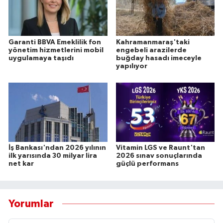
Garanti BBVA Emeklilik fon
Kahramanmaraş'taki
yönetim hizmetlerini mobil
engebeli arazilerde
uygulamaya taşıdı
buğday hasadı imeceyle
yapılıyor
İş Bankası'ndan 2026 yılının
Vitamin LGS ve Raunt'tan
ilk yarısında 30 milyar lira
2026 sınav sonuçlarında
net kar
güçlü performans
Yorumlar