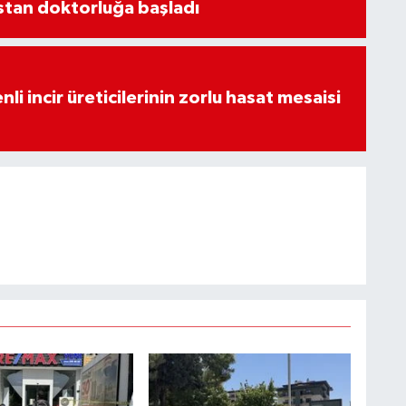
stan doktorluğa başladı
li incir üreticilerinin zorlu hasat mesaisi