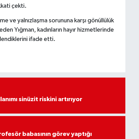
kkati çekti.
me ve yalnızlaşma sorununa karşı gönüllülük
eden Yığman, kadınların hayır hizmetlerinde
endiklerini ifade etti.
lanımı sinüzit riskini artırıyor
rofesör babasının görev yaptığı