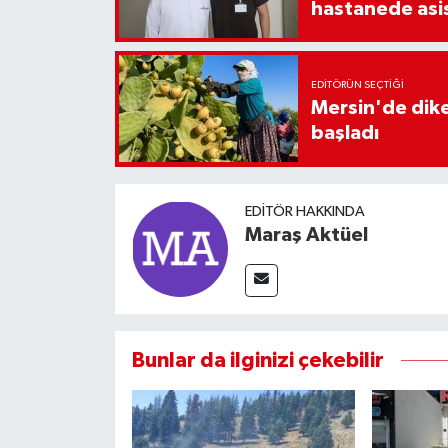
hastanede asi
EDITÖRÜN SEÇTIĞI
Mersin'de diken
başladı
EDITÖR HAKKINDA
Maraş Aktüel
Bunlar da ilginizi çekebilir