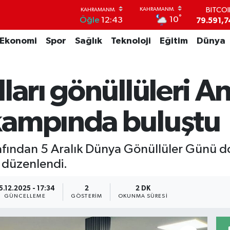
79.591,7
DOLA
°
10
Öğle
12:43
45,4362
EUR
Ekonomi
Spor
Sağlık
Teknoloji
Eğitim
Dünya
53,3869
STERL
61,6038
G.ALT
ları gönüllüleri A
6862,09
BİST1
14.598
kampında buluştu
rafından 5 Aralık Dünya Gönüllüler Günü d
 düzenlendi.
5.12.2025 - 17:34
2
2 DK
GÜNCELLEME
GÖSTERIM
OKUNMA SÜRESI