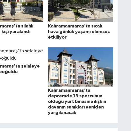
araş'ta silahlı
Kahramanmaraş'ta sıcak
1 kişi yaralandı
hava günlük yaşamı olumsuz
etkiliyor
maraş'ta şelaleye
 boğuldu
Kahramanmaraş'ta
depremde 13 sporcunun
öldüğü yurt binasına ilişkin
davanın sanıkları yeniden
yargılanacak