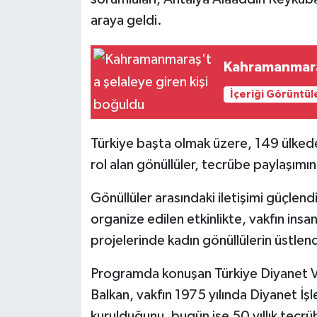
araya geldi.
Kahramanmaraş
İçeriği Görüntül
Türkiye başta olmak üzere, 149 ülkede
rol alan gönüllüler, tecrübe paylaşımı
Gönüllüler arasındaki iletişimi güçle
organize edilen etkinlikte, vakfın insa
projelerinde kadın gönüllülerin üstlendi
Programda konuşan Türkiye Diyanet V
Balkan, vakfın 1975 yılında Diyanet İş
kurulduğunu, bugün ise 50 yıllık tecrü