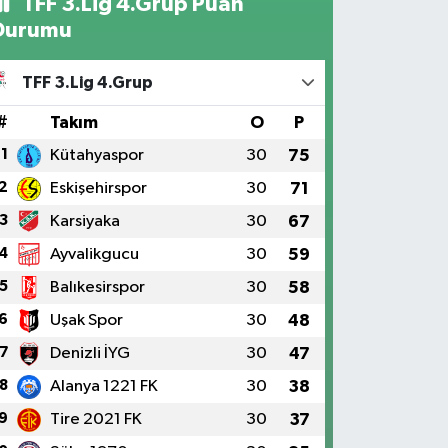
TFF 3.Lig 4.Grup Puan
Durumu
TFF 3.Lig 4.Grup
#
Takım
O
P
1
Kütahyaspor
30
75
2
Eskişehirspor
30
71
3
Karsiyaka
30
67
4
Ayvalikgucu
30
59
5
Balıkesirspor
30
58
6
Uşak Spor
30
48
7
Denizli İYG
30
47
8
Alanya 1221 FK
30
38
9
Tire 2021 FK
30
37