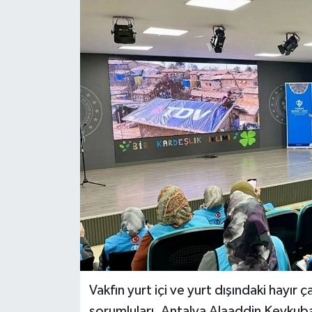
Dünya
Kültür Sanat
Vakfın yurt içi ve yurt dışındaki hayır 
sorumluları, Antalya Alaaddin Keykub