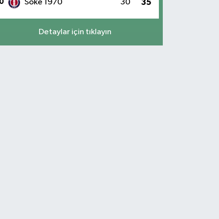
0
Söke 1970
30
35
Detaylar için tıklayın