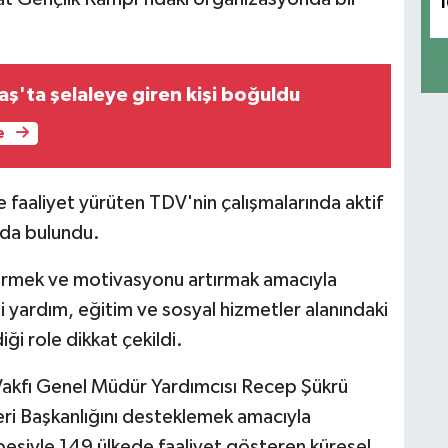
1
'ta şelaleye giren kişi boğuldu
e
 faaliyet yürüten TDV'nin çalışmalarında aktif
nda bulundu.
ndirmek ve motivasyonu artırmak amacıyla
ni yardım, eğitim ve sosyal hizmetler alanındaki
ği role dikkat çekildi.
akfı Genel Müdür Yardımcısı Recep Şükrü
leri Başkanlığını desteklemek amacıyla
besiyle 149 ülkede faaliyet gösteren küresel