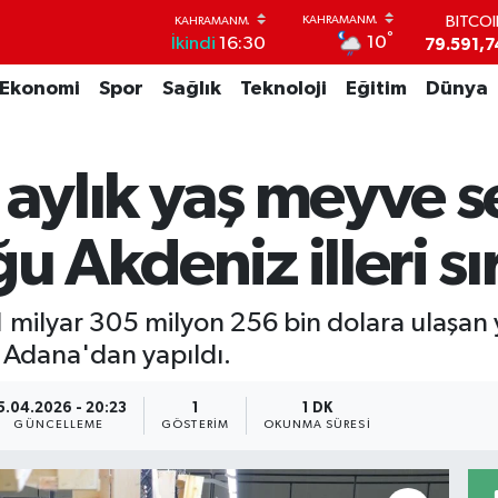
79.591,7
°
DOLA
10
İkindi
16:30
45,4362
Ekonomi
Spor
Sağlık
Teknoloji
Eğitim
Dünya
EUR
53,3869
STERL
61,6038
 aylık yaş meyve 
G.ALT
6862,09
BİST1
u Akdeniz illeri sı
14.598
e 1 milyar 305 milyon 256 bin dolara ulaşan
 Adana'dan yapıldı.
5.04.2026 - 20:23
1
1 DK
GÜNCELLEME
GÖSTERIM
OKUNMA SÜRESI