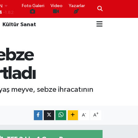
4
-1.82
Foto Galeri
Video
Yazarlar
R
0
0.02
Kültür Sanat
O
0
0.19
İN
0
0.18
sebze
IN
000
0.19
00
rtladı
,00
0
 yaş meyve, sebze ihracatının
-
+
A
A