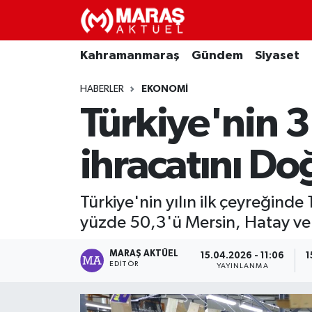
Kahramanmaraş
Nöbetçi Eczaneler
Kahramanmaraş
Gündem
Siyaset
Gündem
Hava Durumu
HABERLER
EKONOMI
Türkiye'nin 3
Siyaset
Namaz Vakitleri
ihracatını Doğ
Ekonomi
Trafik Durumu
Spor
TFF 3.Lig 4.Grup Puan Durumu ve Fikstür
Türkiye'nin yılın ilk çeyreğind
yüzde 50,3'ü Mersin, Hatay ve
Sağlık
Tüm Manşetler
MARAŞ AKTÜEL
15.04.2026 - 11:06
1
Teknoloji
Son Dakika Haberleri
EDITÖR
YAYINLANMA
Eğitim
Haber Arşivi