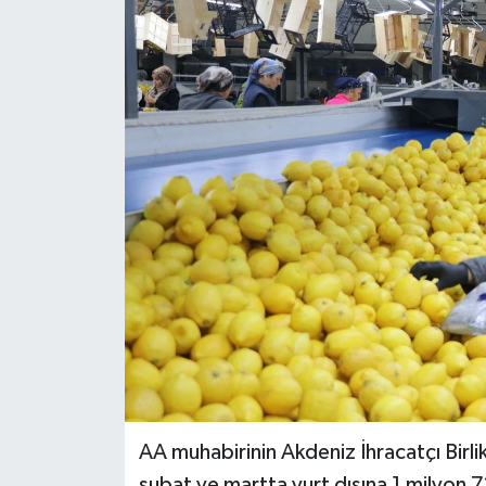
Dünya
Kültür Sanat
AA muhabirinin Akdeniz İhracatçı Birlik
şubat ve martta yurt dışına 1 milyon 7