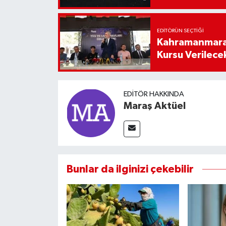
EDITÖRÜN SEÇTIĞI
Kahramanmaraş
Kursu Verilece
EDITÖR HAKKINDA
Maraş Aktüel
Bunlar da ilginizi çekebilir