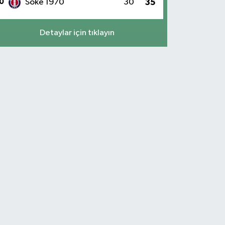
0
Söke 1970
30
35
Detaylar için tıklayın