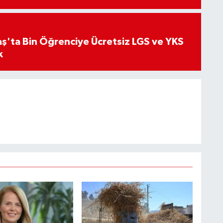
'ta Bin Öğrenciye Ücretsiz LGS ve YKS
k