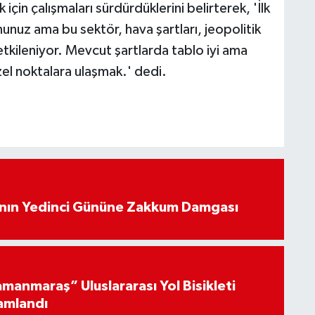
için çalışmaları sürdürdüklerini belirterek, 'İlk
nuz ama bu sektör, hava şartları, jeopolitik
tkileniyor. Mevcut şartlarda tablo iyi ama
el noktalara ulaşmak.' dedi.
’nın Yedinci Gününe Zakkum Damgası
manmaraş” Uluslararası Yol Bisikleti
amlandı