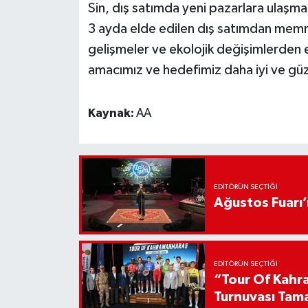
Sin, dış satımda yeni pazarlara ulaşmak 
3 ayda elde edilen dış satımdan memnu
gelişmeler ve ekolojik değişimlerden e
amacımız ve hedefimiz daha iyi ve güz
Kaynak:
AA
EDITÖRÜN SEÇTIĞI
Ağustos Fuarı
EDITÖRÜN SEÇTIĞI
“Tour Of Kahra
Turnuvası Tam