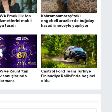
BVA Emeklilik fon
Kahramanmaraş'taki
izmetlerini mobil
engebeli arazilerde buğday
a taşıdı
hasadı imeceyle yapılıyor
GS ve Raunt'tan
Castrol Ford Team Türkiye
v sonuçlarında
Finlandiya Rallisi'nde beşinci
formans
oldu