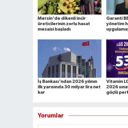
Mersin'de dikenli incir
Garanti B
üreticilerinin zorlu hasat
yönetim h
mesaisi başladı
uygulamay
İş Bankası'ndan 2026 yılının
Vitamin L
ilk yarısında 30 milyar lira net
2026 sına
kar
güçlü per
Yorumlar