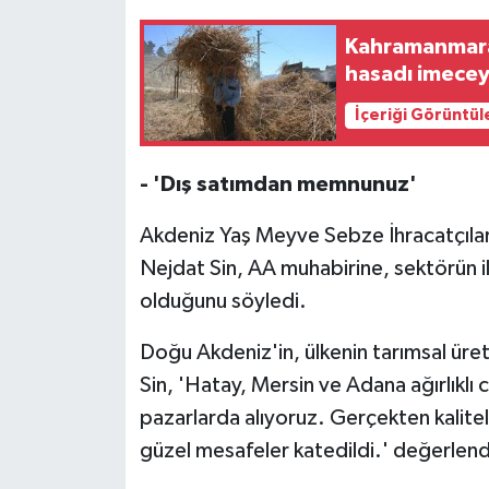
Kahramanmara
hasadı imecey
İçeriği Görüntül
- 'Dış satımdan memnunuz'
Akdeniz Yaş Meyve Sebze İhracatçıları
Nejdat Sin, AA muhabirine, sektörün il
olduğunu söyledi.
Doğu Akdeniz'in, ülkenin tarımsal üre
Sin, 'Hatay, Mersin ve Adana ağırlıklı ci
pazarlarda alıyoruz. Gerçekten kalitel
güzel mesafeler katedildi.' değerlen