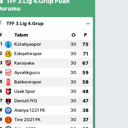
TFF 3.Lig 4.Grup Puan
Durumu
TFF 3.Lig 4.Grup
#
Takım
O
P
1
Kütahyaspor
30
75
2
Eskişehirspor
30
71
3
Karsiyaka
30
67
4
Ayvalikgucu
30
59
5
Balıkesirspor
30
58
6
Uşak Spor
30
48
7
Denizli İYG
30
47
8
Alanya 1221 FK
30
38
9
Tire 2021 FK
30
37