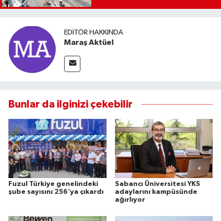
EDITÖR HAKKINDA
Maraş Aktüel
Bunlar da ilginizi çekebilir
Fuzul Türkiye genelindeki
Sabancı Üniversitesi YKS
şube sayısını 256'ya çıkardı
adaylarını kampüsünde
ağırlıyor