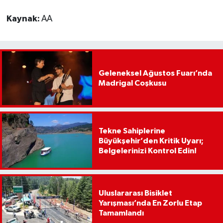
Kaynak:
AA
Geleneksel Ağustos Fuarı’nda
Madrigal Coşkusu
Tekne Sahiplerine
Büyükşehir’den Kritik Uyarı;
Belgelerinizi Kontrol Edin!
Uluslararası Bisiklet
Yarışması’nda En Zorlu Etap
Tamamlandı