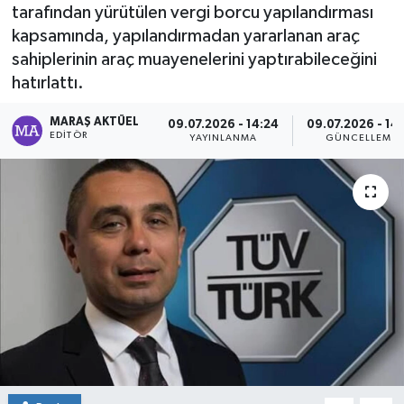
tarafından yürütülen vergi borcu yapılandırması
Dünya
kapsamında, yapılandırmadan yararlanan araç
sahiplerinin araç muayenelerini yaptırabileceğini
Kültür Sanat
hatırlattı.
MARAŞ AKTÜEL
09.07.2026 - 14:24
09.07.2026 - 14
EDITÖR
YAYINLANMA
GÜNCELLEME