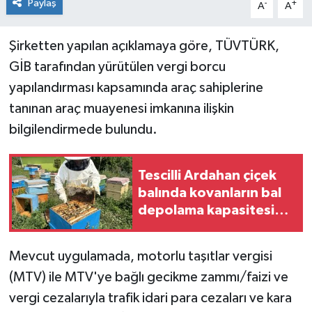
Paylaş
-
+
A
A
Şirketten yapılan açıklamaya göre, TÜVTÜRK,
GİB tarafından yürütülen vergi borcu
yapılandırması kapsamında araç sahiplerine
tanınan araç muayenesi imkanına ilişkin
bilgilendirmede bulundu.
Tescilli Ardahan çiçek
balında kovanların bal
depolama kapasitesi
artırılıyor
Mevcut uygulamada, motorlu taşıtlar vergisi
(MTV) ile MTV'ye bağlı gecikme zammı/faizi ve
vergi cezalarıyla trafik idari para cezaları ve kara