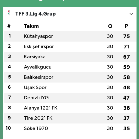
TFF 3.Lig 4.Grup
#
Takım
O
P
1
Kütahyaspor
30
75
2
Eskişehirspor
30
71
3
Karsiyaka
30
67
4
Ayvalikgucu
30
59
5
Balıkesirspor
30
58
6
Uşak Spor
30
48
7
Denizli İYG
30
47
8
Alanya 1221 FK
30
38
9
Tire 2021 FK
30
37
10
Söke 1970
30
35