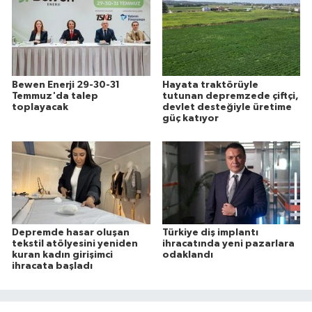
Bewen Enerji 29-30-31
Hayata traktörüyle
Temmuz'da talep
tutunan depremzede çiftçi,
toplayacak
devlet desteğiyle üretime
güç katıyor
Depremde hasar oluşan
Türkiye diş implantı
tekstil atölyesini yeniden
ihracatında yeni pazarlara
kuran kadın girişimci
odaklandı
ihracata başladı