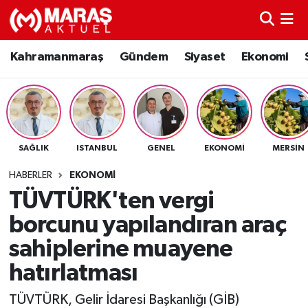
Kahramanmaraş
Nöbetçi Eczaneler
Kahramanmaraş
Gündem
Siyaset
Ekonomi
Gündem
Hava Durumu
Siyaset
Namaz Vakitleri
SAĞLIK
ISTANBUL
GENEL
EKONOMI
MERSIN
Ekonomi
Trafik Durumu
HABERLER
EKONOMI
Spor
TFF 3.Lig 4.Grup Puan Durumu ve Fikstür
TÜVTÜRK'ten vergi
borcunu yapılandıran araç
Sağlık
Tüm Manşetler
sahiplerine muayene
Teknoloji
Son Dakika Haberleri
hatırlatması
Eğitim
Haber Arşivi
TÜVTÜRK, Gelir İdaresi Başkanlığı (GİB)