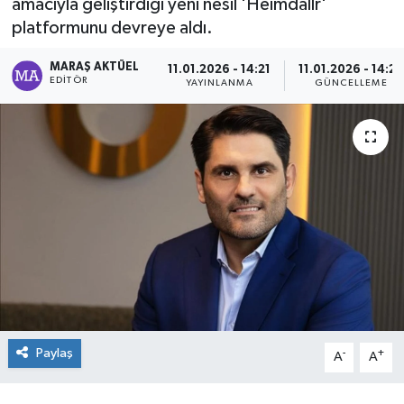
amacıyla geliştirdiği yeni nesil 'Heimdallr'
platformunu devreye aldı.
Dünya
MARAŞ AKTÜEL
11.01.2026 - 14:21
11.01.2026 - 14:22
Kültür Sanat
EDITÖR
YAYINLANMA
GÜNCELLEME
Paylaş
-
+
A
A