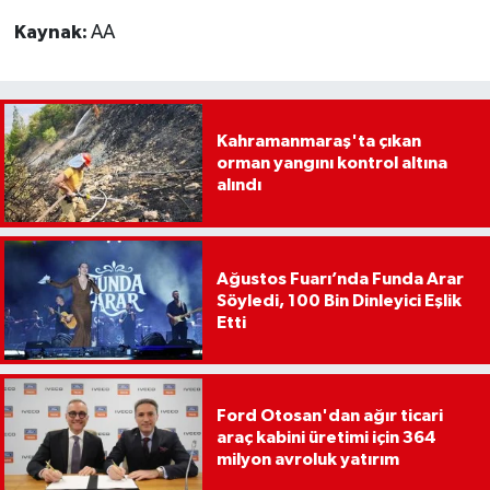
Kaynak:
AA
Kahramanmaraş'ta çıkan
orman yangını kontrol altına
alındı
Ağustos Fuarı’nda Funda Arar
Söyledi, 100 Bin Dinleyici Eşlik
Etti
Ford Otosan'dan ağır ticari
araç kabini üretimi için 364
milyon avroluk yatırım