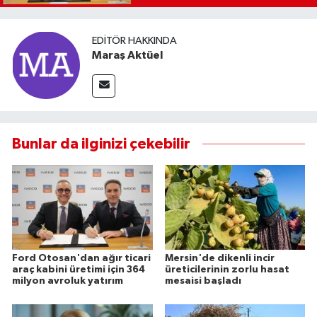
EDITÖR HAKKINDA
Maraş Aktüel
Bunlar da ilginizi çekebilir
Ford Otosan'dan ağır ticari
Mersin'de dikenli incir
araç kabini üretimi için 364
üreticilerinin zorlu hasat
milyon avroluk yatırım
mesaisi başladı