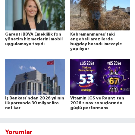
Garanti BBVA Emeklilik fon
Kahramanmaraş'taki
yönetim hizmetlerini mobil
engebeli arazilerde
uygulamaya taşıdı
buğday hasadı imeceyle
yapılıyor
İş Bankası'ndan 2026 yılının
Vitamin LGS ve Raunt'tan
ilk yarısında 30 milyar lira
2026 sınav sonuçlarında
net kar
güçlü performans
Yorumlar