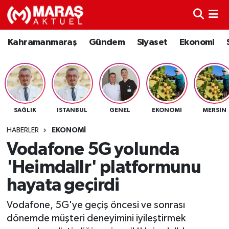
Kahramanmaraş
Nöbetçi Eczaneler
Kahramanmaraş
Gündem
Siyaset
Ekonomi
Gündem
Hava Durumu
Siyaset
Namaz Vakitleri
SAĞLIK
ISTANBUL
GENEL
EKONOMI
MERSIN
Ekonomi
Trafik Durumu
HABERLER
EKONOMI
Spor
TFF 3.Lig 4.Grup Puan Durumu ve Fikstür
Vodafone 5G yolunda
'Heimdallr' platformunu
Sağlık
Tüm Manşetler
hayata geçirdi
Teknoloji
Son Dakika Haberleri
Vodafone, 5G'ye geçiş öncesi ve sonrası
dönemde müşteri deneyimini iyileştirmek
Eğitim
Haber Arşivi