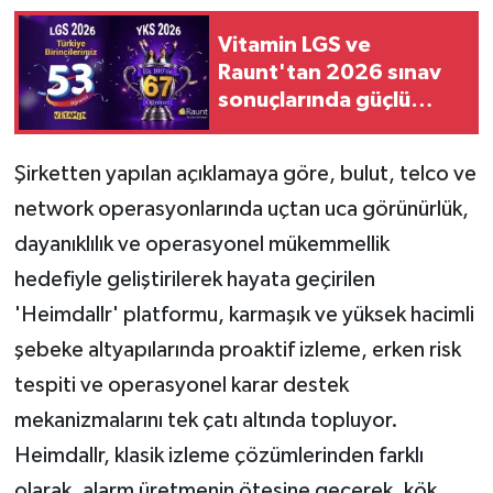
Vitamin LGS ve
Raunt'tan 2026 sınav
sonuçlarında güçlü
performans
Şirketten yapılan açıklamaya göre, bulut, telco ve
network operasyonlarında uçtan uca görünürlük,
dayanıklılık ve operasyonel mükemmellik
hedefiyle geliştirilerek hayata geçirilen
'Heimdallr' platformu, karmaşık ve yüksek hacimli
şebeke altyapılarında proaktif izleme, erken risk
tespiti ve operasyonel karar destek
mekanizmalarını tek çatı altında topluyor.
Heimdallr, klasik izleme çözümlerinden farklı
olarak, alarm üretmenin ötesine geçerek, kök