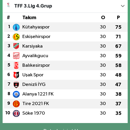
TFF 3.Lig 4.Grup
#
Takım
O
P
1
Kütahyaspor
30
75
2
Eskişehirspor
30
71
3
Karsiyaka
30
67
4
Ayvalikgucu
30
59
5
Balıkesirspor
30
58
6
Uşak Spor
30
48
7
Denizli İYG
30
47
8
Alanya 1221 FK
30
38
9
Tire 2021 FK
30
37
10
Söke 1970
30
35