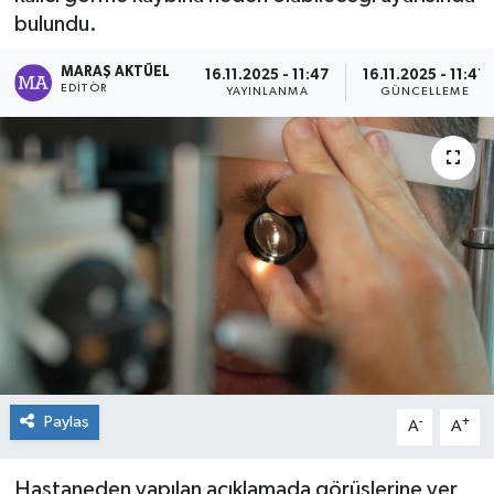
bulundu.
Dünya
MARAŞ AKTÜEL
16.11.2025 - 11:47
16.11.2025 - 11:47
EDITÖR
YAYINLANMA
GÜNCELLEME
Kültür Sanat
Paylaş
-
+
A
A
Hastaneden yapılan açıklamada görüşlerine yer