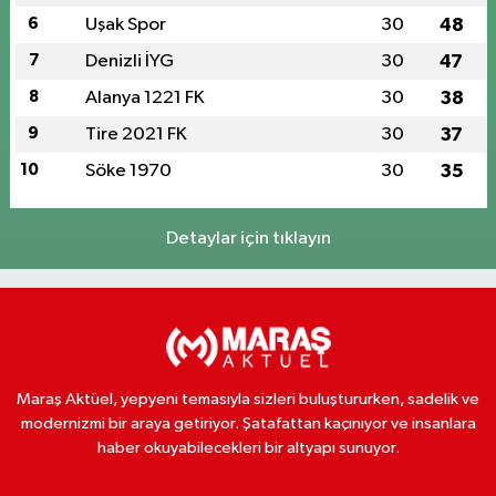
6
Uşak Spor
30
48
7
Denizli İYG
30
47
8
Alanya 1221 FK
30
38
9
Tire 2021 FK
30
37
10
Söke 1970
30
35
Detaylar için tıklayın
Maraş Aktüel, yepyeni temasıyla sizleri buluştururken, sadelik ve
modernizmi bir araya getiriyor. Şatafattan kaçınıyor ve insanlara
haber okuyabilecekleri bir altyapı sunuyor.