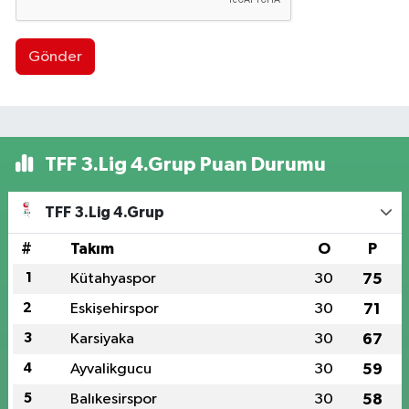
Gönder
TFF 3.Lig 4.Grup Puan Durumu
TFF 3.Lig 4.Grup
#
Takım
O
P
1
Kütahyaspor
30
75
2
Eskişehirspor
30
71
3
Karsiyaka
30
67
4
Ayvalikgucu
30
59
5
Balıkesirspor
30
58