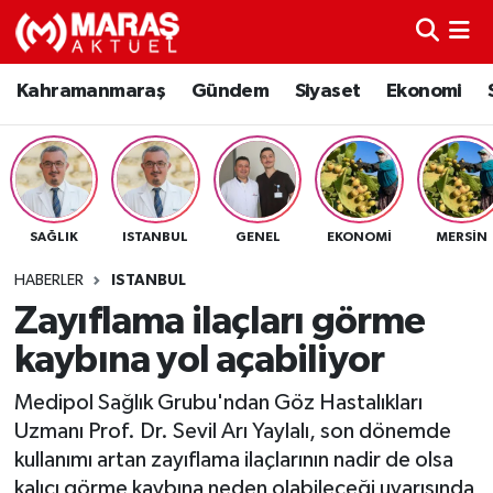
Kahramanmaraş
Nöbetçi Eczaneler
Kahramanmaraş
Gündem
Siyaset
Ekonomi
Gündem
Hava Durumu
Siyaset
Namaz Vakitleri
SAĞLIK
ISTANBUL
GENEL
EKONOMI
MERSIN
Ekonomi
Trafik Durumu
HABERLER
ISTANBUL
Spor
TFF 3.Lig 4.Grup Puan Durumu ve Fikstür
Zayıflama ilaçları görme
kaybına yol açabiliyor
Sağlık
Tüm Manşetler
Medipol Sağlık Grubu'ndan Göz Hastalıkları
Teknoloji
Son Dakika Haberleri
Uzmanı Prof. Dr. Sevil Arı Yaylalı, son dönemde
kullanımı artan zayıflama ilaçlarının nadir de olsa
Eğitim
Haber Arşivi
kalıcı görme kaybına neden olabileceği uyarısında