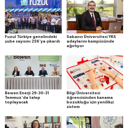
Fuzul Türkiye genelindeki
Sabancı Üniversitesi YKS
şube sayısını 256'ya çıkardı
adaylarını kampüsünde
ağırlıyor
Bewen Enerji 29-30-31
Bilgi Üniversitesi
Temmuz'da talep
öğrencisinden kanama
toplayacak
bozukluğu için yenilikçi
sistem