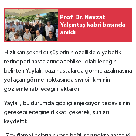
Prof. Dr. Nevzat
Yalçıntaş kabri başında
anıldı
Hızlı kan şekeri düşüşlerinin özellikle diyabetik
retinopati hastalarında tehlikeli olabileceğini
belirten Yaylalı, bazı hastalarda görme azalmasına
yol açan görme noktasında sıvı birikiminin
gözlemlenebileceğini aktardı.
Yaylalı, bu durumda göz içi enjeksiyon tedavisinin
gerekebileceğine dikkati çekerek, şunları
kaydetti:
'Zayıflama ilaçlarının yaşa bağlı sarı nokta hastalığı