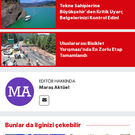
Tekne Sahiplerine
Büyükşehir’den Kritik Uyarı;
Belgelerinizi Kontrol Edin!
Uluslararası Bisiklet
Yarışması’nda En Zorlu Etap
Tamamlandı
EDITÖR HAKKINDA
Maraş Aktüel
Bunlar da ilginizi çekebilir