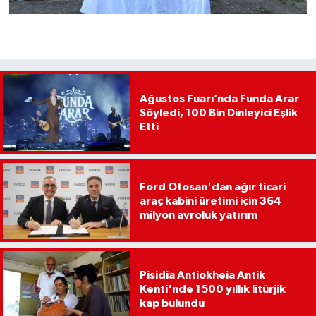
Ağustos Fuarı’nda Funda Arar
Söyledi, 100 Bin Dinleyici Eşlik
Etti
Ford Otosan'dan ağır ticari
araç kabini üretimi için 364
milyon avroluk yatırım
Pisidia Antiokheia Antik
Kenti'nde 1500 yıllık litürjik
kap bulundu