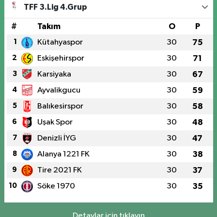
TFF 3.Lig 4.Grup
#
Takım
O
P
1
Kütahyaspor
30
75
2
Eskişehirspor
30
71
3
Karsiyaka
30
67
4
Ayvalikgucu
30
59
5
Balıkesirspor
30
58
6
Uşak Spor
30
48
7
Denizli İYG
30
47
8
Alanya 1221 FK
30
38
9
Tire 2021 FK
30
37
10
Söke 1970
30
35
Detaylar için tıklayın