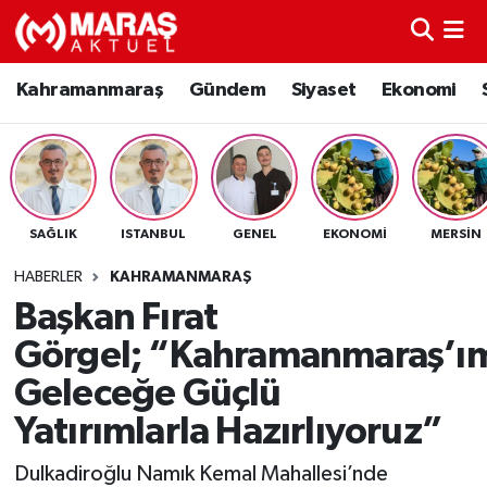
Kahramanmaraş
Nöbetçi Eczaneler
Kahramanmaraş
Gündem
Siyaset
Ekonomi
Gündem
Hava Durumu
Siyaset
Namaz Vakitleri
SAĞLIK
ISTANBUL
GENEL
EKONOMI
MERSIN
Ekonomi
Trafik Durumu
HABERLER
KAHRAMANMARAŞ
Spor
TFF 3.Lig 4.Grup Puan Durumu ve Fikstür
Başkan Fırat
Görgel; “Kahramanmaraş’ım
Sağlık
Tüm Manşetler
Geleceğe Güçlü
Teknoloji
Son Dakika Haberleri
Yatırımlarla Hazırlıyoruz”
Eğitim
Haber Arşivi
Dulkadiroğlu Namık Kemal Mahallesi’nde