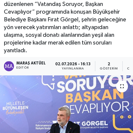
düzenlenen “Vatandaş Soruyor, Başkan
Dünya
Cevaplıyor” programında konuşan Büyükşehir
Belediye Başkanı Fırat Görgel, şehrin geleceğine
Kültür Sanat
yön verecek yatırımları anlattı; altyapıdan
ulaşıma, sosyal donatı alanlarından yeşil alan
projelerine kadar merak edilen tüm soruları
yanıtladı.
MARAŞ AKTÜEL
02.07.2026 - 16:13
2
EDITÖR
YAYINLANMA
GÖSTERIM
OK