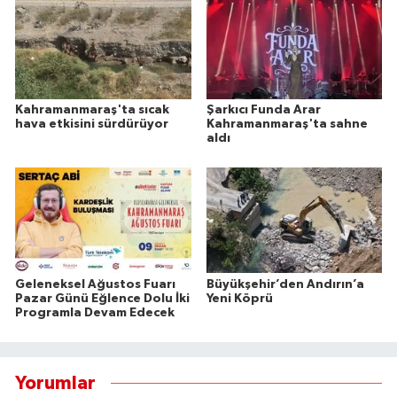
Kahramanmaraş'ta sıcak
Şarkıcı Funda Arar
hava etkisini sürdürüyor
Kahramanmaraş'ta sahne
aldı
Geleneksel Ağustos Fuarı
Büyükşehir’den Andırın’a
Pazar Günü Eğlence Dolu İki
Yeni Köprü
Programla Devam Edecek
Yorumlar