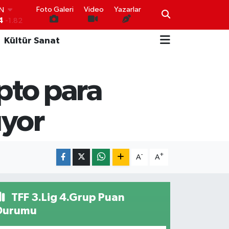
4
-1.82
Foto Galeri
Video
Yazarlar
R
0
0.02
O
Kültür Sanat
0
0.19
İN
0
0.18
IN
ipto para
000
0.19
00
,00
0
üyor
-
+
A
A
TFF 3.Lig 4.Grup Puan
Durumu