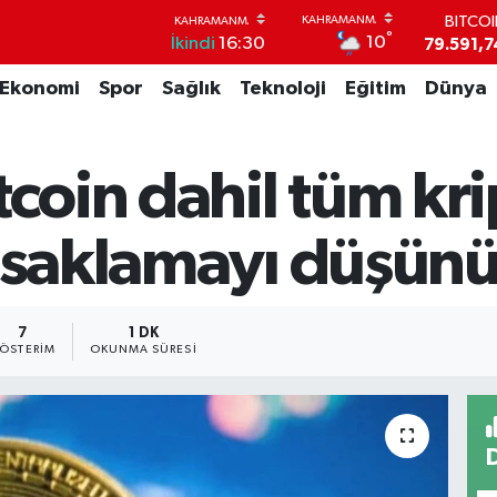
79.591,7
DOLA
°
10
İkindi
16:30
45,4362
EUR
Ekonomi
Spor
Sağlık
Teknoloji
Eğitim
Dünya
53,3869
STERL
61,6038
G.ALT
tcoin dahil tüm kr
6862,09
BİST1
14.598
yasaklamayı düşün
7
1 DK
ÖSTERIM
OKUNMA SÜRESI