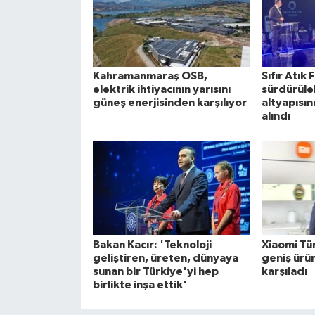
Kahramanmaraş OSB,
Sıfır Atı
elektrik ihtiyacının yarısını
sürdürüleb
güneş enerjisinden karşılıyor
altyapısın
alındı
Bakan Kacır: 'Teknoloji
Xiaomi Tü
geliştiren, üreten, dünyaya
geniş ürü
sunan bir Türkiye'yi hep
karşıladı
birlikte inşa ettik'