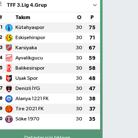
TFF 3.Lig 4.Grup
#
Takım
O
P
1
Kütahyaspor
30
75
2
Eskişehirspor
30
71
3
Karsiyaka
30
67
4
Ayvalikgucu
30
59
5
Balıkesirspor
30
58
6
Uşak Spor
30
48
7
Denizli İYG
30
47
8
Alanya 1221 FK
30
38
9
Tire 2021 FK
30
37
0
Söke 1970
30
35
Detaylar için tıklayın