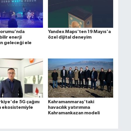
k Forumu'nda
Yandex Maps'ten 19 Mayıs'a
ilir enerji
özel dijital deneyim
ın geleceği ele
rkiye'de 5G çağını
Kahramanmaraş'taki
n ekosistemiyle
havacılık yatırımına
Kahramankazan modeli