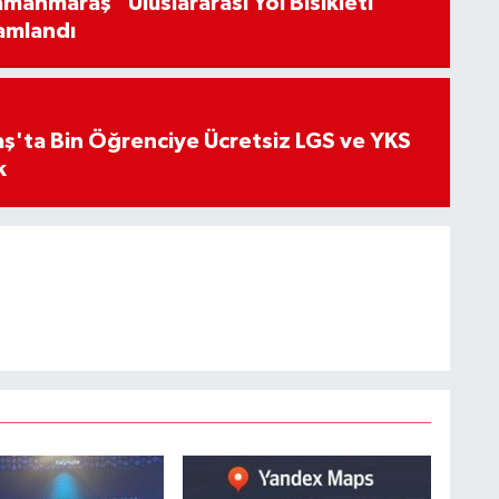
manmaraş” Uluslararası Yol Bisikleti
amlandı
'ta Bin Öğrenciye Ücretsiz LGS ve YKS
k