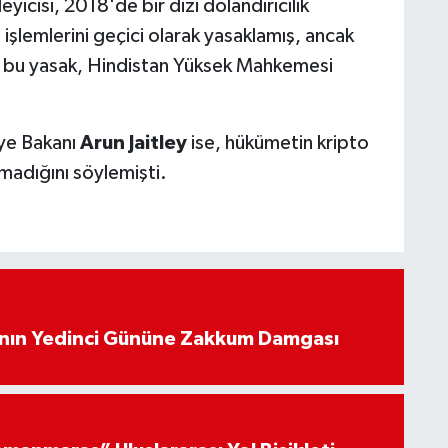
eyicisi, 2018'de bir dizi dolandırıcılık
i işlemlerini geçici olarak yasaklamış, ancak
an bu yasak, Hindistan Yüksek Mahkemesi
ye Bakanı
Arun Jaitley
ise, hükümetin kripto
kmadığını söylemişti.
’nın Yedinci Gününe Zakkum Damgası