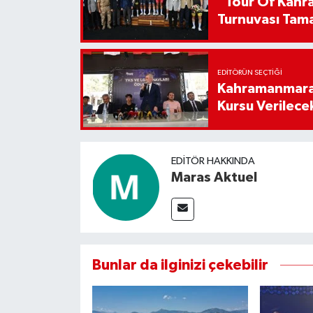
“Tour Of Kahra
Turnuvası Tam
EDITÖRÜN SEÇTIĞI
Kahramanmaraş
Kursu Verilece
EDITÖR HAKKINDA
Maras Aktuel
Bunlar da ilginizi çekebilir