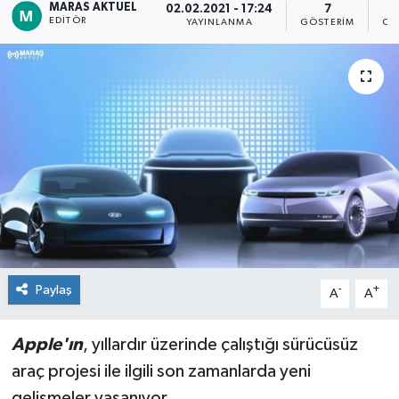
MARAS AKTUEL
02.02.2021 - 17:24
7
EDITÖR
YAYINLANMA
GÖSTERIM
OK
Dünya
Kültür Sanat
Paylaş
-
+
A
A
Apple'ın
, yıllardır üzerinde çalıştığı sürücüsüz
araç projesi ile ilgili son zamanlarda yeni
gelişmeler yaşanıyor.