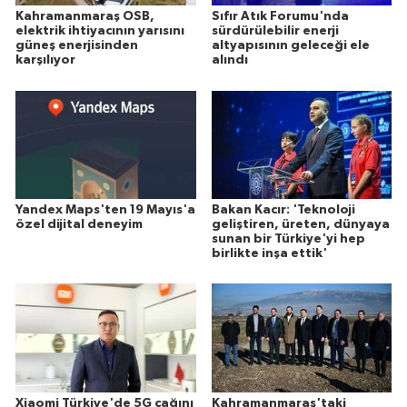
Kahramanmaraş OSB,
Sıfır Atık Forumu'nda
elektrik ihtiyacının yarısını
sürdürülebilir enerji
güneş enerjisinden
altyapısının geleceği ele
karşılıyor
alındı
Yandex Maps'ten 19 Mayıs'a
Bakan Kacır: 'Teknoloji
özel dijital deneyim
geliştiren, üreten, dünyaya
sunan bir Türkiye'yi hep
birlikte inşa ettik'
Xiaomi Türkiye'de 5G çağını
Kahramanmaraş'taki