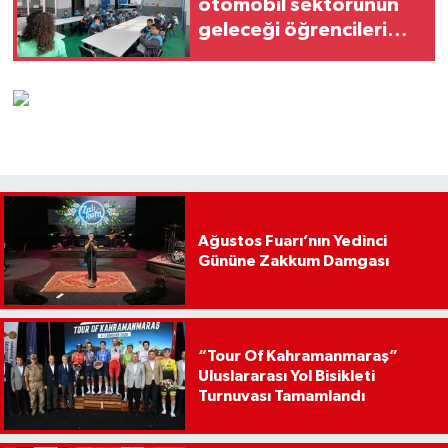
otomobil sektörünün
geleceği öğrencileri
yetiştiriyor
Ağustos Fuarı’nın Yedinci
Gününe Zakkum Damgası
“Tour Of Kahramanmaraş”
Uluslararası Yol Bisikleti
Turnuvası Tamamlandı