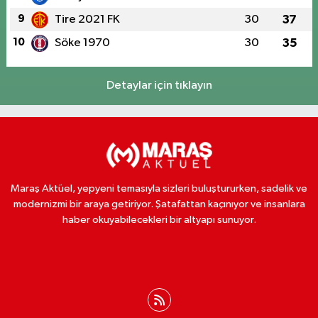
9
Tire 2021 FK
30
37
10
Söke 1970
30
35
Detaylar için tıklayın
Maraş Aktüel, yepyeni temasıyla sizleri buluştururken, sadelik ve
modernizmi bir araya getiriyor. Şatafattan kaçınıyor ve insanlara
haber okuyabilecekleri bir altyapı sunuyor.