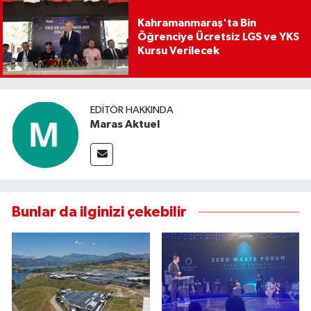
Kahramanmaraş'ta Bin
Öğrenciye Ücretsiz LGS ve YKS
Kursu Verilecek
EDITÖR HAKKINDA
Maras Aktuel
Bunlar da ilginizi çekebilir