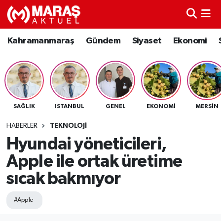
Kahramanmaraş
Nöbetçi Eczaneler
Kahramanmaraş
Gündem
Siyaset
Ekonomi
Gündem
Hava Durumu
Siyaset
Namaz Vakitleri
SAĞLIK
ISTANBUL
GENEL
EKONOMI
MERSIN
Ekonomi
Trafik Durumu
HABERLER
TEKNOLOJI
Spor
TFF 3.Lig 4.Grup Puan Durumu ve Fikstür
Hyundai yöneticileri,
Apple ile ortak üretime
Sağlık
Tüm Manşetler
sıcak bakmıyor
Teknoloji
Son Dakika Haberleri
#Apple
Eğitim
Haber Arşivi