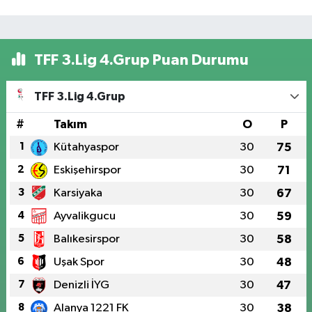
TFF 3.Lig 4.Grup Puan Durumu
TFF 3.Lig 4.Grup
#
Takım
O
P
1
Kütahyaspor
30
75
2
Eskişehirspor
30
71
3
Karsiyaka
30
67
4
Ayvalikgucu
30
59
5
Balıkesirspor
30
58
6
Uşak Spor
30
48
7
Denizli İYG
30
47
8
Alanya 1221 FK
30
38