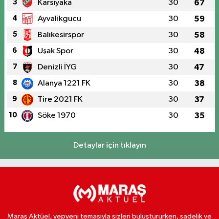
3
Karsiyaka
30
67
4
Ayvalikgucu
30
59
5
Balıkesirspor
30
58
6
Uşak Spor
30
48
7
Denizli İYG
30
47
8
Alanya 1221 FK
30
38
9
Tire 2021 FK
30
37
10
Söke 1970
30
35
Detaylar için tıklayın
Maraş Aktüel, yepyeni temasıyla sizleri buluştururken, sadelik ve