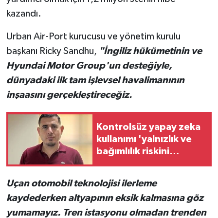
kazandı.
Urban Air-Port kurucusu ve yönetim kurulu
başkanı Ricky Sandhu,
"İngiliz hükümetinin ve
Hyundai Motor Group'un desteğiyle,
dünyadaki ilk tam işlevsel havalimanının
inşaasını gerçekleştireceğiz.
Kontrolsüz yapay zeka
kullanımı 'yalnızlık ve
bağımlılık riskini
artırıyor' uyarısı
Uçan otomobil teknolojisi ilerleme
kaydederken altyapının eksik kalmasına göz
yumamayız. Tren istasyonu olmadan trenden