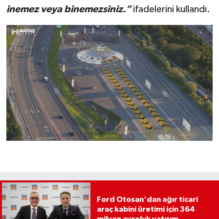
inemez veya binemezsiniz.”
ifadelerini kullandı.
Ford Otosan'dan ağır ticari
araç kabini üretimi için 364
milyon avroluk yatırım