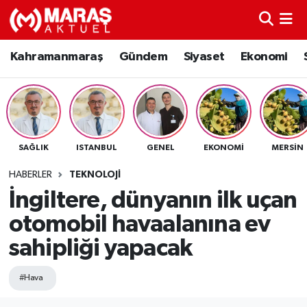
Kahramanmaraş
Nöbetçi Eczaneler
Kahramanmaraş
Gündem
Siyaset
Ekonomi
Gündem
Hava Durumu
Siyaset
Namaz Vakitleri
SAĞLIK
ISTANBUL
GENEL
EKONOMI
MERSIN
Ekonomi
Trafik Durumu
HABERLER
TEKNOLOJI
Spor
TFF 3.Lig 4.Grup Puan Durumu ve Fikstür
İngiltere, dünyanın ilk uçan
otomobil havaalanına ev
Sağlık
Tüm Manşetler
sahipliği yapacak
Teknoloji
Son Dakika Haberleri
#Hava
Eğitim
Haber Arşivi