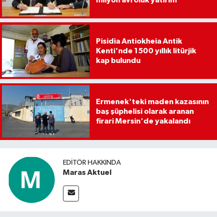
Pisidia Antiokheia Antik
Kenti'nde 1500 yıllık litürjik
kap bulundu
Ermenek'teki maden kazasının
baş şüphelisi olarak aranan
firari Mersin'de yakalandı
EDITÖR HAKKINDA
Maras Aktuel