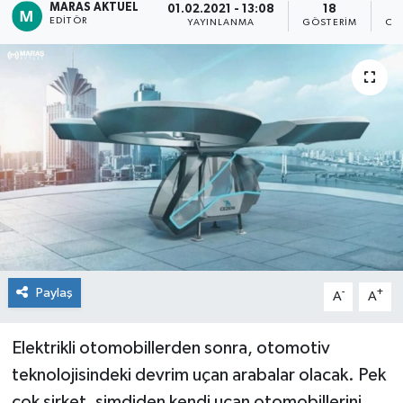
MARAS AKTUEL
01.02.2021 - 13:08
18
EDITÖR
YAYINLANMA
GÖSTERIM
OK
Dünya
Kültür Sanat
Paylaş
-
+
A
A
Elektrikli otomobillerden sonra, otomotiv
teknolojisindeki devrim uçan arabalar olacak. Pek
çok şirket, şimdiden kendi uçan otomobillerini