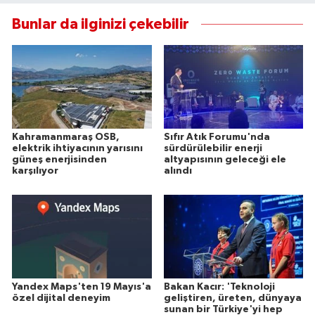
Bunlar da ilginizi çekebilir
Kahramanmaraş OSB,
Sıfır Atık Forumu'nda
elektrik ihtiyacının yarısını
sürdürülebilir enerji
güneş enerjisinden
altyapısının geleceği ele
karşılıyor
alındı
Yandex Maps'ten 19 Mayıs'a
Bakan Kacır: 'Teknoloji
özel dijital deneyim
geliştiren, üreten, dünyaya
sunan bir Türkiye'yi hep