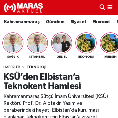
Kahramanmaraş
Nöbetçi Eczaneler
Kahramanmaraş
Gündem
Siyaset
Ekonomi
Gündem
Hava Durumu
Siyaset
Namaz Vakitleri
SAĞLIK
ISTANBUL
GENEL
EKONOMI
MERSIN
Ekonomi
Trafik Durumu
HABERLER
TEKNOLOJI
Spor
TFF 3.Lig 4.Grup Puan Durumu ve Fikstür
KSÜ’den Elbistan’a
Teknokent Hamlesi
Sağlık
Tüm Manşetler
Kahramanmaraş Sütçü İmam Üniversitesi (KSÜ)
Teknoloji
Son Dakika Haberleri
Rektörü Prof. Dr. Alptekin Yasım ve
beraberindeki heyet, Elbistan’da kurulması
Eğitim
Haber Arşivi
planlanan Teknokent için Elbistan’a ziyaret