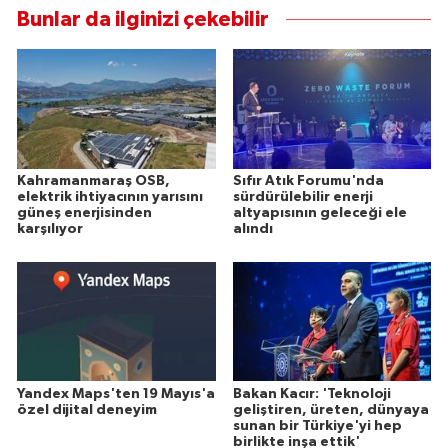
Bunlar da ilginizi çekebilir
Kahramanmaraş OSB,
Sıfır Atık Forumu'nda
elektrik ihtiyacının yarısını
sürdürülebilir enerji
güneş enerjisinden
altyapısının geleceği ele
karşılıyor
alındı
Yandex Maps'ten 19 Mayıs'a
Bakan Kacır: 'Teknoloji
özel dijital deneyim
geliştiren, üreten, dünyaya
sunan bir Türkiye'yi hep
birlikte inşa ettik'