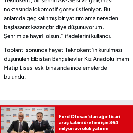
Teknokent, bir şehrin AR-GE’si ve gelişmesi
noktasında lokomotif görev üstleniyor. Bu
anlamda geç kalınmış bir yatırım ama nereden
başlasanız kazançtır diye düşünüyorum.
Şehrimize hayırlı olsun.” ifadelerini kullandı.
Toplantı sonunda heyet Teknokent’in kurulması
düşünülen Elbistan Bahçelievler Kız Anadolu İmam
Hatip Lisesi eski binasında incelemelerde
bulundu.
Ford Otosan'dan ağır ticari
araç kabini üretimi için 364
milyon avroluk yatırım