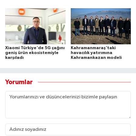
Xiaomi Türkiye'de 5G çağını
Kahramanmaraş'taki
geniş ürün ekosistemiyle
havacılık yatırımına
karşıladı
Kahramankazan modeli
Yorumlar