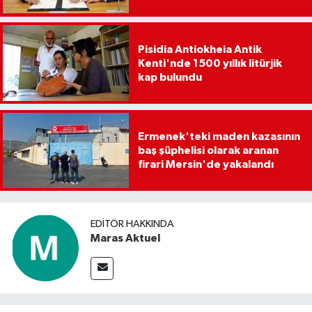
Pisidia Antiokheia Antik
Kenti'nde 1500 yıllık litürjik
kap bulundu
Ermenek'teki maden kazasının
baş şüphelisi olarak aranan
firari Mersin'de yakalandı
EDITÖR HAKKINDA
Maras Aktuel