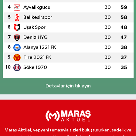
4
Ayvalikgucu
30
59
5
Balıkesirspor
30
58
6
Uşak Spor
30
48
7
Denizli İYG
30
47
8
Alanya 1221 FK
30
38
9
Tire 2021 FK
30
37
10
Söke 1970
30
35
Detaylar için tıklayın
Maraş Aktüel, yepyeni temasıyla sizleri buluştururken, sadelik ve