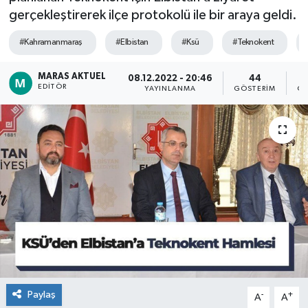
gerçekleştirerek ilçe protokolü ile bir araya geldi.
Dünya
#Kahramanmaraş
#Elbistan
#Ksü
#Teknokent
Kültür Sanat
MARAS AKTUEL
08.12.2022 - 20:46
44
EDITÖR
YAYINLANMA
GÖSTERIM
OK
Paylaş
-
+
A
A