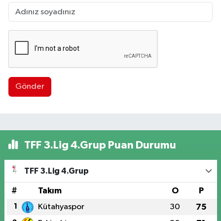
Gönder
TFF 3.Lig 4.Grup Puan Durumu
TFF 3.Lig 4.Grup
#
Takım
O
P
1
Kütahyaspor
30
75