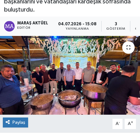
başkanlarını ve vatandaşları kardeşlik sofrasında
buluşturdu.
Dünya
MARAŞ AKTÜEL
04.07.2026 - 15:08
3
Kültür Sanat
EDITÖR
YAYINLANMA
GÖSTERIM
OK
Paylaş
-
+
A
A