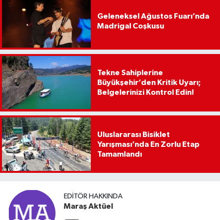
Geleneksel Ağustos Fuarı’nda
Madrigal Coşkusu
Tekne Sahiplerine
Büyükşehir’den Kritik Uyarı;
Belgelerinizi Kontrol Edin!
Uluslararası Bisiklet
Yarışması’nda En Zorlu Etap
Tamamlandı
EDITÖR HAKKINDA
Maraş Aktüel