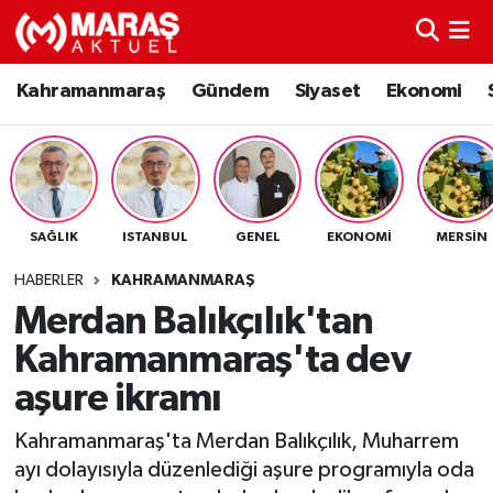
Kahramanmaraş
Nöbetçi Eczaneler
Kahramanmaraş
Gündem
Siyaset
Ekonomi
Gündem
Hava Durumu
Siyaset
Namaz Vakitleri
SAĞLIK
ISTANBUL
GENEL
EKONOMI
MERSIN
Ekonomi
Trafik Durumu
HABERLER
KAHRAMANMARAŞ
Spor
TFF 3.Lig 4.Grup Puan Durumu ve Fikstür
Merdan Balıkçılık'tan
Kahramanmaraş'ta dev
Sağlık
Tüm Manşetler
aşure ikramı
Teknoloji
Son Dakika Haberleri
Kahramanmaraş'ta Merdan Balıkçılık, Muharrem
ayı dolayısıyla düzenlediği aşure programıyla oda
Eğitim
Haber Arşivi