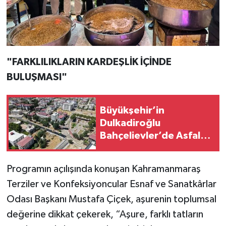
"FARKLILIKLARIN KARDEŞLİK İÇİNDE
BULUŞMASI"
Büyükşehir’in
Dulkadiroğlu
Bahçelievler’de Asfalt
Mesaisi Kesintisiz
Sürüyor
Programın açılışında konuşan Kahramanmaraş
Terziler ve Konfeksiyoncular Esnaf ve Sanatkârlar
Odası Başkanı Mustafa Çiçek, aşurenin toplumsal
değerine dikkat çekerek, “Aşure, farklı tatların