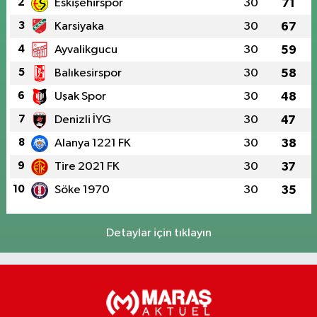
2
Eskişehirspor
30
71
3
Karsiyaka
30
67
4
Ayvalikgucu
30
59
5
Balıkesirspor
30
58
6
Uşak Spor
30
48
7
Denizli İYG
30
47
8
Alanya 1221 FK
30
38
9
Tire 2021 FK
30
37
10
Söke 1970
30
35
Detaylar için tıklayın